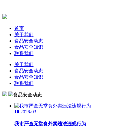
首页
关于我们
食品安全动态
食品安全知识
联系我们
关于我们
食品安全动态
食品安全知识
联系我们
食品安全动态
10
2026-03
我市严查无堂食外卖违法违规行为