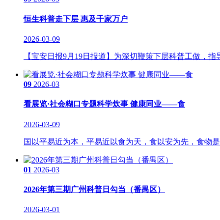
恒生科普走下层 惠及千家万户
2026-03-09
【宝安日报9月19日报道】为深切鞭策下层科普工做，指
09
2026-03
看展览·社会糊口专题科学炊事 健康同业——食
2026-03-09
国以平易近为本，平易近以食为天，食以安为先，食物是维
01
2026-03
2026年第三期广州科普日勾当（番禺区）
2026-03-01