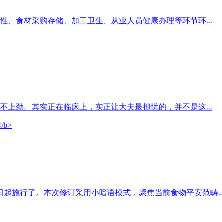
、食材采购存储、加工卫生、从业人员健康办理等环节环...
上劲。其实正在临床上，实正让大夫最担忧的，并不是这...
1日起施行了。本次修订采用小暗语模式，聚焦当前食物平安范畴..