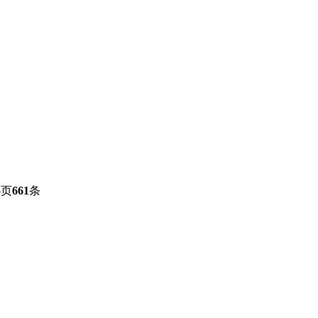
5
页
661
条