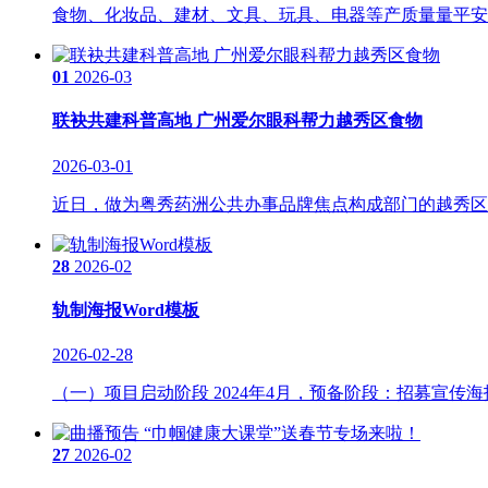
食物、化妆品、建材、文具、玩具、电器等产质量量平安取
01
2026-03
联袂共建科普高地 广州爱尔眼科帮力越秀区食物
2026-03-01
近日，做为粤秀药洲公共办事品牌焦点构成部门的越秀区食
28
2026-02
轨制海报Word模板
2026-02-28
（一）项目启动阶段 2024年4月，预备阶段：招募宣传
27
2026-02