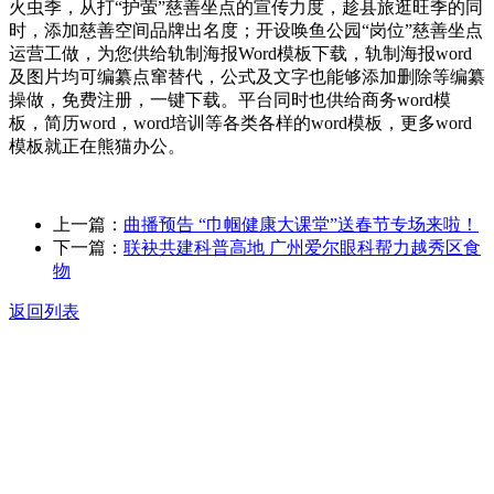
火虫季，从打“护萤”慈善坐点的宣传力度，趁县旅逛旺季的同
时，添加慈善空间品牌出名度；开设唤鱼公园“岗位”慈善坐点
运营工做，为您供给轨制海报Word模板下载，轨制海报word
及图片均可编纂点窜替代，公式及文字也能够添加删除等编纂
操做，免费注册，一键下载。平台同时也供给商务word模
板，简历word，word培训等各类各样的word模板，更多word
模板就正在熊猫办公。
上一篇：
曲播预告 “巾帼健康大课堂”送春节专场来啦！
下一篇：
联袂共建科普高地 广州爱尔眼科帮力越秀区食
物
返回列表
关于我们
食品安全动态
食品安全知识