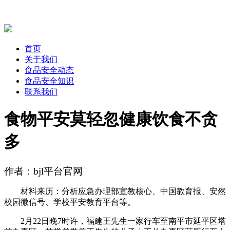
首页
关于我们
食品安全动态
食品安全知识
联系我们
食物平安莫轻忽健康饮食不贪
多
作者：bjl平台官网
材料来历：分析应急办理部宣教核心、中国教育报、安然
校园微信号、学校平安教育平台等。
2月22日晚7时许，福建王先生一家行车至南平市延平区塔