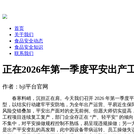
首页
关于我们
食品安全动态
食品安全知识
联系我们
正在2026年第一季度平安出产
作者：bjl平台官网
春寒料峭，沉担正在肩。今天我们召开 2026 年第一季度
型，以结实行动建牢平安防地，为全年出产运营、平易近生保
风险交错叠加，平安出产面对的史无前例。但愿大师切实提高
工程项目连续复工复产，部门企业存正在 “产、轻平安” 的倾
不集中，对平安操做规程控制不熟练，易呈现违规操做；另一
是出产平安变乱的高发期，此中因设备带病运转、员工操做失