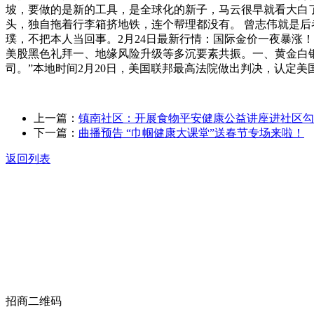
坡，要做的是新的工具，是全球化的新子，马云很早就看大白
头，独自拖着行李箱挤地铁，连个帮理都没有。 曾志伟就是后
璞，不把本人当回事。2月24日最新行情：国际金价一夜暴涨！现
美股黑色礼拜一、地缘风险升级等多沉要素共振。一、黄金白银
司。”本地时间2月20日，美国联邦最高法院做出判决，认定
上一篇：
镇南社区：开展食物平安健康公益讲座进社区勾
下一篇：
曲播预告 “巾帼健康大课堂”送春节专场来啦！
返回列表
关于我们
食品安全动态
食品安全知识
联系我们
招商二维码