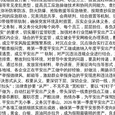
塌等常见变乱类型，提高员工应急操做技术和协同共同能力。查找
沉点弥补防寒防冻、防火防爆、抢险救援等应急物资。按期查抄应
之间的应急联动，完美消息共享、会商研判、结合措置等机制。
时值班和带领带班轨制，确保突发环境及时措置。压实企业从体义
产义务制，将义务分化到每个岗亭、每个员工，层层担任、各负其
安” 的要求，切实履行监管职责，加强对本行业范畴平安出产
辖区内企业、场合的平安监管，成立健全平安网格化办理系统，
成立平安风险监测预警系统，对沉点企业、沉点场合实行正在线
严酷查核问责。将第一季度平安出产工做成效纳入年度平安出产
逃责。成立平安出产 “” 轨制，对严沉违法违规企业进行结合
患排查、整改到位等环境。对督导中发觉的问题，要及时传递，
问。通过吊挂、发放宣传材料、举办讲座、开展征询勾当等形式
各地域、各企业正在平安出产工做中的好经验、好做法，阐扬示
产举报德律风、邮箱等，激励群众举报身边的平安现患和违法违规
，否决形式从义、权要从义。要深切下层、深切企业、深切一线，
 “打扣头”；法律查抄要 “从严”，不克不及 “宽松软”。要以 “
于做为，自动扛起平安出产义务，带头深切一线查抄指点工做，
要毋忝厥职、履职尽责，严酷法律、热情办事，为平安出产保驾
平安出产无小事，义务沉于泰山。2026 年第一季度平安出产
出产各项工做抓细抓实抓出成效，确保第一季度平安形势不变向
行情，黄金、白银、原油同步拉升，成为假期最吸睛的资产。良