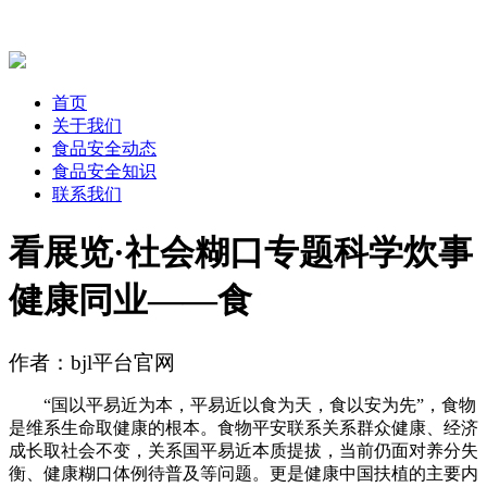
首页
关于我们
食品安全动态
食品安全知识
联系我们
看展览·社会糊口专题科学炊事
健康同业——食
作者：bjl平台官网
“国以平易近为本，平易近以食为天，食以安为先”，食物
是维系生命取健康的根本。食物平安联系关系群众健康、经济
成长取社会不变，关系国平易近本质提拔，当前仍面对养分失
衡、健康糊口体例待普及等问题。更是健康中国扶植的主要内