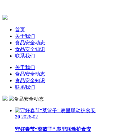
首页
关于我们
食品安全动态
食品安全知识
联系我们
关于我们
食品安全动态
食品安全知识
联系我们
食品安全动态
20
2026-02
守好春节“菜篮子” 表里联动护食安