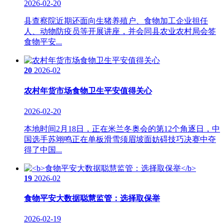
2026-02-20
县查察院近期还面向生猪养殖户、食物加工企业担任
人、动物防疫员等开展讲座，并会同县农业农村局会签
食物平安...
20
2026-02
农村年货市场食物卫生平安值得关心
2026-02-20
本地时间2月18日，正在米兰冬奥会的第12个角逐日，中
国选手苏翊鸣正在单板滑雪须眉坡面妨碍技巧决赛中夺
得了中国...
19
2026-02
食物平安大数据聪慧监管：选择取保举
2026-02-19