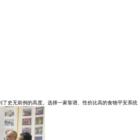
了史无前例的高度。选择一家靠谱、性价比高的食物平安系统