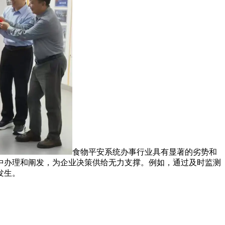
食物平安系统办事行业具有显著的劣势和
中办理和阐发，为企业决策供给无力支撑。例如，通过及时监测
发生。