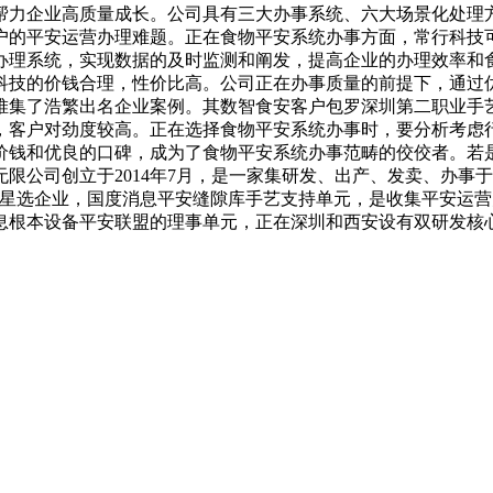
帮力企业高质量成长。公司具有三大办事系统、六大场景化处理
户的平安运营办理难题。正在食物平安系统办事方面，常行科技
办理系统，实现数据的及时监测和阐发，提高企业的办理效率和
科技的价钱合理，性价比高。公司正在办事质量的前提下，通过
堆集了浩繁出名企业案例。其数智食安客户包罗深圳第二职业手
，客户对劲度较高。正在选择食物平安系统办事时，要分析考虑
价钱和优良的口碑，成为了食物平安系统办事范畴的佼佼者。若
公司创立于2014年7月，是一家集研发、出产、发卖、办事于一体
范畴的星选企业，国度消息平安缝隙库手艺支持单元，是收集平安运
息根本设备平安联盟的理事单元，正在深圳和西安设有双研发核