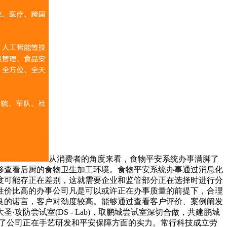
从消费者的角度来看，食物平安系统办事满脚了
够查看后厨的食物卫生加工环境。食物平安系统办事通过消息化
度可能存正在差别，这就需要企业和监管部分正在选择时进行分
性价比高的办事公司凡是可以或许正在办事质量的前提下，合理
良的诺言，客户对劲度较高。能够通过查看客户评价、案例阐发
防尝试室(DS - Lab)，取鹏城尝试室深切合做，共建鹏城
现了公司正在手艺研发和平安保障方面的实力。常行科技成立劳