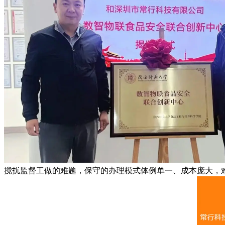
搅扰监督工做的难题，保守的办理模式体例单一、成本庞大，