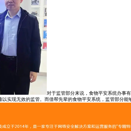
对于监管部分来说，食物平安系统办事有
难以实现无效的监管。而借帮先辈的食物平安系统，监管部分能