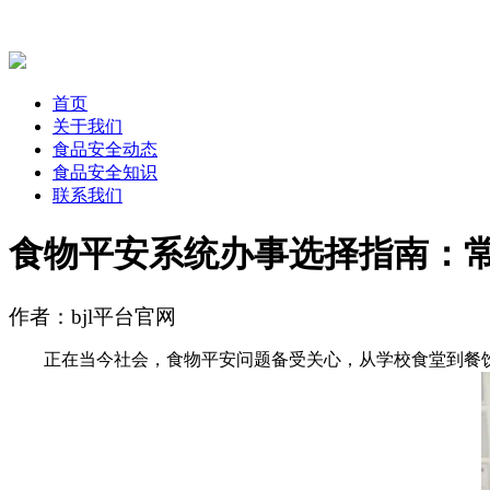
首页
关于我们
食品安全动态
食品安全知识
联系我们
食物平安系统办事选择指南：
作者：bjl平台官网
正在当今社会，食物平安问题备受关心，从学校食堂到餐饮