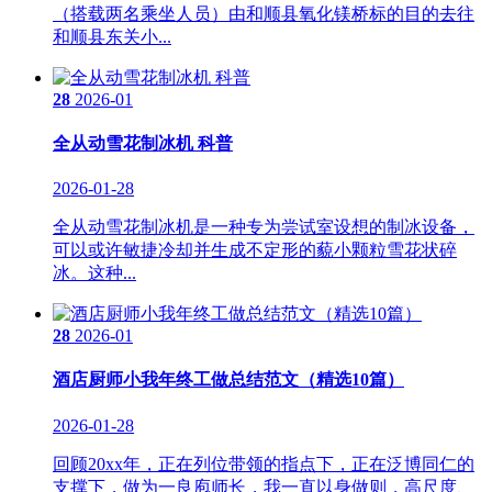
（搭载两名乘坐人员）由和顺县氧化镁桥标的目的去往
和顺县东关小...
28
2026-01
全从动雪花制冰机 科普
2026-01-28
全从动雪花制冰机是一种专为尝试室设想的制冰设备，
可以或许敏捷冷却并生成不定形的藐小颗粒雪花状碎
冰。这种...
28
2026-01
酒店厨师小我年终工做总结范文（精选10篇）
2026-01-28
回顾20xx年，正在列位带领的指点下，正在泛博同仁的
支撑下，做为一良庖师长，我一直以身做则，高尺度、