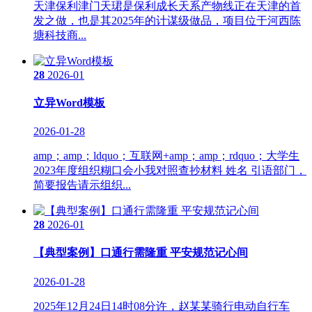
天津保利津门天珺是保利成长天系产物线正在天津的首
发之做，也是其2025年的计谋级做品，项目位于河西陈
塘科技商...
28
2026-01
立异Word模板
2026-01-28
amp；amp；ldquo；互联网+amp；amp；rdquo；大学生
2023年度组织糊口会小我对照查抄材料 姓名 引语部门，
简要报告请示组织...
28
2026-01
【典型案例】口通行需隆重 平安规范记心间
2026-01-28
2025年12月24日14时08分许，赵某某骑行电动自行车