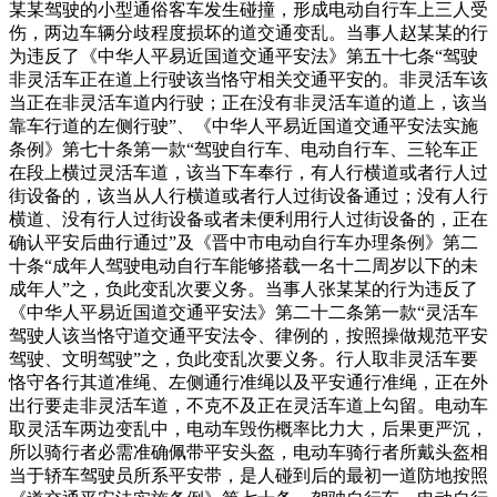
某某驾驶的小型通俗客车发生碰撞，形成电动自行车上三人受
伤，两边车辆分歧程度损坏的道交通变乱。当事人赵某某的行
为违反了《中华人平易近国道交通平安法》第五十七条“驾驶
非灵活车正在道上行驶该当恪守相关交通平安的。非灵活车该
当正在非灵活车道内行驶；正在没有非灵活车道的道上，该当
靠车行道的左侧行驶”、《中华人平易近国道交通平安法实施
条例》第七十条第一款“驾驶自行车、电动自行车、三轮车正
在段上横过灵活车道，该当下车奉行，有人行横道或者行人过
街设备的，该当从人行横道或者行人过街设备通过；没有人行
横道、没有行人过街设备或者未便利用行人过街设备的，正在
确认平安后曲行通过”及《晋中市电动自行车办理条例》第二
十条“成年人驾驶电动自行车能够搭载一名十二周岁以下的未
成年人”之，负此变乱次要义务。当事人张某某的行为违反了
《中华人平易近国道交通平安法》第二十二条第一款“灵活车
驾驶人该当恪守道交通平安法令、律例的，按照操做规范平安
驾驶、文明驾驶”之，负此变乱次要义务。行人取非灵活车要
恪守各行其道准绳、左侧通行准绳以及平安通行准绳，正在外
出行要走非灵活车道，不克不及正在灵活车道上勾留。电动车
取灵活车两边变乱中，电动车毁伤概率比力大，后果更严沉，
所以骑行者必需准确佩带平安头盔，电动车骑行者所戴头盔相
当于轿车驾驶员所系平安带，是人碰到后的最初一道防地按照