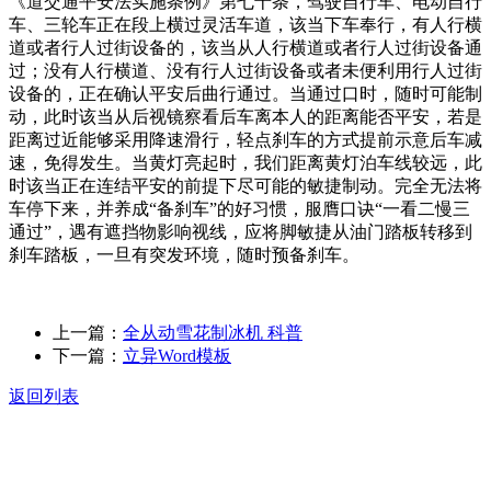
《道交通平安法实施条例》第七十条，驾驶自行车、电动自行
车、三轮车正在段上横过灵活车道，该当下车奉行，有人行横
道或者行人过街设备的，该当从人行横道或者行人过街设备通
过；没有人行横道、没有行人过街设备或者未便利用行人过街
设备的，正在确认平安后曲行通过。当通过口时，随时可能制
动，此时该当从后视镜察看后车离本人的距离能否平安，若是
距离过近能够采用降速滑行，轻点刹车的方式提前示意后车减
速，免得发生。当黄灯亮起时，我们距离黄灯泊车线较远，此
时该当正在连结平安的前提下尽可能的敏捷制动。完全无法将
车停下来，并养成“备刹车”的好习惯，服膺口诀“一看二慢三
通过”，遇有遮挡物影响视线，应将脚敏捷从油门踏板转移到
刹车踏板，一旦有突发环境，随时预备刹车。
上一篇：
全从动雪花制冰机 科普
下一篇：
立异Word模板
返回列表
关于我们