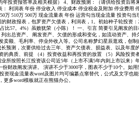
平均年投资报答率及相关根据） 4、财政预测：（请供给投资后将
份 停业收入 停业成本 停业税金及附加 停业费用 停业利润 净利润 20
00万 40万 250万 510万 500万 现金流量表 年份 运营勾当现金流量 投资
数据的财政报表，包罗资产欠债表，利润表，1。初始种子轮投资：200
0万元（占比57。4%）虽败犹荣（小陈）！ 一、引言 简要引见阐
 列出总资产、 阐发资产、欠债的形成和变化，如流动资产、持
发卖额、毛利率、停业外收入等。公司名称梦幻星辰逛戏，创制
成长预测，次要供给过去三年、资产欠债表、损益表、以及年度的财
资的典质、前提 （4）投资收益和再投资的放置 （5）风险投资
求 创业所按照长江投资该公司近5年（上市不满5年内则上市以来
财政阐发演讲。 演讲不少于3000字，图表不少于10个。如用
项目投资现金流量表word及图片均可编纂点窜替代，公式及文字
模板，更多word模板就正在熊猫办公。