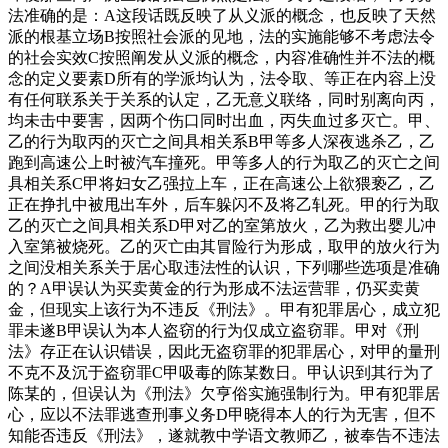
法准确的是：A这段话既反映了从义派的概念，也反映了天然
派的根基立场B按照社会派的见地，法的实施能够不考虑法令
的社会实效C按照阐发从义派的概念，内容准确性并不法的概
念的定义要素D所有的学派均认为，法令取、等正在内容上没
有任何联系关于关系的认定，乙无意义联络，同时别离向丙，
均未击中要害，因两个伤口同时出血，丙失血过多灭亡。甲、
乙的行为取丙的灭亡之间具相关系B甲等多人深夜逃杀乙，乙
跑到高速公上时被汽车撞死。甲等多人的行为取乙的灭亡之间
具相关系C甲将妇女乙强拉上车，正在高速公上欲猥亵乙，乙
正在挣扎中被甩出车外，后车躲闪不及将乙轧死。甲的行为取
乙的灭亡之间具相关系D甲对乙的室第放火，乙为救出婴儿冲
入室第被烧死。乙的灭亡由其冒险行为形成，取甲的放火行为
之间没相关系关于居心取违法性的认识，下列哪些选项是准确
的？A甲误认为买卖黄金的行为形成不法运营罪，仍买卖黄
金，但现实上该行为不违反《刑法》。甲有犯罪居心，成立犯
罪未遂B甲误认为本人盗窃的行为仅成立盗窃罪。甲对《刑
法》存正在认识错误，因此无盗窃罪的犯罪居心，对甲的量刑
不克不及沉于盗窃罪C甲吸毒的陈某数日。甲认识到其行为了
陈某的，但误认为《刑法》欠亨俗实施强制行为。甲有犯罪居
心，应以不法罪逃查刑事义务D甲晓得本人的行为无害，但不
知能否违反《刑法》，遂就教中学语文教师乙，被奉告不违法