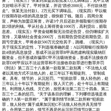
鼻”。（现实三）张某到加盟店欲批发1万元调味品，见甲立场
欠好暗示不买了。甲对张某，并说“跌价2000元，不付款休想
走”。张某无法付款1。2万元买下调味品。（现实四）甲以银
行按期存款4倍的高息放贷，很快赔了钱。随后，四周分发
宣，声称为加盟店筹资，许诺3个月后还款并领取银行按期存
款2倍的利钱。甲从社会上筹得资金1000万，高利贷出，赔取
息差。（现实五）甲资金链断裂无法偿还告贷，但仍继续扩大
宣传，又吸纳社会资金2000万，当前期告贷偿还前期告贷。后
因亏空庞大，甲将余款500万元交给其子，跳楼。（现实六）
关于现实五的定性，下列选项准确的是：A以同期银行按期存
款4倍的高息放贷，形成不法运营罪B甲虽然虚构现实吸纳巨
额资金，但不形成诈骗罪C甲不法吸纳资金，形成不法接收存
款罪D对甲应以不法运营罪和不法接收存款罪进行数罪并罚
《刑法》第二百三十八条第一款取第二款别离：“不法他人或
者以其他方式不法他人的，处三年以下有期徒刑、、管制或
者。具有、情节的，从沉惩罚。”“犯前款罪，致人轻伤的，处
三年以上十年以下有期徒刑；致人灭亡的，处十年以上有期徒
刑。利用致人伤残、灭亡的，按照本法第二百三十四条、第二
百三十二条的惩罚。”关于该条目的理解，下列哪些选项是准
确的？A第一款所称“、”属于量刑情节B第二款所称“犯前款
罪，致人轻伤”属于成果加沉犯C不法致人轻伤并具无情节
的，合用第二款的，情节不再是的从沉惩罚情节D第二款