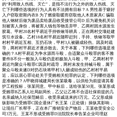
的“利用致人伤残、灭亡”，是指不法行为之外的致人伤残、灭
亡下列哪些选项的行为人具有不法拥有目标？A 男性基于癖好
入户窃取密斯内衣B 为了燃柴取暖而窃取他人木质家具C 骗取
他人钢材后做为废品卖给废品收受接管公司D 后为避免机关识
别被害人身份，将被害人钱包等物丢弃甲、乙两村因水源发生
胶葛。甲村20名村平易近手持铁锹等耕具，正在两村交壤处建
筑引水设备。乙村18名村平易近随即赶到，手持、铁锹等取甲
村村平易近互相、互扔石块，甲村3人被砸成轻伤。因及时疏
导，两村村平易近才逐步散去。关于本案，下列哪些选项是准
确的？A村平易近为争水源而斗殴，合适聚众斗殴罪的客不雅
要件B不分一般加入斗殴仍是积极加入斗殴，甲、乙两村村平
易近均聚众斗殴罪C因及时疏导，两村未发生持械斗殴，属于
聚众斗殴未遂D对扔石块将甲村3人砸成轻伤的乙村村平易
近，应以居心罪论处关于受贿相关犯罪的认定，下列哪些选项
是准确的？A甲晓得城建局长张某吸毒，以供给为前提请其看
护工程投标，张某同意。甲中标后，送给张某50克。张某形成
受贿罪B乙系人社局副局长，乙父让乙将不合适社保前提的几
名亲戚纳入社保范畴后，收受亲戚送来的3万元。乙父形成操
纵影响力受贿罪C国企退休厂长王某（正处级）操纵其影响，
让现任厂长帮手，正在本厂推销安全产物后，王某收受安全公
司3万元。王某不形成受贿罪D法院院长奉告某企业司理赵