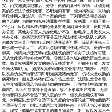
状阶段，朱某交接100万元系正在澳门赌场合赢，经查证失
实。丙实施掳掠犯罪后，分督工做的副县长甲权柄，让侦办此
案的乙想法子使丙无罪。乙明知丙有罪，但为徇私交，采纳的
手段使丙未受逃诉。关于本案的阐发，下列哪些选项是准确
的？乙的行为同时徇私枉法罪取帮帮罪、权柄罪，但因只要一
个行为，应以徇私枉法罪论处县财务局副局长秦某工做时擅离
办公室，其他办公室人员操做电炉不妥，触电身亡并激发大火
将办公楼。秦某玩忽职守罪县卫计局法律监视大队队长武某，
未能发觉何某正在脚疗店内不法开诊所行医，该诊所开张三天
即形成一患者灭亡。武某玩忽职守罪担任建房审批工做的干部
柳某，徇情为拆迁范畴内违规建筑的衡宇补办了扶植许可证，
房从凭此获得弥补款90万元。导致该县水域内濒危野生鱼类全
数。郑某权柄罪甲发卖的假药无核准文号，但颇有疗效，发卖
金额达500万元，如按发卖假药罪处置会导致惩罚较轻，法院
以发卖伪劣产物罪惩罚甲明知病死猪肉无害，仍将大量收购的
病死猪肉，假充及格猪肉正在市场上发卖。法院以发卖有毒、
无害食物罪惩罚乙为提高猪肉的瘦肉率，正在饲猜中添加“瘦
肉精”。因为生猪本身不是食物，故乙不形成出产有毒、无害
食物罪丙发卖不合适平安尺度的饼干，但发卖金额仅有500
元。对丙应以发卖不合适平安尺度的食物罪论处丁明知腊肠不
合适平安尺度，脚以形成严沉食源性疾患，但误认为没有而发
卖，现实上腊肠中掺有有毒的非食物原料。对丁应以发卖不合