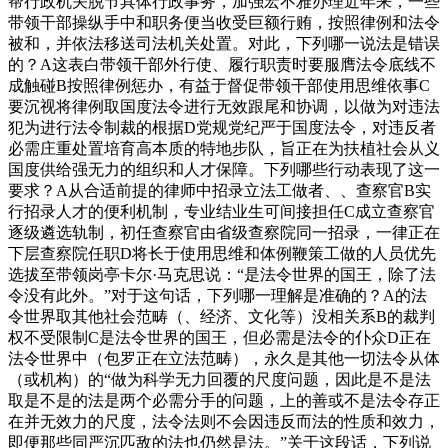
帮行政机关脱节具体行政事务，加强宏不雅办理近年来，一些
带领干部操纵手中和职务便当收受巨额行贿，按照律例和法令
被和，并依法移送司法机关处置。对此，下列哪一说法是错误
的？A这表白带领干部外行使、履行职责时要服膺法令底线不
成触碰B按照律例惩办，有益于督促带领干部使用思维依事C
要沉视将律例取国度法令进行无效跟尾和协调，以做为对违法
犯为进行法令制裁的根据D党规党纪严于国度法令，对违反者
必需庄重处置培育高本质的特地步队，旨正在为扶植社会从义
国度供给强无力的组织和人才保障。下列哪些行动表现了这一
要求？A从合适前提的律师中招录立法工做者、、查察官B实
行招录人才的便利机制，专业结业生可间接担任C成立查察官
逐级遴选轨制，初任查察官由省级查察院同一招录，一律正在
下层查察院任职D将长于使用思维和体例鞭策工做的人员优先
选拔至带领岗亭卡尔·马克思说：“是法令世界的国王，除了法
令没有此外。”对于这句话，下列哪一理解是准确的？A的法
令世界取其他社会范畴（、经济、文化等）没相关系B的裁判
权不受限制C是法令世界的国王，但必需是法令的仆众D正在
法令世界中（包罗正在立法范畴），永久是其他一切法令从体
（或机构）的“做为科学无力回覆的尺度问题，因此是不是法
取是不是的法是两个必需分手的问题，上的善或不是法令存正
在并无效力的尺度，法令法则不会因违反而法的性质和效力，
即便那些同严沉匹敌的法也仍然是法。”关于这段话，下列说