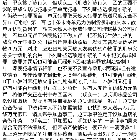
后，甲实施了该行为。但现实上《刑法》该行为。乙的回覆不
影响甲成立居心犯罪关于单元犯罪，下列哪些选项是准确的？
A 就统一犯罪而言，单元犯罪取天然人犯罪的既遂尺度完全不
异B《刑法》第一百七十条未将单元为伪制货泉罪的从体，故
单元伪制货泉的，相关天然人不形成犯罪C 司理赵某为公司好
处，召集单元员工法院施行工做人员，拒不施行生效判决的，
成立单元犯罪D 公司被吊销停业执照后，发觉其曾发卖伪劣产
物20万元。对此，应逃查相关天然人发卖伪劣产物罪的刑事义
务关于缓刑的合用，下列哪些选项是准确的？A甲犯沉婚罪和
罪，数罪并罚后也可能合用缓刑B乙犯抛弃罪被判处管制１
年，即便犯罪情节轻细，也不克不及宣布缓刑C丙犯罪但有建
功情节，即便该罪的最低刑为５年有期徒刑，也可能合用缓刑
D丁 17岁时因犯放火罪被判处有期 徒刑 5年，23岁时又犯罪，
仍有可能合用缓刑甲正在国外旅逛，见有人兜销高仿线万元假
币，将假币夹正在书中寄回国内。（现实一）赵氏调味品公司
欲设加盟店，发卖具有注册商标的赵氏调味品，派员工赵某物
色合做者。甲晓得本人不符加盟前提，仍找到赵某送其2万元
线万元假币，请其帮手加盟事宜。赵某取甲签定开设加盟店的
合做和谈。（现实二）甲加盟后，明知伪劣的“一滴喷鼻”调味
品含无害不法添加剂，但因该产物畅销，便正在“一滴喷鼻”上
贴上赵氏调味品的注册商标擅自，前后共卖出5万多元“一滴喷