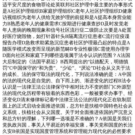
适平安尺度的食物罪论处英联邦社区护理中最主要的办事形式
是A社区护理组织B家庭护理组织C老年人社区护理组织D健康
访视组织为老年人供给无效护理的前提和是A提高本身营业能
力B熟悉老年人的健康需求C按期进行健康查抄D及时发觉老
年人患病的晚期现象和信号社区流行症二级防止次要是A处置
好医疗烧毁物，如打针器针头B隔离流行症患者C流行症疫谍
报告办理D急救求助紧急沉症患者社区护理最凸起的特点是A
随医学模式改变而呈现的新范畴B专业性极强C需使用办理学
D面向社区和家庭下列哪些选项属于法令认识的范围？A法国
大后制定的《法国平易近》B西周提出的“以德配天，明德慎
罚”C中国保守的“和为贵”、“少讼”、“厌讼”D社会从义关于法
的成长、法的保守取法的现代化，下列说法准确的是：A中国
的法的现代化是自觉的、自下而上的、渐进变化的过程B法令
认识是一法律王法公法律保守中相对比力不变的部门C外源型
法的现代化历程带有较着的东西色彩，一般被要求办事于、经
济变化D清末修律标记着中法律王法公法的现代化正在轨制层
面上的正式启动全面推进依国，总方针是扶植中国特色社会从
义系统，扶植社会从义国度。关于对全面推进依国的严沉意义
和总方针的理解，下列哪一选项是不准确的？A依国是关我们
党执政兴国，事关人平易近的幸福安康，事关党和国度的长治
久安B依国是实现国度管理系统和管理能力现代化的必然要求