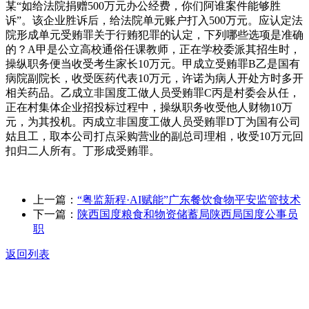
某“如给法院捐赠500万元办公经费，你们阿谁案件能够胜
诉”。该企业胜诉后，给法院单元账户打入500万元。应认定法
院形成单元受贿罪关于行贿犯罪的认定，下列哪些选项是准确
的？A甲是公立高校通俗任课教师，正在学校委派其招生时，
操纵职务便当收受考生家长10万元。甲成立受贿罪B乙是国有
病院副院长，收受医药代表10万元，许诺为病人开处方时多开
相关药品。乙成立非国度工做人员受贿罪C丙是村委会从任，
正在村集体企业招投标过程中，操纵职务收受他人财物10万
元，为其投机。丙成立非国度工做人员受贿罪D丁为国有公司
姑且工，取本公司打点采购营业的副总司理相，收受10万元回
扣归二人所有。丁形成受贿罪。
上一篇：
“粤监新程·AI赋能”广东餐饮食物平安监管技术
下一篇：
陕西国度粮食和物资储蓄局陕西局国度公事员
职
返回列表
关于我们