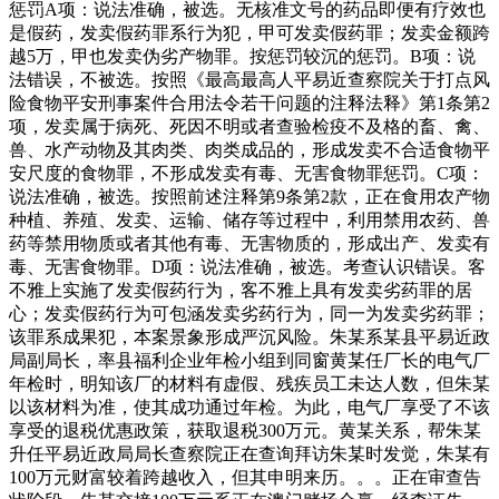
惩罚A项：说法准确，被选。无核准文号的药品即便有疗效也
是假药，发卖假药罪系行为犯，甲可发卖假药罪；发卖金额跨
越5万，甲也发卖伪劣产物罪。按惩罚较沉的惩罚。B项：说
法错误，不被选。按照《最高最高人平易近查察院关于打点风
险食物平安刑事案件合用法令若干问题的注释法释》第1条第2
项，发卖属于病死、死因不明或者查验检疫不及格的畜、禽、
兽、水产动物及其肉类、肉类成品的，形成发卖不合适食物平
安尺度的食物罪，不形成发卖有毒、无害食物罪惩罚。C项：
说法准确，被选。按照前述注释第9条第2款，正在食用农产物
种植、养殖、发卖、运输、储存等过程中，利用禁用农药、兽
药等禁用物质或者其他有毒、无害物质的，形成出产、发卖有
毒、无害食物罪。D项：说法准确，被选。考查认识错误。客
不雅上实施了发卖假药行为，客不雅上具有发卖劣药罪的居
心；发卖假药行为可包涵发卖劣药行为，同一为发卖劣药罪；
该罪系成果犯，本案景象形成严沉风险。朱某系某县平易近政
局副局长，率县福利企业年检小组到同窗黄某任厂长的电气厂
年检时，明知该厂的材料有虚假、残疾员工未达人数，但朱某
以该材料为准，使其成功通过年检。为此，电气厂享受了不该
享受的退税优惠政策，获取退税300万元。黄某关系，帮朱某
升任平易近政局局长查察院正在查询拜访朱某时发觉，朱某有
100万元财富较着跨越收入，但其申明来历。。。正在审查告