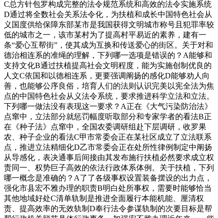
C总方针包罗构成完整的法令规范系统和高效的法令实施系统
D通过将全数社会关系法令化，为扶植和成长中国特色社会从
义国度供给保障东部某市是我国获得文明城市称号且犯罪率较
低的城市之一，该市某村为了提高村平易近的素养，建有一
条“爱心互帮街”，使其成为互换和传送爱心的街区。关于对和
德治相连系的准绳的理解，下列哪一选项是错误的？A能够和
支持文化B通过扶植提高社会文明程度，能为实施创制优良的
人文C依国和以德相连系，更要强调阐扬的感化D能够劝人向
善，也能够公序良俗，培育人们的法则认识完美以宪全法为焦
点的中国特色社会从义法令系统，要求推进科学立法和立法。
下列哪一做法没有表现这一要求？A正在《大气污染防治法》
点窜中，立法部分就惩罚幅度听取部分和专家学者的看法B正
在《种子法》点窜中，全国农委调研组赴下层调研，收罗果
农、种子企业的看法C甲市常委会正在某社区成立了立法联系
点，推进立法精细化D乙市常委会正在处所性律例制定中阐扬
从导感化，表决通事后间接由其发布施行扶植必然要求成立权
责同一、权势巨子高效的依法行政体系体例。关于扶植，下列
哪一概念是准确的？A了了各级事权设置装备摆设的出力点，
强化市县宏不雅办理的职责B明白处所事权，需要时能够恰当
其他地域好处C清单轨制是推进全面履行本能机能、厘清权
责、提高效率的无效轨制D奉行法令参谋轨制的次要目标是帮