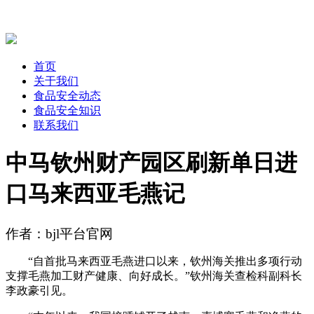
首页
关于我们
食品安全动态
食品安全知识
联系我们
中马钦州财产园区刷新单日进
口马来西亚毛燕记
作者：bjl平台官网
“自首批马来西亚毛燕进口以来，钦州海关推出多项行动
支撑毛燕加工财产健康、向好成长。”钦州海关查检科副科长
李政豪引见。