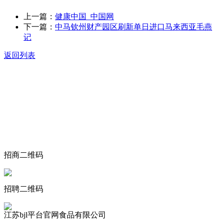
上一篇：
健康中国_中国网
下一篇：
中马钦州财产园区刷新单日进口马来西亚毛燕
记
返回列表
关于我们
食品安全动态
食品安全知识
联系我们
招商二维码
招聘二维码
江苏bjl平台官网食品有限公司