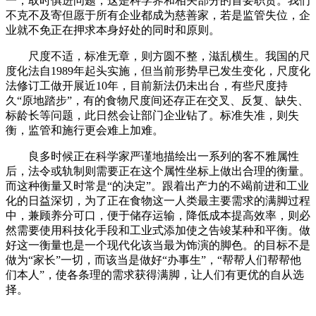
一，取时俱进问题，这是科学界和相关部分的首要职责。我们
不克不及寄但愿于所有企业都成为慈善家，若是监管失位，企
业就不免正在押求本身好处的同时和原则。
尺度不适，标准无章，则方圆不整，滋乱横生。我国的尺
度化法自1989年起头实施，但当前形势早已发生变化，尺度化
法修订工做开展近10年，目前新法仍未出台，有些尺度持
久“原地踏步”，有的食物尺度间还存正在交叉、反复、缺失、
标龄长等问题，此日然会让部门企业钻了。标准失准，则失
衡，监管和施行更会难上加难。
良多时候正在科学家严谨地描绘出一系列的客不雅属性
后，法令或轨制则需要正在这个属性坐标上做出合理的衡量。
而这种衡量又时常是“的决定”。跟着出产力的不竭前进和工业
化的日益深切，为了正在食物这一人类最主要需求的满脚过程
中，兼顾养分可口，便于储存运输，降低成本提高效率，则必
然需要使用科技化手段和工业式添加使之告竣某种和平衡。做
好这一衡量也是一个现代化该当最为饰演的脚色。的目标不是
做为“家长”一切，而该当是做好“办事生”，“帮帮人们帮帮他
们本人”，使各条理的需求获得满脚，让人们有更优的自从选
择。