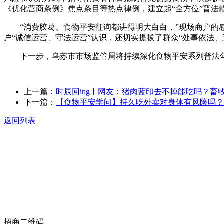
《优化营商条例》焦点条目等热点律例，建立起“全方位”普法
“消费胶葛、食物平安征询都讲得明大白白，”现场商户的感
户“诚信运营、守法运营”认识，还切实提拔了群众“处事依法、
下一步，乌苏市市场监管局将持续深化食物平安系列普法勾
上一篇：
时辰回ing丨网友：猪肉蓝印去不掉能吃吗？畜
下一篇：
【食物平安学问】持久吃外卖对身体有风险吗？
返回列表
关于我们
食品安全动态
食品安全知识
联系我们
招商二维码