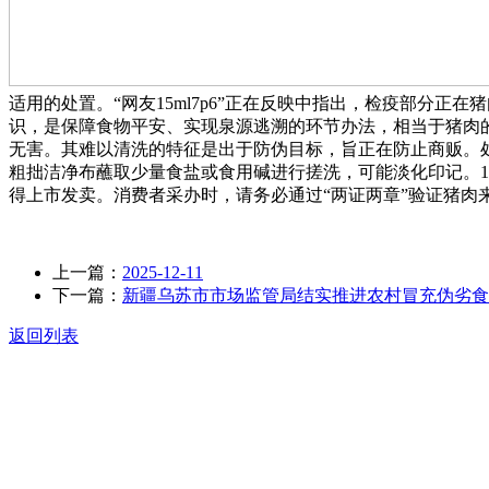
适用的处置。“网友15ml7p6”正在反映中指出，检疫部分
识，是保障食物平安、实现泉源逃溯的环节办法，相当于猪肉
无害。其难以清洗的特征是出于防伪目标，旨正在防止商贩。
粗拙洁净布蘸取少量食盐或食用碱进行搓洗，可能淡化印记。
得上市发卖。消费者采办时，请务必通过“两证两章”验证猪肉
上一篇：
2025-12-11
下一篇：
新疆乌苏市市场监管局结实推进农村冒充伪劣食
返回列表
关于我们
食品安全动态
食品安全知识