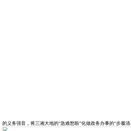
的义务强音，将三湘大地的“急难愁盼”化做政务办事的“步履清