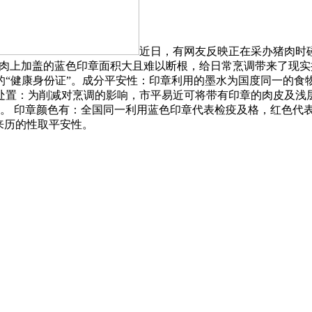
近日，有网友反映正在采办猪肉时
正在猪肉上加盖的蓝色印章面积大且难以断根，给日常烹调带来了
的“健康身份证”。成分平安性：印章利用的墨水为国度同一的食
处置：为削减对烹调的影响，市平易近可将带有印章的肉皮及浅
1。 印章颜色有：全国同一利用蓝色印章代表检疫及格，红色代
来历的性取平安性。