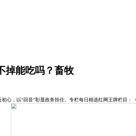
去不掉能吃吗？畜牧
初心，以“回音”彰显政务担任。专栏每日精选红网王牌栏目：