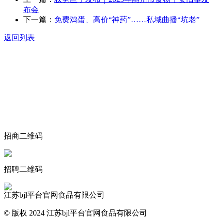
布会
下一篇：
免费鸡蛋、高价“神药”……私域曲播“坑老”
返回列表
关于我们
食品安全动态
食品安全知识
联系我们
招商二维码
招聘二维码
江苏bjl平台官网食品有限公司
© 版权 2024 江苏bjl平台官网食品有限公司