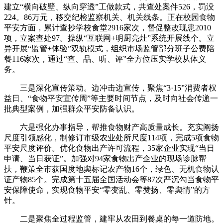
建立“横向破壁、纵向穿透”工做款式，共查处案件526，罚没
224。86万元，移交纪检监察机关、机关线条。正在校园食物
平安方面，累计查抄学校食堂2916家次，督促整改现患2010
项，立案查处97。操纵“互联网+明厨亮灶”系统开展线个。立
异开展“监管+体验”双轨模式，组织市场监管部分班子公费陪
餐116家次，通过“查、品、听、评”全方位压实学校从体义
务。
三是深化宣传策动。边冲击边宣传，聚焦“3·15”消费者权
益日、“食物平安宣传周”等主要时间节点，及时向社会传递一
批典型案例，加强群众平安防备认识。
六是强化办事指导，帮推食物财产高质量成长。充实阐扬
尺度引领感化，制修订市级农业处所尺度114项，完成5项食物
平安尺度评价。优化食物出产许可流程，35家企业实现“当日
申请、当日获证”。加强对94家食物出产企业的现场诊脉帮
扶，鞭策全市获国度地舆标记农产物16个，绿色、无机食物认
证产物85个。完成第十五届全国活动会等87次严沉勾当食物平
安保障使命，实现食物平安“零变乱、零赞扬、零舆情”的方
针。
二是聚焦全过程监管，建牢从农田到餐桌的每一道防地。