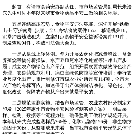
起首，有请市食药安办副从任、市市场监管局副局长朱浩
东先生引见本年以来我市食物药品平安工做的相关环境。
五是连结高压态势，食物平安违法犯罪。深切开展“铁拳
出击 守护南粤”步履，全年办结食物案件1552，移送机关16。
沉拳冲击违法犯为，立案打点食物平安公益诉讼案件131件，
制发查察94件，构成司法强大合力。
一是从泉源上转体例。鼎力开展农药化肥减量增效、畜禽
养殖烧毁物分析操纵、水产养殖尾水净化处置等洁净出产步
履；成立农产物绿色出产示范，组织开展次要农做物绿色出产
办理、农兽药规范利用、病虫害绿色防控等宣传培训；奉行农
业尺度化出产，累计制修订市级农业处所尺度114项，全市大
农产物均有标可依。加速保守出产体例向洁净化、绿色化、尺
度化改变，保障农产物从产出来就是平安的。
二是规范监测实施。结合市场监管、农业农村部分制定并
印发《2025年惠州市食物平安风险监测实施方案》，明白采
样、检测、数据等全流程办理，确保监测工做科学规范开展。
本年以来共完成监测样品366份，化学污染物156份，非生物致
命因子90份，从监测成果来看，当前我市食物平安形势总体平