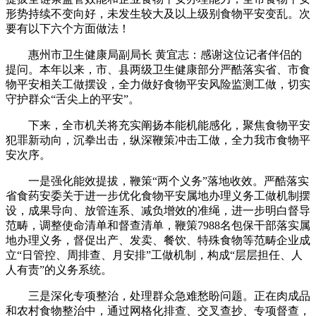
形势持续不变向好，未发生较大及以上级别食物平安变乱。次
要有以下六个方面做法！
惠州市卫生健康局副局长 黄宜志：感谢这位记者伴侣的
提问。本年以来，市、县两级卫生健康部分严酷落实省、市食
物平安相关工做摆设，全力做好食物平安风险监测工做，切实
守护群众“舌尖上的平安”。
下来，全市机关将充实阐扬本能机能感化，聚焦食物平安
犯罪新动向，沉拳出击，纵深鞭策冲击工做，全力我市食物平
安次序。
一是强化能效提拔，鞭策“两个义务”落地收效。严酷落实
省食药安委关于进一步优化食物平安属地办理义务工做机制摆
设，成果导向、放管连系、减负增效的准绳，进一步明白督导
范畴，调整使命清单和督查清单，鞭策7988名包保干部落实属
地办理义务，督促出产、发卖、餐饮、特殊食物等范畴企业成
立“日管控、周排查、月安排”工做机制，构成“层层担任、人
人有责”的义务系统。
三是深化专项整治，处理群众急难愁盼问题。正在肉成品
和农村食物整治中，通过网格化排查、交叉查抄、专项督查，