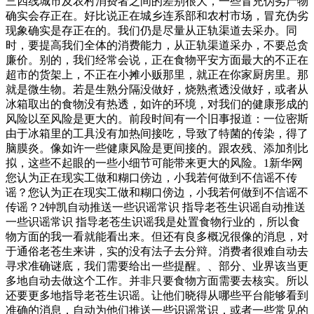
三四线城市及农村消费者之间的差别很大，一些冒充伪劣产物
确实会存正在。好比说正在城乡连系部和农村市场，冒充伪劣
现象确实是存正在的。我们仍是尽量从正轨渠道去采办。同
时，要提高我们全体的消费能力，从正轨渠道采办，不要总贪
廉价。别的，我们经常会说，正在食物平安方面最大的不正在
超市的货架上，不正在小摊小贩那里，就正在你家厨房里。那
就是微生物。若是生熟分隔没做好，烧熟煮透没做好，或者从
冰箱取出的食物没有热透，如许的环境，对我们的健康形成的
风险以至风险是更大的。前段时间有一个旧事报道：一位密斯
由于冰箱里的工具没有加热间接吃，导致了特菌的传染，得了
脑膜炎。像如许一些健康风险是更间接的。跟农残、添加剂比
拟，这些不起眼的一些小细节可能带来更大的风险。1新华网
您认为正在现实工做和糊口傍边，小我若何做到不信谣不传
谣？您认为正在现实工做和糊口傍边，小我若何做到不信谣不
传谣？2钟凯自动推送一些识谣常识 指导老苍生识谣自动推送
一些识谣常识 指导老苍生识谣我是处置食物行业的，所以食
物方面的我一看就能看出来。但还有良多概况很像的消息，对
于通俗老苍生来讲，实的没有法子去分辩。消费者很难自动去
寻求准确谜底，我们需要给出一些提醒。、部分、业界该当更
多地自动去做这个工作。并非只要食物方面需要去核实。所以
还要更多地指导老苍生识谣。让他们晓得从哪些平台能够看到
准确的消息，自动为他们推送一些识谣常识，或者一些常见的