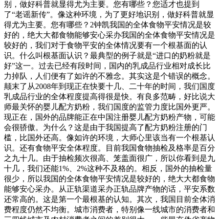
别，做好科普就显得尤为主要。您有哪些？您适才也提到
了“老谣新传”。像这种环境，为了更好地识别，做好科普就显
得尤为主要。您有哪些？2钟凯我国的全体食物平安情况是较
好的，绝大大都食物能够安心采办我国的全体食物平安情况是
较好的，我们对于食物平安的全体情况要有一个根基面的认
识。什么叫根基面认识？最典型的例子就是“进口的奶粉就是
好”这一。过去已经有段时间，国内的乳成品行业相对成长比
力掉队，人们便有了如许的不雅念。其实这是个错误的概念。
颠末了从2008年到现正在快要十几、二十年的时间，我们国度
乳成品行业的全体程度提高得很是快。有良多范畴，好比说大
师最关怀的婴儿配方奶粉，我们国度的监管力度比国外更严。
现正在，国外的品牌能正在中国注册婴儿配方奶粉产物，可能
会很骄傲。为什么？这是由于我国提高了配方奶粉注册的门
槛，比国外还高。像如许的环境，大师心里该当有一个根基认
识。还有食物平安全体程度。目前我国食物抽检及格率是百分
之九十几。由于抽检频次很高、笼盖面很广，所以你看到是九
十几，我们还能1%、2%这种不及格的。相反，国外的抽检量
很少，所以我国的全体食物平安情况是较好的，绝大大都食物
能够安心采办。从正轨渠道采办正轨品牌产物的话，平安系数
还常高的。这是第一个最根基的认知。其次，我国目前全体消
费程度仍然不均衡。城市消费者，特别像一线城市的消费者和