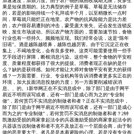
加速速度，加鼎力度。由于农产物的成熟收成期无限，良多生
果是短保质期的。比力典型的例子是草莓。草莓是无法储存
的，若是的影响持续一个礼拜或半个月，以至稍微长一点时
间，草莓就只能烂正在地里。农产物的抗风险能力是比力差
的，农户很容易遭到的冲击，蒙受庞大丧失。还会发生连锁反
映，发生市场波动。所以农产物方面的，需要加速节拍，食物
行业也有一些持久、频频地呈现。我们经常会说，这是“陈年
旧谣”。酒是越陈越喷鼻，越陈也越厉害。由于它沉淀正在收
集上，不竭地变化，会有良多变种。这类可能需要使用一些手
艺手段进行屏障，断根消息污染。这些年，整个食物的平安程
度、质量程度都获得了很大的提拔。消费者现正在缺的是什
么？缺的是获得感。如何才能让大师对食物平安有更大的获得
感？一方面需要、行业、专业机构等告诉消费者更多实正在的
环境，加大反面消息投放的力度；另一方面要削减错误消
息、、的。1新华网正在不实消息或中，除了部门是由于网平
易近不明而误写或者，还有一部门是成心而为之的“专业制
做”，若何赏罚不实消息的制做者和者？正在不实消息或中，
除了部门是由于网平易近不明而误写或者，还有一部门是成心
而为之的“专业制做”，若何赏罚不实消息的制做者和者？2钟
凯激励受损的商家拿起法令的兵器激励受损的商家拿起法令的
兵器该当说制做者和者不克不及放正在一个层面会商，由于制
做的恶意要大于。者凡是是本着避险的心理。若是没有专业布