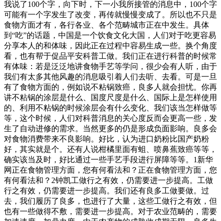
我说了100个字，向下时，下一小我所接管的消息中，100个字
可能有一个字发生了改变，再传就慢慢变成了。所以也不只是
食物方面才有，各行各业、各个范畴城市正在中发生。具体
到“吃”的话题，中国是一个饮食文化大国，人们对于吃更容易
分享本人的和体味，因此正在过程中容易生成一些。换个角度
看，也有帮于促品平安科普工做。我们正在进行科普的时候常
有体味：若是泛泛地讲食物手艺等学问，很少会有人听，由于
我们有太多其他风趣的消息吸引着人们去听、去看。可是一旦
有了食物方面的，例如说不粘锅致癌，良多人就会担忧。你再
讲不粘锅的涂层是什么、国度尺度是什么、国际上是怎样使用
的、利用不粘锅的时候涂层会有什么变化、我们该当怎样做等
等，这个时候，人们对科普消息的关心度反而会更高一些，发
生了自动进修的需求。当然更多的仍是形成负面影响。良多会
对食物消费带来不良影响。好比，认为进口奶粉比国产奶粉
好，其实就是个。还有人说柑橘里面有蛆、喷鼻蕉致癌等等，
确实该当及时，好比通过一些手艺手段进行屏障等等。1新华
网正在食物管理方面，您有何看法和？正在食物管理方面，您
有何看法和？2钟凯工做行之有效，仍需要进一步提高。工做
行之有效，仍需要进一步提高。我们还有良多工做要做。过
去，我们履历了良多，也进行了大量，这些工做行之有效，但
也有一些做得不敷，需要进一步提高。对于农业范畴的，需要