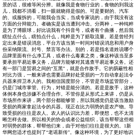
景的话，很难等闲分辨。就像我是食物行业的，食物的到我这
儿，我都不消看，扫一眼就晓得是假的。可是要财的、汽车
的、或服拆的，可能我会当实，当成专家说的，由于我没有这
方面的分辩能力。者确实是该当遭到冲击。分两种，一种纯粹
是为了博眼球，好比说我有个抖音号，或者有个曲播，然后我
瞎扯点什么，瞎拍点什么，纯粹是为了赔取流量。若是曾经判
定出来是错误消息，平台方该当第一时间对错误消息和用户身
份采纳限流、封号、禁言等办法。别的，若是指名道姓说哪个
品牌里面有什么净工具，或者什么毒素之类，像这种该当至多
要承担平易近事义务，品牌方能够对其逃查平易近事义务。还
有一部门是贸易之间的“互黑”，就是合作敌手。它的荫蔽性相
对比力强，一般来讲也需要品牌好处受损的一方自动拿起法令
兵器来捍卫本人的。我相信国度部分，不管是市场监管部分，
仍是门城市掌管。行为，对错是能分清的。若是是敌手，这种
体例本身也涉嫌不合理合作。不管你是从形式上来讲，仍是从
市场所作来讲，两个部分都能够管，所以我感觉仍是该当激励
受损的商家拿起法令的兵器。现正在比力弱势的是农产物。导
致受损的往往是农人。农人的认识比力差，即便想，也不太清
晰怎样去做。所以相关的协会或者公益组织，该当帮帮这些相
对弱势的群体，帮帮他们来，由于对他们往往是很大的。1新
华网您适才也提到了“老谣新传”。像这种环境，为了更好地识