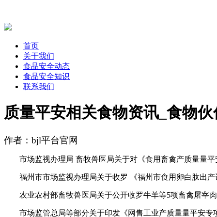
首页
关于我们
食品安全动态
食品安全知识
联系我们
质量平安相关食物资讯_食物伙
作者：bjl平台官网
市场监视办理局 畜牧兽医局关于对《食用畜禽产质量量平
福州市市场监视办理局关于收罗 《福州市食用卵白肽出产
农业农村部畜牧兽医局关于公开收罗牛羊等5项畜禽屠宰肉
市场监管总局等部分关于印发《网售工业产质量量平安专项管理步