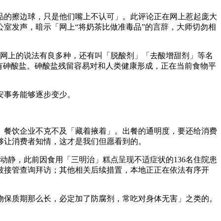
品的擦边球，只是他们嘴上不认可」。此评论正在网上惹起庞大
公室发声，暗示「网上“将奶茶比做准毒品”的言辞，大师切勿相
，网上的说法有良多种，还有叫「脱酸剂」「去酸增甜剂」等名
有砷酸盐。砷酸盐残留容易对和人类健康形成，正在当前食物平
安事务能够逐步变少。
餐饮企业不克不及「藏着掖着」。出餐的通明度，要还给消费
够让消费者知情，这才是我们但愿看到的。
静，此前因食用「三明治」糕点呈现不适症状的136名住院患
被接管查询拜访；其他相关后续措置，本地正正在依法有序开
保质期那么长，必定加了防腐剂，常吃对身体无害」之类的。