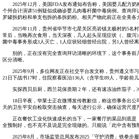
2025年12月，美国FDA发布通知布告称，美国婴儿配方奶
个州合计演讲51例疑似或确诊婴儿肉毒杆菌中毒病例。查询拜
罗罐拆奶粉和单支包拆的条拆奶粉。相关产物此前正在全美各
2025年11月，贵州省毕节市七星关区亮岩镇太极村的5名
常后，当晚再次食用，当天深夜，几人起头呈现症状（、腹泻），
菌中毒事务形成3人灭亡，1人症状轻细曾经出院，另1人曾经
别的，正在没有完全查询拜访清晰的环境下，这个事务前几
区分清晰。
2025年9月，多位网友正在社交平台发文称，贵州遵义市
21日下战书17时，住院察看医治136人（含学生89人，学龄
实探西贝后厨，西兰花保质期 2 年，还有速冻油炸茄子，
18日半夜，华莱士正在微博发传教歉信，称这些事务出公司
天的卫生平安自检取突击抽查，每天进行公示，确保运营尺度
正在餐饮工业化快速成长的当下，一家餐厅的菜品到底是「
全预制好，也不克不及说是完全现做的。只能说「此中含有预
2025年8月，市场监管总局发布2025「守护消费」铁拳