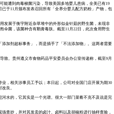
粉」可能遭到肉毒梭菌污染，导致美国多地婴儿患病，全美已有19
司已于11月颁布发表召回所有「全养分婴儿配方奶粉」产物，包
食用发展于衡宇附近杂草堆中的外形似金针菇的野生菌，未现非
孢伞菌，该菌种含有鹅膏毒肽。截至11月22日，此次食用野生
添加剂超标事务」，而是插手了「不法添加物」。这两者需要
导致。贵州遵义市食物药品平安委员会办公室传递称，截至9月
业，相关涉事员工予以；本日起，公司对全国门店开展为期30
时改良。
河水的，它其实是一个光谱。很大一部门菜肴不克不及说是完
行现场查抄，并对其发卖的卤汁、卤料以及胡椒粉进行抽样查验，