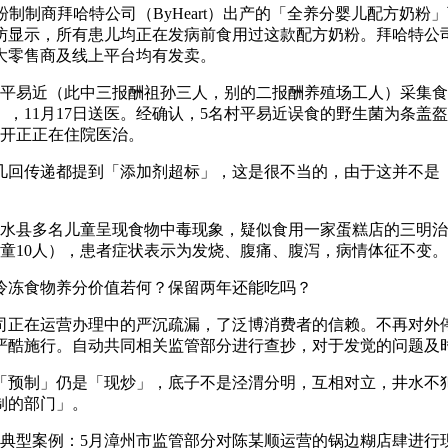
粉制制商拜哈特公司（ByHeart）出产的「全养分婴儿配方奶
访显示，所有患儿均正在发病前食用过这款配方奶粉。拜哈特公
大零售商及线上平台均有发卖。
村平易近（此中三报酬祖孙三人，别的二报酬养殖场工人）采集
11月17日送医。经确认，5名村平易近误食的野生菌为条盖盔
离开正正在住院医治。
回传递都提到「添加剂超标」，这是很不当的，由于这并不是「
习水县多名儿童呈现食物中毒现象，疑似食用一家蛋糕店的三明治
前儿童10人），患者症状表示为发烧、腹痛、腹泻，病情体征不变。
冷冻食物养分价值若何？保留两年还能吃吗？
正在运营办理中的严沉疏漏，了泛博消费者的信赖。不再对外停
严酷施行。自动共同相关监管部分进行查抄，对于发觉的问题及
预制」仍是「现炒」，底子不是泾渭分明，互相对立，井水不犯
制的部门」。
步履典型案例：5月漳州市监管部分对陈某顺运营的锅边糊店肆进