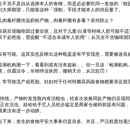
不克不及自从选择本人的食物，而是必必要吃同一发放的「校园
到大师期望，只能靠这种「强制」手段才能本人的供应量了。
肉毒杆菌传染奶粉产物，肉毒杆菌有多毒？若何防止？
呈现咖啡因过量症状，且对于儿童/白叟等特殊人群可能不适
于必然值，需提醒 “不适合未成年人饮用”；从完全不含咖啡
有可能。这其实也反映出这种瓶盖是有平安现患，需要被改良
测机构测一下，看看到底有没有超标」。但一旦连「检测机构」
境，但愿法令，吊销停业执照，撤销天分，从沉惩罚！
常导致流产或死胎。妊妇对于任何特菌高风险食物都要亲近留意
分快线」产物时发觉瓶内有活蛆虫，经多次改换同款产物仍呈现
存正在活虫。娃哈哈手艺人员初步鉴定是商家仓储和前提有问题
成果没有进一步动静。
下来，发生的食物平安大事务仍是良多。并且，严沉程度丝毫