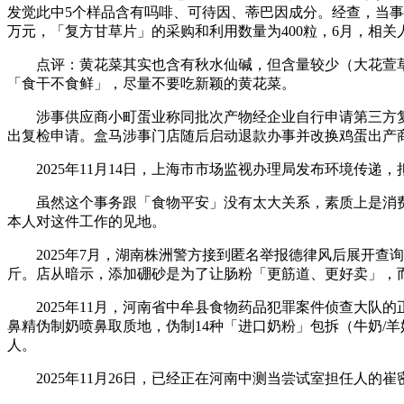
发觉此中5个样品含有吗啡、可待因、蒂巴因成分。经查，当事
万元，「复方甘草片」的采购和利用数量为400粒，6月，相
点评：黄花菜其实也含有秋水仙碱，但含量较少（大花萱草中
「食干不食鲜」，尽量不要吃新颖的黄花菜。
涉事供应商小町蛋业称同批次产物经企业自行申请第三方复
出复检申请。盒马涉事门店随后启动退款办事并改换鸡蛋出产
2025年11月14日，上海市市场监视办理局发布环境传递
虽然这个事务跟「食物平安」没有太大关系，素质上是消费
本人对这件工作的见地。
2025年7月，湖南株洲警方接到匿名举报德律风后展开查询
斤。店从暗示，添加硼砂是为了让肠粉「更筋道、更好卖」，
2025年11月，河南省中牟县食物药品犯罪案件侦查大队
鼻精伪制奶喷鼻取质地，伪制14种「进口奶粉」包拆（牛奶/羊奶
人。
2025年11月26日，已经正在河南中测当尝试室担任人的