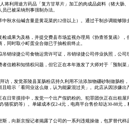
人将利用途方药品「复方甘草片」加工的肉成品卤料（猪大肠、
关人员已被采纳刑事强制办法。
秋水仙碱含量是黄花菜的12倍以上）。通过干制步调能够除
检成果为及格，并提交费县市场监视办理局《协查答复函》，但
商，同时取小町蛋业合做已于抽检前终止。
，拟吊销绿捷公司食物运营许可证，吊销绿捷公司停业执照，公司
者信赖和知情权问题，但它正在本年激发了大师对于「预制菜」
拜访，发觉茶陵县某肠粉店持久利用不法添加物硼砂制做肠粉，后
而且暗示「看同业这么做，认为能蒙混过关」。此店从因涉嫌出
的正在日常摸排中，发觉一个出产假奶粉的。犯罪团伙正在出租屋
/骆驼奶等）。单罐成本仅2-4元，电商平台售价却达30-88
崔密斯，向新京报记者揭露了公司的一系列违规操做，包罗替代