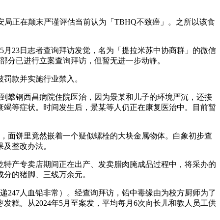
平安局正在颠末严谨评估当前认为「TBHQ不致癌」。之所以该食
5月23日志者查询拜访发觉，名为「提拉米苏中协商群」的微信
管部分已进行立案查询拜访，但暂无进一步动静。
被罚款并实施行业禁入。
送到攀钢西昌病院住院医治，因为景某和儿子的环境严沉，还接
衰竭等症状。时间发生后，景某等人仍正在康复医治中。目前暂
示，面饼里竟然嵌着一个疑似螺栓的大块金属物体。白象初步查
果及整改办法。
曾乾特产专卖店期间正在出产、发卖腊肉腌成品过程中，将采办的
畏成分的猪脚、三线万余元。
传递247人血铅非常）。经查询拜访，铅中毒缘由为校方厨师为了
糕。从2024年5月至案发，平均每月6次向长儿和教人员工供