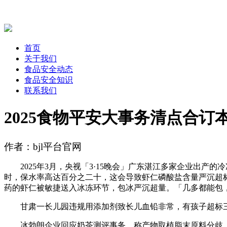
首页
关于我们
食品安全动态
食品安全知识
联系我们
2025食物平安大事务清点合订
作者：bjl平台官网
2025年3月，央视「3·15晚会」广东湛江多家企业出产
时，保水率高达百分之二十，这会导致虾仁磷酸盐含量严沉超
药的虾仁被敏捷送入冰冻环节，包冰严沉超量。「几多都能包，
甘肃一长儿园违规用添加剂致长儿血铅非常，有孩子超标三
冰勃朗企业回应奶茶测评事务，称产物取植脂末原料分歧，