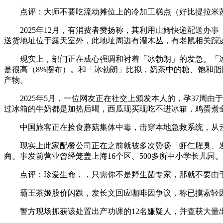
点评：大师不要吃流动摊位上的冷加工糕点（好比提拉米苏）
2025年12月，有消费者赞扬称，其利用山姆快递配送办
送货地址位于露天室外，此地址周边有灌木丛，有老鼠相关踪
现实上，部门正在成心强调和衬着「冰勃朗」的发急。「冰
是很高（8%摆布）。和「冰勃朗」比拟，奶茶中的糖、饱和
产物。
2025年5月，一位网友正在社交上颁发本人的，孕37周由
过冰箱的牛奶都是加热后喝，西瓜现买现吃不进冰箱，鸡蛋煮
中国旅客正在捡食蘑菇集体中毒，击穿本地急救系统，从云
现实上此家配餐公司正在之前就被多次赞扬「虾仁腥臭、发
商。事发前营业曾经笼盖上海16个区、500多所中小学长儿
点评：珍爱生命，，只需你不是野生菌专家，那就不要由于
霸王茶姬股价闪跌，发长文回应咖啡因争议，称已摸索轻因
警方现场抓获该处置出产功课的12名嫌疑人，并查获大量