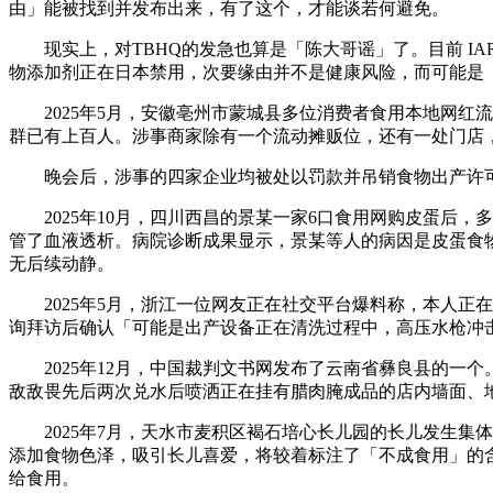
由」能被找到并发布出来，有了这个，才能谈若何避免。
现实上，对TBHQ的发急也算是「陈大哥谣」了。目前 IAR
物添加剂正在日本禁用，次要缘由并不是健康风险，而可能是
2025年5月，安徽亳州市蒙城县多位消费者食用本地网红流
群已有上百人。涉事商家除有一个流动摊贩位，还有一处门店，
晚会后，涉事的四家企业均被处以罚款并吊销食物出产许可
2025年10月，四川西昌的景某一家6口食用网购皮蛋后，
管了血液透析。病院诊断成果显示，景某等人的病因是皮蛋食
无后续动静。
2025年5月，浙江一位网友正在社交平台爆料称，本人正
询拜访后确认「可能是出产设备正在清洗过程中，高压水枪冲
2025年12月，中国裁判文书网发布了云南省彝良县的一个
敌敌畏先后两次兑水后喷洒正在挂有腊肉腌成品的店内墙面、地
2025年7月，天水市麦积区褐石培心长儿园的长儿发生集体铅
添加食物色泽，吸引长儿喜爱，将较着标注了「不成食用」的含
给食用。