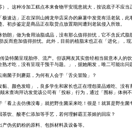
。这种冷加工糕点本来食物平安现患就大，按说底子不应当正在
事「极速达」正在深圳山姆龙华店采办的麻薯中发觉有活老鼠，此
迹。初步鉴定是商品正在取货点放置期间遭到老鼠侵入所致。
勃朗」做为食用油脂成品，没有那么值得担忧，它不含反式脂肪
脂肪反而愈加值得担忧。此外，目前的植脂末也正在「进化」，
于传染特菌呈现胎停、流产。但该网友其实曾经相当留意本人的
全熟才吃，没有呈现干预干与题。」，据她阐发，唯二可能出问
南菌子到蘑菇，为何有人会于「舌尖冒险」？
黏、颜色发暗」，良多学生和家长也正在埋怨菜品难吃、没有养
园。颠末查询拜访发觉该公司有「投标」行为，通过「围标」体例不
「看上去仿佛没毒」就把野生菌采来吃！很是！就算是野生菌
茶饮、酸枣仁添加等手艺，若何理解霸王茶姬的回应？
出产伪劣奶粉的原料、包拆材料及设备等。