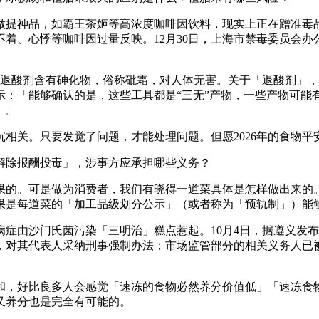
工做提神品，如霸王茶姬等高浓度咖啡因饮料，现实上正在蹭准毒
着、心悸等咖啡因过量反映。12月30日，上海市禁毒委员会办
到退酸剂含有砷化物，俗称砒霜，对人体无害。关于「退酸剂」
示：「能够确认的是，这些工具都是“三无”产物，一些产物可能
」。
关。只要发觉了问题，才能处理问题。但愿2026年的食物平
除报酬投毒」，涉事方应承担哪些义务？
的。可是做为消费者，我们有晓得一道菜具体是怎样做出来的。
果是每道菜的「加工品级划分公示」（或者称为「预轨制」）能
由沙门氏菌污染「三明治」糕点惹起。10月4日，据遵义发布动
，对其代表人采纳刑事强制办法；市场监管部分的相关义务人已
，好比良多人会感觉「速冻的食物必然养分价值低」「速冻食物
又养分也是完全有可能的。