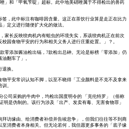
硝唑」和「甲氧苄啶」超标。此中地美硝唑属于不得检出的兽药
签，此中标注有咖啡因含量。这正在茶饮行业算是走正在比力
品」定义进行随便扩大化的做法。
访，家长反映绞肉机内有蛆虫的环境失实，系该绞肉机正在前次
反校园食物平安的行为和相关义务人进行庄重处置。」？。
2款零添加酱油检出镉，7款检出总砷。无论是标榜「零添加」仍
酱油翻车了」。
行退换。
物平安常识认知不脚，以至不晓得「工业颜料是不克不及拿来
培训。
西分公司采购的牛肉中，均检出国度明令的 「克伦特罗」（俗称
检疫证明是伪制的。该行为涉及「出产、发卖有毒、无害食物罪」
拜访缘由、给消费者补偿并告竣息争」，但我们往往等不到商
以至消费者本身相关。但无论若何，我但愿更多事务的「底子缘