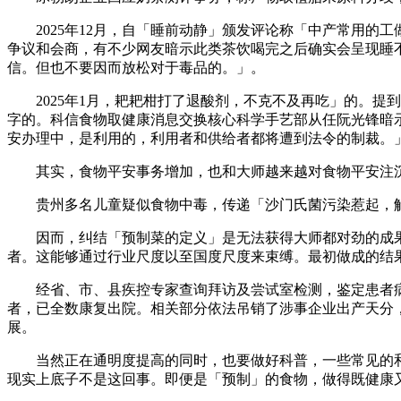
2025年12月，自「睡前动静」颁发评论称「中产常用的
争议和会商，有不少网友暗示此类茶饮喝完之后确实会呈现睡不
信。但也不要因而放松对于毒品的。」。
2025年1月，耙耙柑打了退酸剂，不克不及再吃」的。提
字的。科信食物取健康消息交换核心科学手艺部从任阮光锋暗
安办理中，是利用的，利用者和供给者都将遭到法令的制裁。
其实，食物平安事务增加，也和大师越来越对食物平安注沉相
贵州多名儿童疑似食物中毒，传递「沙门氏菌污染惹起，解
因而，纠结「预制菜的定义」是无法获得大师都对劲的成果
者。这能够通过行业尺度以至国度尺度来束缚。最初做成的结
经省、市、县疾控专家查询拜访及尝试室检测，鉴定患者病症
者，已全数康复出院。相关部分依法吊销了涉事企业出产天分
展。
当然正在通明度提高的同时，也要做好科普，一些常见的和
现实上底子不是这回事。即便是「预制」的食物，做得既健康