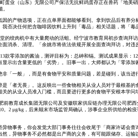
小町蛋业（山东）无限公司产保洁无抗鲜鸡蛋存正在兽药「地美
量值。
因的产物选项，正在点单界面都能够看到。拿到饮品后有养分标
。我否决任何把含咖啡因饮料上升到「毒品」相关话题，将「毒
食堂的绞肉机中有大量爬动的活蛆。经宁波市教育局初步查询拜
全面消杀、清理。「余姚市将依法依规开展全面查询拜访，对违
13款零添加的酱油，测评目标为：总砷和镉。测试成果显示：1
有显示出含量更低的「劣势」。旧事一出，大师都认为「零添加
非「一般」，而是有食物平安和质量问题，若是碰到，该当进
是「者无畏」。这反映出一些食物相关从业人员对于最根基的食
相关的从业人员准入门槛，而且要进行更多的食物平安根本学问
觉，肥前教育成长集团无限公司及安徽联家供应链办理无限公司肥
0。2 μg/kg，后来颠末市场监管局确认，涉事企业所供给的
异物事务，你会发觉大部门事务往往会收尾于「商家许诺会查询
当然，异物事务不必然都是出产商的义务，有可能跟储存、运输