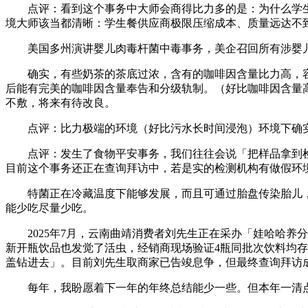
点评：看到这个事务中大师会商得比力多的是：为什么学生
境大师该当都清晰：学生餐供应商极限压缩成本、质量远达不
美国多州演讲婴儿肉毒杆菌中毒事务，美企召回所有涉婴儿
确实，有些奶茶的茶底过浓，含有的咖啡因含量比力高，容易
后能有完美的咖啡因含量奉告和分级轨制。（好比咖啡因含量高
不敷，将来有待改良。
点评：比力极端的环境（好比污水长时间浸泡）环境下确实
点评：发生了食物平安事务，我们往往会说「把样品拿到检
目前这个事务还正在查询拜访中，若是实的检测机构有做假环
特菌正在冷藏温度下能够发展，而且可通过胎盘传染胎儿，
能少吃尽量少吃。
2025年7月，云南曲靖消费者刘先生正在采办「娃哈哈养
新开瓶饮品也发觉了活虫，经销商现场验证4瓶同批次饮料均
盖钻进去」。目前刘先生取商家已告竣息争，但最终查询拜访
每年，我盼愿着下一年的年终总结能少一些。但本年一清点