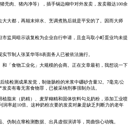
猪壳肉、猪内净等），插手锅边糊中对外发卖，发卖额达100余
去大大都，再颠末焯水、烹调煮熟后就是平安的了。因而大师
市监局暗示该复检为企业自行申请，且盒马取小町蛋业均未提
现实节制人张某华等8表面务人已被依法施行。
和「食物工业化」大规模的会商。正在文章最初，我想说一下
续检测成果发觉，制做肠粉的米浆中硼砂含量32。7毫克/公
产发卖有毒无害食物罪，已被采纳刑事强制办法。
用植脂末（奶精）、麦芽糊精和固体饮料勾兑奶粉，添加工业喷
元，利润率超10倍。这种奶粉次要的发卖对象是缺乏判断力的老年
样品、伪制点窜检测数据、出具虚假演讲等，简曲惊心动魄。