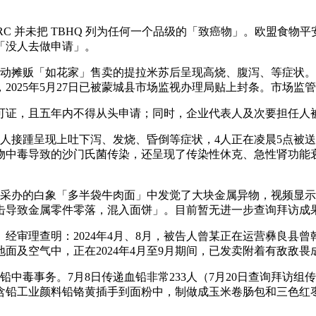
C 并未把 TBHQ 列为任何一个品级的「致癌物」。欧盟食物
「没人去做申请」。
动摊贩「如花家」售卖的提拉米苏后呈现高烧、腹泻、等症状。
2025年5月27日已被蒙城县市场监视办理局贴上封条。市场监
证，且五年内不得从头申请；同时，企业代表人及次要担任人
多人接踵呈现上吐下泻、发烧、昏倒等症状，4人正在凌晨5点被
物中毒导致的沙门氏菌传染，还呈现了传染性休克、急性肾功能
在采办的白象「多半袋牛肉面」中发觉了大块金属异物，视频显
击导致金属零件零落，混入面饼」。目前暂无进一步查询拜访成
。经审理查明：2024年4月、8月，被告人曾某正在运营彝良县
面及空气中，正在2024年4月至9月期间，已发卖附着有敌敌
中毒事务。7月8日传递血铅非常233人（7月20日查询拜访组
铅工业颜料铅铬黄插手到面粉中，制做成玉米卷肠包和三色红枣发