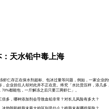
本：天水铅中毒上海
的冷冻虾仁存正在保水剂超标、包冰过量等问题，例如，一家企业
标，企业担任人却对此并不正在意。终究「水比货压秤，添几多
70%都能包，一斤解冻之后只要三两虾仁」。
倍多，哪种添加剂会导致血铅非常？对长儿风险有多大？
冰勃朗和植脂末最大的区别是什么？植脂末有哪些风险？