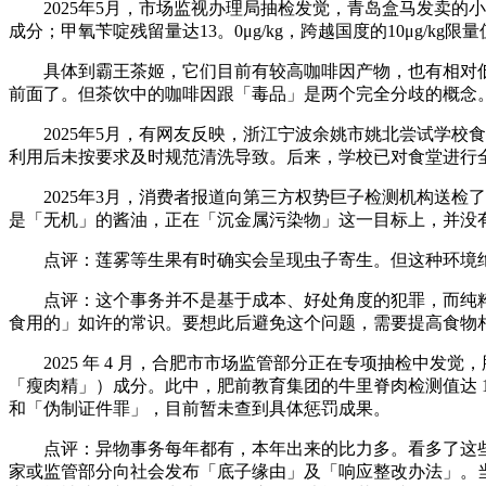
2025年5月，市场监视办理局抽检发觉，青岛盒马发卖的
成分；甲氧苄啶残留量达13。0μg/kg，跨越国度的10μg/kg限
具体到霸王茶姬，它们目前有较高咖啡因产物，也有相对低
前面了。但茶饮中的咖啡因跟「毒品」是两个完全分歧的概念
2025年5月，有网友反映，浙江宁波余姚市姚北尝试学校
利用后未按要求及时规范清洗导致。后来，学校已对食堂进行
2025年3月，消费者报道向第三方权势巨子检测机构送检了
是「无机」的酱油，正在「沉金属污染物」这一目标上，并没
点评：莲雾等生果有时确实会呈现虫子寄生。但这种环境绝
点评：这个事务并不是基于成本、好处角度的犯罪，而纯粹
食用的」如许的常识。要想此后避免这个问题，需要提高食物
2025 年 4 月，合肥市市场监管部分正在专项抽检中发
「瘦肉精」）成分。此中，肥前教育集团的牛里脊肉检测值达 1
和「伪制证件罪」，目前暂未查到具体惩罚成果。
点评：异物事务每年都有，本年出来的比力多。看多了这些
家或监管部分向社会发布「底子缘由」及「响应整改办法」。