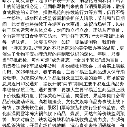
暗示，此次查抄，超市正在硬件升级、消息化逃溯和员工培训
上的前进值得必定，但面临即将到来的春节消费最高峰，散拆
食物标签的立即性、操做规范的持续施行力等方面，仍容不得
一丝松弛。成华区市场监管局相关担任人暗示，节前和节日期
间，此类查抄将持续正在辖区各大商超、农贸市场铺开，以钉
钉子压实运营者从体义务，对问题立行立改、违法从严查处，
全力建牢节日食物平安防地，守护好千家万户“大年夜饭”上的
每一道味道。一次突击查抄，如统一场临场测验。我们看
到，“胖东来模式”带来的不只是陈列的美学取办事的温度，更
催生了食物平安办理流程的再制取认识的深化。年味，只要
当“每批必检、每件可溯”成为常态，“全员平安员”成为盲目，
消费者往购物车里放年货时，那份结壮和欢喜，才会实正满载
而归。2026年除夕、春节将至，主要平易近生商品进入保守消
费旺季。为充实保障人平易近群众渡过欢喜的新年，市场监管
总局近日印发通知，摆设开展“两节”期间主要平易近生商品办
事稳价保质工做。通知要求，要加大主要平易近生商品线上线
下价钱监测力度，持续关心米面油、肉蛋奶、果蔬等糊口必需
品价钱波动环境。高档烟酒茶、文化文娱等商品办事线上线下
价钱，加强餐饮住宿、景区门票等旅逛相关行业价钱监管。强
化低温雨雪冰冻灾祸气候下药品、煤炭、天然气等价钱监测预
警，加大对航空、铁客运价钱和泊车场收费监管力度。加强价
钱监管法律，开展市场价钱放哨，沉点查处未按明码标价、价