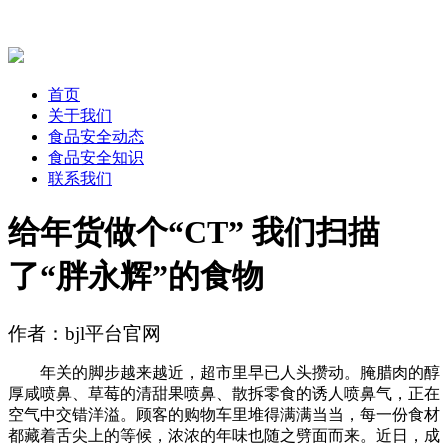
首页
关于我们
食品安全动态
食品安全知识
联系我们
给年货做个“CT” 我们扫描
了“胖永辉”的食物
作者：bjl平台官网
年关的脚步越来越近，超市里早已人头攒动。腌腊肉的醇
厚咸喷鼻、草莓的清甜果喷鼻、散拆零食的诱人喷鼻气，正在
空气中交错洋溢。顾客的购物车里堆得满满当当，每一份食材
都藏着舌尖上的等候，浓浓的年味也随之劈面而来。近日，成