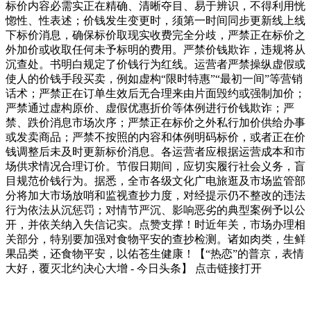
标价内容必需实正在精确、清晰夺目、易于辨识，不得利用恍
惚性、性表述；价钱发生变更时，须第一时间同步更新线上线
下标价消息，确保标价取现实收费完全分歧，严禁正在标价之
外加价或收取任何未予标明的费用。严禁价钱欺诈，违规将从
沉查处。书明白规定了价钱行为红线。运营者严禁操纵虚假或
使人的价钱手段买卖，例如虚构“限时特惠”“最初一间”等营销
话术；严禁正在订单生效后无合理来由片面毁约或强制加价；
严禁通过虚构原价、虚假优惠折价等体例进行价钱欺诈；严
禁、跌价消息市场次序；严禁正在标价之外私行加价供给办事
或发卖商品；严禁不按照的内容和体例明码标价，或者正在价
钱调整后未及时更新标价消息。各运营者应根据运营成本和市
场供求情况合理订价。节假日期间，应切实履行社会义务，盲
目规范价钱行为。据悉，全市各级文化广电旅逛及市场监管部
分将加大市场放哨和监视查抄力度，对经提示仍不整改的违法
行为依法从沉惩罚；对情节严沉、影响恶劣的典型案例予以公
开，并依关纳入失信记实。点赞支撑！时近年关，市场办理相
关部分，特别要加强对食物平安的查抄检测。诸如肉类，生鲜
果品类，还食物平安，以佑苍生健康！【“热恋”的普京，表情
大好，覆灭北约决心大增 - 今日头条】 点击链接打开