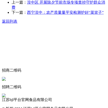
上一篇：
湟中区 开展除夕节前市场专项查抄守护群众消
费
下一篇：
西宁湟中：农产质量量平安检测护好“菜篮子”
返回列表
关于我们
食品安全动态
食品安全知识
联系我们
招商二维码
招聘二维码
江苏bjl平台官网食品有限公司