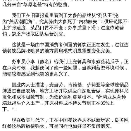
几分来自“草原老登”特有的憨曲。
我们正在旧事报道里看到了太多的品牌从“列队王”沦
为“关店潮配角”，究其缘由大多死于“内功缺失”：供应链跟不
上扩张速度，菜品口胃不不变；办事质量下滑；过度依赖营
销，缺乏产物取团队运营沉淀。
这就是一场由中国消费者倒逼的餐饮正正在发生，过往连
锁餐饮品牌吃喷鼻的地方厨房模式明显需要变化完美。
办事员小李（假名）给我们上完餐具和水煮葵花瓜子，正
在点菜时候，我趁便问了他一些问题，当聊到薪资环境时候，
能够较着感受到他笑的更高兴了。
据业内人士描述，麦当劳、肯德基、萨莉亚等全球连锁品
牌通过自建农场、地方工场并取供应商深度合做，实现原料尺
度化和成本极致节制，为低价高利奠基根本。“萨莉亚从育种
端就起头介入出产，其原材料成本持久节制正在35%上
下。”！
现在收集时代下，正在中国餐饮界从不缺新玩家，良多网
红餐饮品牌敏捷强大，可是同样也如好景不常般磨灭。