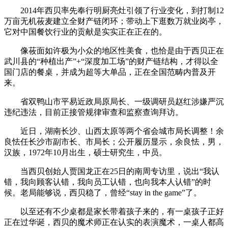
2014年西贝率先奉行明厨亮灶引领了行业变化，到打制12
万亩无机莜麦建立全财产链闭环；带动上下逛数万就业岗亭，
它对中国餐饮行业的贡献是实实正在正在的。
像莜面如许极为小众的地区性美食，也恰是由于西贝正在
武川县的“种植出产”+“深度加工场”的财产链结构，才得以全
国门店的餐桌，并成为超等大单品，正在全国范畴内普及开
来。
省双鸭山市平易近政局原局长、一级调研员赵红涉嫌严沉
违纪违法，目前正接管规律审查和监察查询拜访。
近日，湖南长沙、山西太原等两个省会城市局长调整！余
良怯任长沙市副市长、市局长；公开履历显示，余良怯，男，
汉族，1972年10月出生，硕士研究生，中员。
当西贝创始人贾国龙正在25日的南周专访里，说出“我认
错，我向顾客认错，我向员工认错，也向我本人认错”的时
候。老局能够说，西贝稳了，曾经“stay in the game”了。
以至还有不少桌都是家长带着孩子来的，有一桌孩子正好
正在过华诞，西贝的魔术师正在认实的表演魔术，一桌人都高