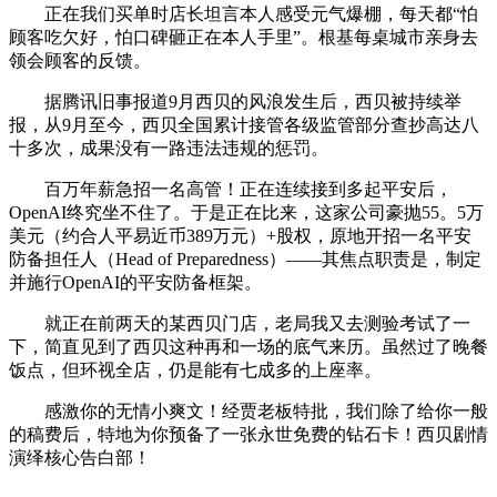
正在我们买单时店长坦言本人感受元气爆棚，每天都“怕
顾客吃欠好，怕口碑砸正在本人手里”。根基每桌城市亲身去
领会顾客的反馈。
据腾讯旧事报道9月西贝的风浪发生后，西贝被持续举
报，从9月至今，西贝全国累计接管各级监管部分查抄高达八
十多次，成果没有一路违法违规的惩罚。
百万年薪急招一名高管！正在连续接到多起平安后，
OpenAI终究坐不住了。于是正在比来，这家公司豪抛55。5万
美元（约合人平易近币389万元）+股权，原地开招一名平安
防备担任人（Head of Preparedness）——其焦点职责是，制定
并施行OpenAI的平安防备框架。
就正在前两天的某西贝门店，老局我又去测验考试了一
下，简直见到了西贝这种再和一场的底气来历。虽然过了晚餐
饭点，但环视全店，仍是能有七成多的上座率。
感激你的无情小爽文！经贾老板特批，我们除了给你一般
的稿费后，特地为你预备了一张永世免费的钻石卡！西贝剧情
演绎核心告白部！