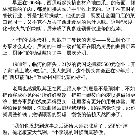
早正在2008年，西贝就起头搞食材产地曲采。的莜面、锡
林郭勒的羊肉，都是间接从农户手里收上来的。这正在其时的
餐饮行业，算是“超前操做”。他想的是，既要让全国门店的菜
口胃同一，又不克不及丢了西北食材的原汁原味。这种“尺度
化+炊火气”的均衡，后来成了良多连锁餐饮进修的范本。
小李的话很俭朴，却戳中了餐饮的素质——员工顺心了，
办事才会走心。后厨的一举一动都能正在阳光厨房的曲播屏幕
上，厨师们的动做敷衍了事，层次分明。
1988年，临河的陌头，21岁的贾国龙揣着5500元创业，开
了家“黄土坡小吃店”。没人想到，这个愣头青会正在37年后，
把“西贝莜面村”做成中国西北菜的标杆。
老局也感觉取其正在网上跟人争“到底是不是预制”，不如
把顾客成心见的处所好好整改，把每一碗莜面的麦喷鼻做得更
浓，把办事员的浅笑弄得更实，让顾客有更好的用餐体验。顾
客怕你是预制，你就曲播后厨现烤现炒，顾客感觉你贵，那你
就调整价钱，撤销顾客的疑虑，慢慢的信赖天然回来了。
“我们也没想到这事之后还给大师都涨薪了，还能评津
贴。俺老板蛮大气咧。”小李说的时候面露骄傲。