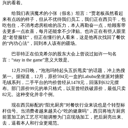
兴的看着。
给我们表演魔术的小张（假名）坦言：“贾老板虽然看起
来有点凶的样子，但从不优待我们员工，我们正在西贝干，包
吃包住，不消考虑房租啥的压力，本人再勤奋一点，给顾客带
去更多一点欢喜，每月还能拿不少津贴。也许正在有些人眼里
是“老登服软”，但正在懂行的人看来，这是他再次找回了餐饮
的“内功心法”，回到本人该有的疆场。
巴菲特正在伯克希尔的股东大会上曾说过如许一句名
言：“stay in the game”意义大致是。
12月29日晚，“泡泡玛特起头五折甩卖”的话题，冲上热搜
第一。据报道，12月，原价594元一盒的Labubu坐坐派对搪胶
毛绒系列，二手平台的均价曾经从1478元，回落到632元摆
布。部门原价99元的单只格式，以至曾经跌破原价，最低只卖
82元。这种变化并非个例。
现在西贝标配的“阳光厨房”对餐饮行业来说也是个转型标
杆信号。当消费者越来越关心“吃的健康吗”，西贝将地方厨房
前置加工的工艺尽可能调整为门店现场加工，把后厨亮出来、
去，逼着本人和行业更规范。