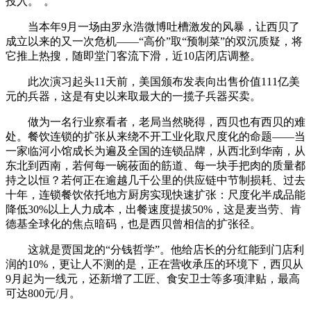
投入。”。
当本年9月一场由罗永浩微博吐槽激发的风暴，让西贝了
成立以来的又一次危机——“高价”取“预制菜”的双沉质疑，将
它推上热搜，随即堂门客流下滑，近10店闭店调整。
此次演习起头11天前，美国颁布发表向出售价值111亿美
元的兵器，这是有史以来取最大的一揽子兵器买卖。
做为一名行业察看者，老局当然晓得，西贝也有西贝的难
处。餐饮连锁的扩张从来绕不开工业化取尺度化的命题——当
一家临河小馆成长为遍及全国的连锁品牌，从西北到华南，从
东北到西南，若何每一碗莜面的筋道、每一块手把肉的质量都
持之以恒？若何正在逾越几千公里的供应链中节制损耗、过去
十年，连锁餐饮依托地方厨房实现快速扩张：尺度化半成品能
降低30%以上人力成本，出餐速度提拔50%，这是麦当劳、肯
德基全球化的焦点暗码，也是西贝曾相信的扩张径。
这就是贾国龙的“分钱哲学”。他给店长的分红能到门店利
润的10%，更让人不测的是，正在营收承压的环境下，西贝从
9月起为一线元，还新增了工匠、食安卫士等多项津贴，最高
可达800元/月。