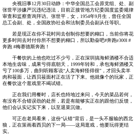
央视旧事12月30日动静：中华全国总工会原党组、处、副
张世平涉嫌严沉违纪违法，目前正接管地方纪委国度监委规律
审查和监察查询拜访。张世平，女，1954年9月生，曾任全国
总工会副、处，全国政协社会和法制委员会副从任等职。
若是现正在你不花时间去创制你想要的糊口，当前你将花
更多时间去对付你所不想要的糊口，所以勤奋吧#奔跑e300l #
奔跑 #梅赛德斯奔跑！
干餐饮的上他也吃过不少亏，正在深圳搞海鲜酒楼不合适
本地生齿味，成果亏得底朝天，1999年转和，承包海鲜酒楼又
亏了100多万，曲到听顾客说“人卖海鲜怪得很”，才回头卖羊
肉和莜面，让西贝莜面村正在活了下来。他就像个的玩家，正
在餐饮这个逛戏里不竭试错。
正在我们用餐时，店长也特地过来问，今天的菜品若何，
有没有不合错误劲的处所，若是有能够实正在的跟他们反馈，
他们会认实记实下来，以至退菜沉做。
可正在老局看来，这份“认错”背后，是一头不服输的西北
狼，正在策画着西贝的下一局——这局逛戏，他要玩得更结
实。