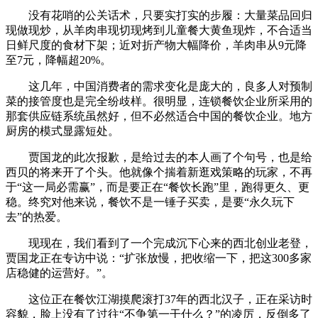
没有花哨的公关话术，只要实打实的步履：大量菜品回归
现做现炒，从羊肉串现切现烤到儿童餐大黄鱼现炸，不合适当
日鲜尺度的食材下架；近对折产物大幅降价，羊肉串从9元降
至7元，降幅超20%。
这几年，中国消费者的需求变化是庞大的，良多人对预制
菜的接管度也是完全纷歧样。很明显，连锁餐饮企业所采用的
那套供应链系统虽然好，但不必然适合中国的餐饮企业。地方
厨房的模式显露短处。
贾国龙的此次报歉，是给过去的本人画了个句号，也是给
西贝的将来开了个头。他就像个揣着新逛戏策略的玩家，不再
于“这一局必需赢”，而是要正在“餐饮长跑”里，跑得更久、更
稳。终究对他来说，餐饮不是一锤子买卖，是要“永久玩下
去”的热爱。
现现在，我们看到了一个完成沉下心来的西北创业老登，
贾国龙正在专访中说：“扩张放慢，把收缩一下，把这300多家
店稳健的运营好。”。
这位正在餐饮江湖摸爬滚打37年的西北汉子，正在采访时
容貌，脸上没有了过往“不争第一干什么？”的凌厉，反倒多了