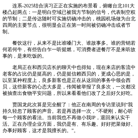
连系-2025结合演习正正在实施的布景看，俯瞰台北101大
楼凸起两点：一是明白空域已被我方节制的信号，代表制空权
的节制；二是传达随时可实施切确冲击的，桃园机场做为台北
四周的主要节点，很明显会正在第一时间被切确冲击或者节
制。
餐饮这行，从来不是比谁嗓门大、谁故事多。谁的营销若
何若何牛，有些告白乍一听挺燃，可消费者进餐厅不是来听故
事的，是来吃饭的。
老局正在和西贝店长的聊天中也得知，现在来店的客流中
老客的占比仍是挺高的，仍是挺信赖西贝的，更成心思的是，
以至某种程度上，良多新客也是正在从这回的事务中领会西
贝，这些新客的心态大多是，传闻被举报了良多次，一次都没
被抽查出食物平安问题，所以来看看他们改了之后好欠好吃。
贾国龙此次算是完全醒了：他正在南周的专访里说到“我
持久轻忽了顾客的声音。若是再选择一次，“不硬刚，耐心听
每一个顾客的看法。当前我也不再做小我IP，退回来认实干
活。正在办理企业方面，我仍是有、有乐趣。好好把菜做好、
办事好顾客，这才是我擅长的。”。