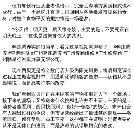
但有餐饮行业从业者也暗示，完全丢弃地方厨房模式也不
成行，由于一个品牌几百店，再回到从各地批发市场采购食
材，对整个食物平安的把控将是一场恶梦。
“今天很，明天更，后天很夸姣，主要的是，不要死正在
明天晚上。”这也是浩繁餐饮人的共识。
奔跑调养实的很简单，看完这条视频就脚够了！ #奔跑调
养 #奔跑维修 #广州奔跑调养 #广州奔跑维修 #广州修奔跑 广
州驰星行汽车办事无限公司。
现在西贝更是将全数门店升级为阳光厨房，将后厨烹调全
过程正在顾客视野中，用通明化解顾客的疑虑——认错从不是
靠嘴说，而是靠实打实的改变。
我们看到西贝正正在用结实的产物和服进入下一个疆场，
接下来的疆场，又将送来什么挑和也许并不主要，主要的是，
消费者能看到，西贝找回到了“做好一顿饭”的初心。未来仍会
有人翻出过往的争议，但市场曾经给出了最诚笃的谜底——客
流回归、顾客复购、员工不变，这些都正在证明：消费者要的
从不是无休止的逃责，而是热诚的认错取切实的改变。