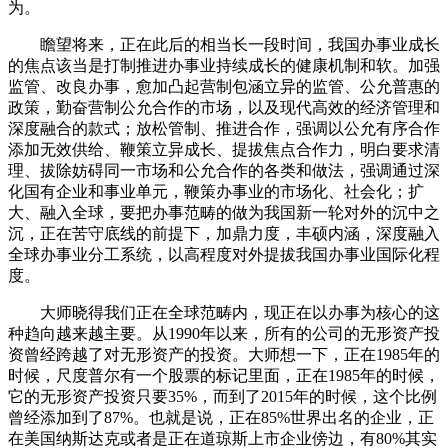
为。
瞻望将来，正在此后的相当长一段时间，我国办事业成长
的焦点该当是打制推进办事业持续成长的健康机制和软。加强
监管、改良办事，愈加凸起营制包涵立异的监管、公允普惠的
政策，勤奋营制公允合作的市场，以及现代高效的经济管理和
深度融合的款式；放松管制、推进合作，强调以公允有序合作
添加无效供给、鞭策立异成长、提拔焦点合作力，明白要求清
理、拔除妨碍同一市场和公允合作的各类和做法，强调通过深
化国有企业和事业单元，鞭策办事业的市场化、社会化；扩
大、融入全球，要把办事范畴的做为我国新一轮对外的沉中之
沉，正在苦守底线的前提下，加鼎力度，丰硕内涵，深度融入
全球办事业分工系统，以高程度对外提拔我国办事业国际化程
度。
大师晓得我们正在全球范畴内，现正在以办事为核心的这
种趋向越来越主要。从1990年以来，所有的公司的无形资产投
资曾经跨越了对无形资产的投资。大师想一下，正在1985年的
时候，尺度普尔有一个股票的标记里面，正在1985年的时候，
它的无形资产投资只要35%，而到了2015年的时候，这个比例
曾经添加到了87%。也就是说，正在85%世界出名的企业，正
在美国纳斯达克或者是正在道琼斯上市企业傍边，有80%其实