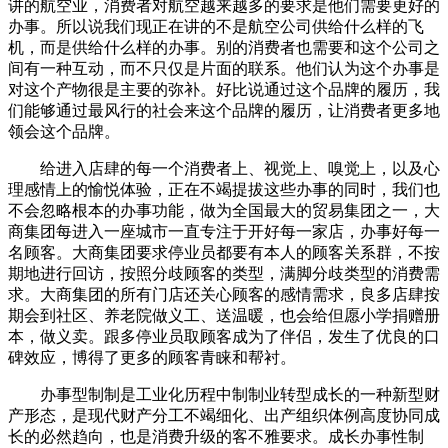
讲的航空业，消费者对航空越来越多的要求是他们需要更好的
办事。所以说我们现正在讲的不是航空公司供给什么样的飞
机，而是供给什么样的办事。别的消费者也需要和这个公司之
间有一种互动，而不只仅是片面的联系。他们认为这个办事是
对这个产物很是主要的弥补。好比说通过这个品牌的履历，我
们能够通过最风行的社会来这个品牌的履历，让消费者更多地
领会这个品牌。
给进入店肆的每一个消费者上、视觉上、嗅觉上，以及心
理感情上的愉悦体验，正在不竭提拔这些办事的同时，我们也
不会忽略根本的办事功能，做为全国最大的贸易集团之一，大
商集团每进入一座城市一直专注于开好每一家店，办事好每一
名顾客。大商集团要求停业员都要有本人的顾客关系群，不按
期地进行回访，按照分歧顾客的类型，满脚分歧类型的消费需
求。大商集团的所有门店还关心顾客的感情需求，良多店肆按
期会到社区、养老院做义工、送温暖，也会给但愿小学捐赠册
本，做义卖。跟多停业员取顾客成为了伴侣，发生了优良的口
碑效应，博得了更多的顾客青睐和帮衬。
办事型制制是工业化历程中制制业转型成长的一种新型财
产形态，是现代财产分工不竭细化、出产组织体例高度协同成
长的必然趋向，也是消费升级的客不雅要求。成长办事性制