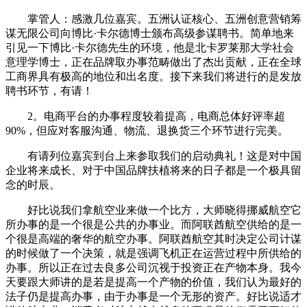
掌管人：感激几位嘉宾。五洲认证核心、五洲创意营销筹
谋无限公司向博比·卡尔德博士颁布高级参谋聘书。简单地来
引见一下博比·卡尔德先生的环境，他是北卡罗莱那大学社会
意理学博士，正在品牌取办事范畴做出了杰出贡献，正在全球
工商界具有极高的地位和出名度。接下来我们将进行的是发放
聘书环节，有请！
2。电商平台的办事程度较着提高，电商总体好评率超
90%，但应对客服沟通、物流、退换货三个环节进行完美。
有请列位嘉宾到台上来参取我们的启动典礼！这是对中国
企业将来成长、对于中国品牌扶植将来的日子都是一个极具留
念的时辰。
好比说我们拿航空业来做一个比方，大师晓得挪威航空它
所办事的是一个很是公共的办事业。而阿联酋航空供给的是一
个很是高端的奢华的航空办事。阿联酋航空其时决定公司计谋
的时候做了一个决策，就是强调飞机正在运营过程中所供给的
办事。所以正在过去良多公司沉视于投资正在产物本身。我今
天要跟大师讲的是若是提高一个产物的价值，我们认为最好的
法子仍是提高办事，由于办事是一个无形的资产。好比说适才