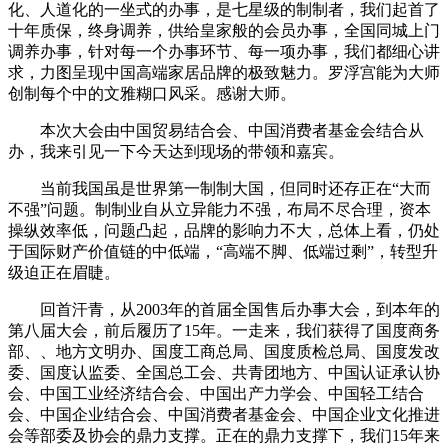
化、人道化的一坐式的办事，是七星级的制制者，我们起首了
十年质保，终身调养，供给皇家般的会员办事，全国同城上门
调养办事，针对每一个办事环节、每一项办事，我们都细心讲
求，力图呈现中国高端家居品牌的极致魅力。罗浮宫能为大师
创制每个中的文雅糊口风采。感谢大师。
本次大会由中国贸易结合会、中国消费者基金会结合从
办，我来引见一下今天达到现场的带领和嘉宾。
当前我国虽是世界第一制制大国，但同时还存正在“大而
不强”问题。制制业自从立异能力不强，布局不尽合理，资本
操纵效率低，问题凸起，品牌的影响力不大，总体上看，仍处
于国际财产价值链的中低端，“高端不脚、低端过剩”，转型升
级迫正在眉睫。
回首汗青，从2003年的首届全国售后办事大会，到本年的
第八届大会，前后履历了15年。一走来，我们获得了国度商务
部、、地方文明办、国度工商总局、国度质检总局、国度发改
委、国度认监委、全国总工会、共青团地方、中国认证承认协
会、中国工业经济结合会、中国出产力学会、中国轻工结合
会、中国企业结合会、中国消费者基金会、中国企业文化推进
会等部委及协会的鼎力支撑。正在的鼎力支撑下，我们15年来