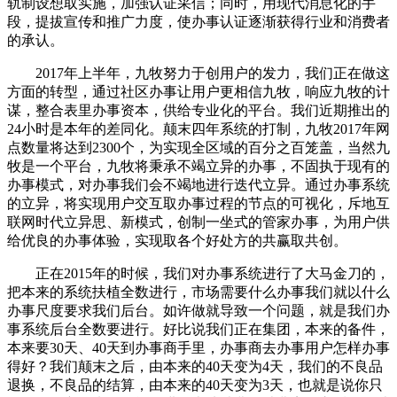
轨制设想取实施，加强认证采信；同时，用现代消息化的手
段，提拔宣传和推广力度，使办事认证逐渐获得行业和消费者
的承认。
2017年上半年，九牧努力于创用户的发力，我们正在做这
方面的转型，通过社区办事让用户更相信九牧，响应九牧的计
谋，整合表里办事资本，供给专业化的平台。我们近期推出的
24小时是本年的差同化。颠末四年系统的打制，九牧2017年网
点数量将达到2300个，为实现全区域的百分之百笼盖，当然九
牧是一个平台，九牧将秉承不竭立异的办事，不固执于现有的
办事模式，对办事我们会不竭地进行迭代立异。通过办事系统
的立异，将实现用户交互取办事过程的节点的可视化，斥地互
联网时代立异思、新模式，创制一坐式的管家办事，为用户供
给优良的办事体验，实现取各个好处方的共赢取共创。
正在2015年的时候，我们对办事系统进行了大马金刀的，
把本来的系统扶植全数进行，市场需要什么办事我们就以什么
办事尺度要求我们后台。如许做就导致一个问题，就是我们办
事系统后台全数要进行。好比说我们正在集团，本来的备件，
本来要30天、40天到办事商手里，办事商去办事用户怎样办事
得好？我们颠末之后，由本来的40天变为4天，我们的不良品
退换，不良品的结算，由本来的40天变为3天，也就是说你只