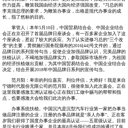
作力提高，鞭策我国由经济大国向经济强国改变。”习总的和
李克强总理的要求，为鞭策办事业，出格是现代办事业的成
长，指了然标的目的。
掌管人：本年5月10日，中国贸易结合会、中国企业结合
会正在京召开了首届品牌日座谈会，有一百多家企业加入了这
个座谈会，惹起了较大的反应。为了认实进修习总的“三个改
变”的主要，贯彻施行国务院颁布的2016[44]号文件的，通过
品牌日的系列宣传勾当，促使企业加强品牌认识，完美品牌的
扶植认识，不竭地加强品牌实力，参取国际市场所作，为祖国
的经济扶植做出贡献，为其中国贸易结合会、中国企业结合会
决定，结合开展2018年中国品牌日系列的宣传勾当。
范月阳：卑崇的列位嘉宾、列位伴侣，大师好！我是来自
宁德时代股份无限公司的范月阳，很侥幸加入此次嘉会。正在
这里我要感激五洲认证核心正在我们工做中赐与的帮帮和指
点，也要感激大会给我们此次的办事。
办事系统扶植。中国沉汽是沉型汽车行业第一家把办事当
做品牌注册的企业，注册的办事品牌就是“亲人办事”。正在客
岁我们获得了国度办事企业的最高认证——五星级认证。目前
是沉卡行业唯逐个家。并且本年8月份我们也成功地通过了年