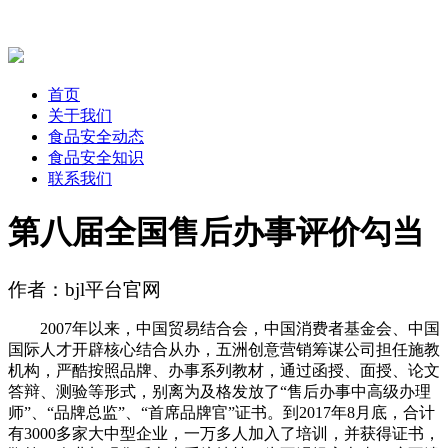
首页
关于我们
食品安全动态
食品安全知识
联系我们
第八届全国售后办事评价勾当
作者：bjl平台官网
2007年以来，中国贸易结合会，中国消费者基金会、中国
国际人才开辟核心结合从办，五洲创意营销筹谋公司担任施教
机构，严酷按照品牌、办事系列教材，通过函授、面授、论文
答辩、测验等形式，别离为及格发放了“售后办事中高级办理
师”、“品牌总监”、“首席品牌官”证书。到2017年8月底，合计
有3000多家大中型企业，一万多人加入了培训，并获得证书，