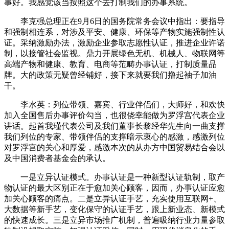
事好。我感觉该当按照这个去打制我们的办事系统。
李克强总理正在9月6日的国务院常务会议中指出：要指导
和强制相连系，对涉及平安、健康、环保等产物实施强制性认
证。采纳激励办法，激励企业参取志愿性认证，推进企业许诺
制，以接管社会监视。鼎力开展绿色无机、机械人、物联网等
高端产物和健康、教育、电商等范畴办事认证，打制质量品
牌。大的政策无疑曾经铺好，接下来就要我们撸起袖子加油
干。
李水英：列位带领、嘉宾、行业伴侣们，大师好，和欢快
加入全国售后办事评价勾当，也很侥幸能做为罗浮宫代表企业
讲话。起首我瑾代表公司及我们董事长黎经华先生向一曲支撑
我们列位的专家、带领伴侣的支撑暗示衷心的感激，感激列位
对罗浮宫的关心和厚爱，感激本次的从办方中国贸易结合会以
及中国消费者基金会的承认。
一是立异认证模式。办事认证是一种新型认证轨制，取产
物认证的最大区别正在于愈加关心顾客，因而，办事认证应愈
加关心顾客的痛点。二是立异认证手艺，充实使用互联网+、
大数据等新手艺，变化保守的认证手艺，跟上新业态、新模式
的快速成长。三是立异市场推广机制，普遍吸纳行业力量参取