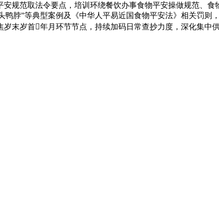
深平安规范取法令要点，培训环绕餐饮办事食物平安操做规范、食
鼠头鸭脖”等典型案例及《中华人平易近国食物平安法》相关罚则，
焦岁末岁首年月环节节点，持续加码日常查抄力度，深化集中