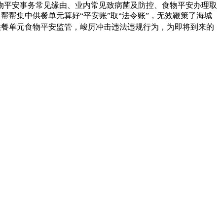
物平安事务常见缘由、业内常见致病菌及防控、食物平安办理取
帮帮集中供餐单元算好“平安账”取“法令账”，无效鞭策了海城
供餐单元食物平安监管，峻厉冲击违法违规行为，为即将到来的