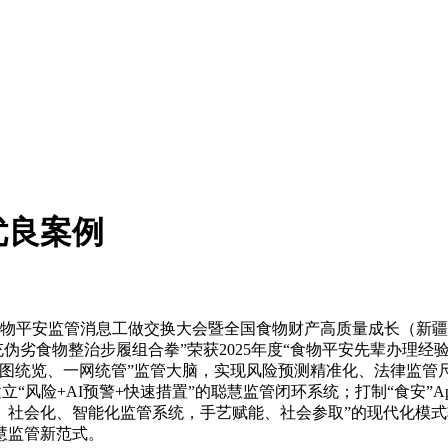
优良案例
物平安监管消息工做交换大会暨全国食物财产高质量成长（新疆
冒充伪劣食物整治步履组合拳”荣获2025年度“食物平安先辈办理
一图统览、一网统管”监管大脑，实现风险预测精准化、法律监管
建立“风险+AI预警+快速措置”的聪慧监管闭环系统；打制“食安
、社会化、智能化监管系统，手艺赋能、社会参取”的现代化模
慧监管新范式。