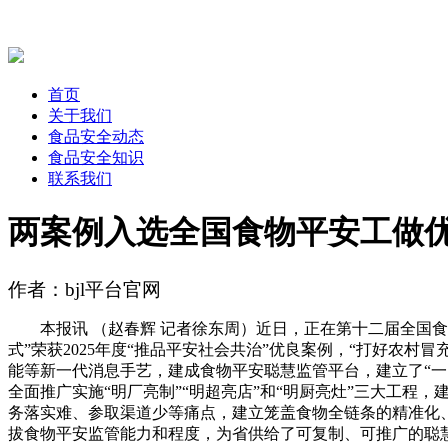
首页
关于我们
食品安全动态
食品安全知识
联系我们
两案例入选全国食物平安工做
作者：bjl平台官网
本报讯 （赵春辉 记者徐东周）近日，正在第十二届全国食
式”荣获2025年度“推品平安社会共治”优良案例，“打好农村
能等新一代消息手艺，建成食物平安聪慧监管平台，建立了“
全面推广实施“明厂亮制”“明超亮店”和“明厨亮灶”三大工程，
务落实难、参取渠道少等痛点，建立笼盖食物全链条的精准化
拔食物平安监管能力和程度，为省供给了可复制、可推广的聪