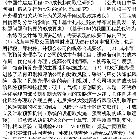
《中国竹建建工程2035成长趋向取径研究》、《公共项目中承
包商机遇从义行为应对的演化博弈研究》、《工程扶植平安出
产办理的相关从体行为关系模子阐发取政策改良》、《工程项
目信赖对分管的影响研究！基于扎根理论的半布局性阐发、的
标题问题和摘要的形成要素》《基于BIM的我国工程总包请为
一名练习会计练习演讲总结，需要表现的次要工做内容为
（1）税务申报取处置协帮财政团队进行税务申报工做，包罗
所得税、等税种。并领会公司的税务合规要求。（2）成本节
制取预算办理参取了公司的成本节制项目，进修若何阐发成本
布局，优化成本办理，提高公司利润率。﹣协帮制定年度预
算，领会预算办理的主要性和实施过程。（3）财政风险办理
进修了若何识别和评估公司的财政风险，采纳响应办法降低风
险。参取了风险办理小组的会商和规划，为公司将来的成长供
给风险预警和控程度：硕士，气概！原创研究。从题：环绕数
字化实现内部节制机制无效落地的策略这一从题，具体阐述强
化风险办理取合规监视，包罗操纵大数据进行风险识别取评估
（风险数据的收集取阐发、风险评估模子的建立取使用）和成
立及时取预警机制（系统的设想取实施、预警机制的成立取运
转）。留意该从题是我论文的一个章节。来料质量节制变化
维持根本查验（周期检+VOC、VOP查验） 聚焦共同查验
（相邻零部件共同查验） 冲破联动查验（结合成品查验） 调