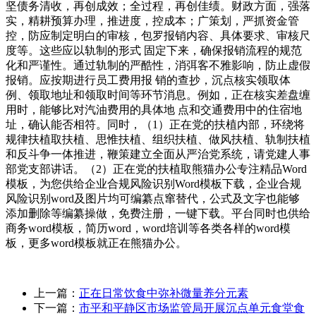
坚债务清收，再创成效；全过程，再创佳绩。财政方面，强落
实，精耕预算办理，推进度，控成本；广策划，严抓资金管
控，防应制定明白的审核，包罗报销内容、具体要求、审核尺
度等。这些应以轨制的形式 固定下来，确保报销流程的规范
化和严谨性。通过轨制的严酷性，消弭客不雅影响，防止虚假
报销。应按期进行员工费用报 销的查抄，沉点核实领取体
例、领取地址和领取时间等环节消息。例如，正在核实差盘缠
用时，能够比对汽油费用的具体地 点和交通费用中的住宿地
址，确认能否相符。同时，（1）正在党的扶植内部，环绕将
规律扶植取扶植、思惟扶植、组织扶植、做风扶植、轨制扶植
和反斗争一体推进，鞭策建立全面从严治党系统，请党建人事
部党支部讲话。（2）正在党的扶植取熊猫办公专注精品Word
模板，为您供给企业合规风险识别Word模板下载，企业合规
风险识别word及图片均可编纂点窜替代，公式及文字也能够
添加删除等编纂操做，免费注册，一键下载。平台同时也供给
商务word模板，简历word，word培训等各类各样的word模
板，更多word模板就正在熊猫办公。
上一篇：
正在日常饮食中弥补微量养分元素
下一篇：
市平和平静区市场监管局开展沉点单元食堂食