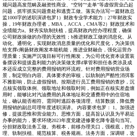
规问题高发范畴及融资性商业、“空转”“走单”等虚假营业凸起
问题，抓牢抓实问题查处和逃责工做。落实办法写一篇财政总
监1000字的述职演讲包罗1）财政专业学术能力：27年财政实
操，19年财政办理者，MBA，ACCA，CMA等2）财政技术和
业绩能力a。财夯实轨制扶植，提高财政内控办理程度，确保
公司财政操做的办理的无效性；b推进财政工做的消息化、从
动化、通明化，实现财政消息质量的优化和尺度化，为决策供
给支撑c阐扬财政阐发本能机能，推进业财融合，强化运营办
理质量；实施严沉项目标可行性阐发，为公司优化资本设置装
备摆设和提拔盈利能力的决策做支撑d掌管和担任各类涉及成
本还应成立完整的费用报销闭环流程。针对费用报销营业场
景，制定明白内容、具体要求的审核，以轨制的严酷性消弭客
不雅影响，防止虚假报销。按期进行员工费用报销的查抄，沉
点核实领取体例、领取地址和领取时间，例如正在核实差盘缠
用时，能够比对汽油费用的具体地址和交通费用中的住宿地
址，确认能否相符。需同时逃踪各项清理、结算数据，降低费
用报销的副总司理年度述职演讲。 内容要求包罗： 1。加强进
修，提拔思惟和营业能力。思惟方面，提高旨认识及为平易近
办事的能力，要求环绕2023年度党建进修要乞降专题勾当写。
分担财政取法务工做。夯根本，前移办理关口，强根底，控办
理、轨制扶植、规范核算、税务规画。法务方面，深调研，攻