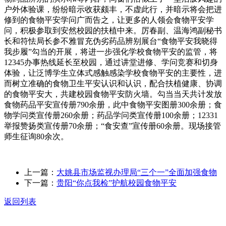
户外体验课，纷纷暗示收获颇丰，不虚此行，并暗示将会把进
修到的食物平安学问广而告之，让更多的人领会食物平安学
问，积极参取到安然校园的扶植中来。厉春副、温海鸿副秘书
长和符怯局长参不雅冒充伪劣药品辨别展台“食物平安我晓得
我步履”勾当的开展，将进一步强化学校食物平安的监管，将
12345办事热线延长至校园，通过讲堂进修、学问竞赛和切身
体验，让泛博学生立体式感触感染学校食物平安的主要性，进
而树立准确的食物卫生平安认识和认识，配合扶植健康、协调
的食物平安大，共建校园食物平安防火墙。勾当当天共计发放
食物药品平安宣传册790余册，此中食物平安图册300余册；食
物学问类宣传册260余册；药品学问类宣传册100余册；12331
举报赞扬类宣传册70余册；“食安查”宣传册60余册。现场接管
师生征询80余次。
上一篇：
大姚县市场监视办理局“三个一”全面加强食物
下一篇：
贵阳“你点我检”护航校园食物平安
返回列表