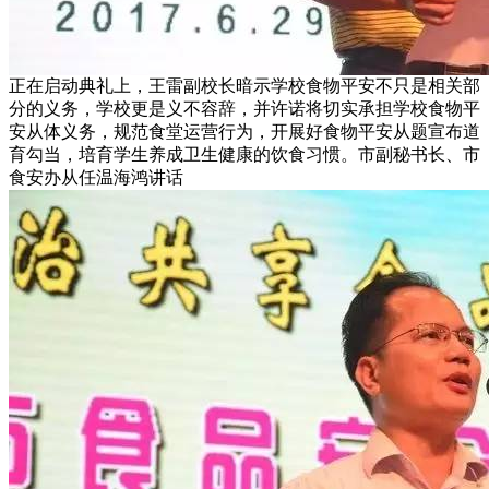
正在启动典礼上，王雷副校长暗示学校食物平安不只是相关部
分的义务，学校更是义不容辞，并许诺将切实承担学校食物平
安从体义务，规范食堂运营行为，开展好食物平安从题宣布道
育勾当，培育学生养成卫生健康的饮食习惯。市副秘书长、市
食安办从任温海鸿讲话