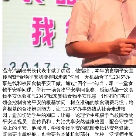
温海鸿副秘书长代表市做了讲话，他指出，本年的食物平安宣
传周暨“食物平安我晓得我步履”勾当，无机融合了“12345”办
事热线和校园食物平安工做。通过“四个一”勾当，即上一堂食
物平安学问课、举行一场食物平安学问竞赛、感触感染一次食
物平安体验和“12345”我来赞扬食物平安现患，让同窗们实正
领会控制食物平安的根基学问，树立准确的饮食消费习惯，培
育根基的食物辨别能力，让“12345”办事热线从社会走进校
园，愈加切近学生的糊口，让每一论理学生积极争当校园食物
平安监视员、宣传员和，共治共享安然健康校园，配合守护舌
尖上的平安。他强调，学校食物平安的航船要抵达安然健康、
既需要市掌好舵，也需要各本能机能部分、学校、泛博师生和