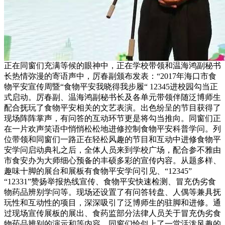
正在同窗们充满等候的眼神中，正在学校带领和温海鸿副秘书
长热情弥漫的寄语声中，厉春副颁布发表：“2017年海口市食
物平安宣传周暨“食物平安我晓得我步履“ 12345进校园勾当正
式启动。厉春副、温海鸿副秘书长及各单元带领伴随泛博师生
配合抚玩了食物平安相关的文艺表演。出色纷呈的节目获得了
现场阵阵掌声，有问答的互动环节更是将勾当推向。同窗们正
在一片欢声笑语中悄悄松松地进修控制食物平安科普学问。列
位带领和同窗们一路正在轻松风趣的节目和互动中进修食物平
安学问启动典礼之后，全体人员来到学校广场，配合参不雅由
市食安办为大师细心预备的丰硕多彩的宣传内容。从题多样、
趣味十脚的展台和展板有食物平安学问引见、“12345”
“12331”赞扬举报热线宣传、食物平安快速检测、冒充伪劣食
物药品辨别学问等。现场还设置了有问答转盘、人偶等兼具抚
玩性和互动性的项目，深深吸引了泛博师生的驻脚和进修。通
过现场宣传展板的展出、食药监部分法律人员关于冒充伪劣食
物药品辨别的演示和等内容，同窗们恰似上了一堂活泼风趣的