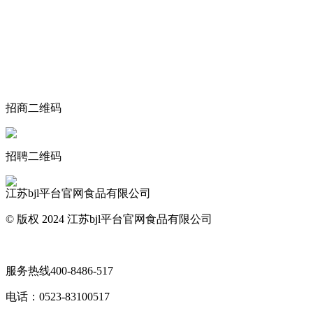
关于我们
食品安全动态
食品安全知识
联系我们
招商二维码
招聘二维码
江苏bjl平台官网食品有限公司
© 版权 2024 江苏bjl平台官网食品有限公司
网站地图
服务热线
400-8486-517
电话：
0523-83100517