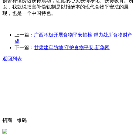
损害补偿傍边获得震动，让他的心灵获得净化、获得教育。所
以，我就说损害补偿轨制是以报酬本的现代食物平安法的展
现，也是一个中国特色。
上一篇：
广西积极开展食物平安抽检 帮力处所食物财产
成
下一篇：
甘肃建牢防地 守护食物平安-新华网
返回列表
关于我们
食品安全动态
食品安全知识
联系我们
招商二维码