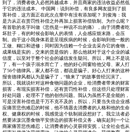
到了，消费者收入必然跨越成本，并且商家的违法收益必然低
于它的违法成本。 中国网：说到补偿，有良多网友提到了损
害补偿，这方面正在此次点窜中有没有添加呢？ 刘俊海：我
是力从正在赏罚性补偿之外再加上损害补偿轨制。为什么呢？
有首歌的名字叫做《悲伤是一种说不出的痛》，由于消费者吃
坏肚子，有的时候会影响人的表情，人会感应烦末路，会压
制。由于这小我身体若是呈现疾病的时候，会影响到他一般的
工做、糊口和进修；同时因为信赖一个企业去采办它的食物，
成果钱是实的，交来的货是假的，那么他就对于这个企业的诚
信度，以至对于整个社会的诚信发生疑问。所以，网上不是说
了，有一个孩子溺水而亡了，他的好心同窗给他父母、家人打
了56个德律风，家人都不信，都说是骗子。好心人打来的这种
报丧德律风都认为是骗子了，“狼来了”的故事曾经沉演了。
所以，我就说针对这种食物问题的企业，给消费者带来的财富
损害，有现实损害补偿，还有赏罚性补偿，但这些只处理财富
好处问题，处理不了他的创伤问题。我认为虽然不是全能的，
可是没害补偿也是千万不克不及的，所以，只要当失信企业感
应痛苦悲伤难忍的时候，他不情愿去消费者的人格和他的生命
权、健康权的时候，我感觉这个轨制就设想好了。我立法者必
然要浓泼沉墨食物平安傍边的损害补偿义务，确实起到一个让
商家痛苦悲伤难忍，让消费者的心灵获得安抚，让全社会也从