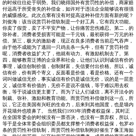
的时候往往处于弱势。我们晓得国外有赏罚性的补偿，商家赔
付远高于所受丧失的补偿金，如许对于违法企业能够说有很强
的威慑感化。此次点窜有没有对提高这种补偿方面有新的呢？
刘俊海：该当说赏罚补偿轨制是一个好工具，它有四大功能。
你卖了假货，卖了不平安产物，让你痛苦悲伤难忍。第二，的
弥补者。消费者受损害可能是一千元钱，最初获得一万元的补
偿。第三，极大的激励者，现正在良多消费者当前忍气吞声，
由于他不成能为了逃回一只鸡去杀一头牛，但有了赏罚补偿
呢，消费者收益扩大了，他就有动力、有激励机制去了。第
四，能够教育泛博的企业界和社会，让他们认识到诚信有价的
事理，诚信创制价值，创制财富，失信要付出价格。所以，诚
信有价，价有两个寄义，反面看是价值，看是价格。还有一个
词叫做诚信无价，事实诚信有价仍是诚信无价，说的是一层意
义，诚信常有价值的，无价不是说不值钱，等于难以用去权
衡，等于说诚信更主要了。而为了让人们诚信，离不开法令的
制裁、弥补、激励和教育功能。而赏罚性补偿做到这一点，所
以，它正在美国有兴旺的生命力，后来到其他国度，也是墙内
开花墙外也喷鼻了。 当然我们1993年消费者权益保，其时正
在全国常委会的时候没有一票否决，也没有一票弃权，所以，
等于是全体常委会组织委员都支撑整个消费者权益保，包罗49
条的赏罚性补偿轨制，而赏罚性补偿轨制刚好催生了像王海如