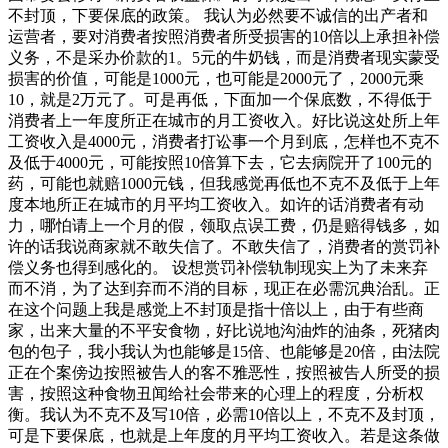
不封顶，下要保底的政策。 我认为必然要不诚信的出产者和
运营者，要对消费者按照消费者所受损害的10倍以上承担补偿
义务，不是采办价款的1。5元的牛奶钱，而是消费者现实蒙受
损害的价值，可能是1000元，也可能是2000元了，2000元乘
10，就是2万元了。可是再低，下面加一个保底数，不得低于
消费者上一年度所正在城市的月工资收入。好比说这处所上年
工资收入是4000元，消费者打讼事一个月到底，怎样也不克不
及低于4000元，可能按照10倍算下去，它去病院开了100元的
药，可能也就赔1000元钱，但我感觉再低也不克不及低于上年
度本地所正在城市的月平均工资收入。如许的话消费者有动
力，哪怕请上一个月的假，领取点误工费，仍是赔得钱多，如
许的话我说商家就不敢失信了。不敢失信了，消费者的赏罚补
偿义务也得到感化的。 设想赏罚补偿轨制现实上为了未来弃
而不消，为了达到弃而不消的目标，现正在必需沉典治乱。正
在这个问题上我是感觉上不封顶是指十倍以上，由于有些商
家，出来大量的不平安食物，好比说地沟油炸的油条，死猪肉
包的包子，我小我认为也能够是15倍、也能够是20倍，由法院
正在个案傍边按照被告人的客不雅恶性，按照被告人所受的损
害，按照这种食物丑闻给社会带来的心理上的程度，分析权
衡。我认为不克不及写10倍，必需10倍以上，不克不及封顶，
可是下要保底，也就是上年度的月平均工资收入。若是这条做