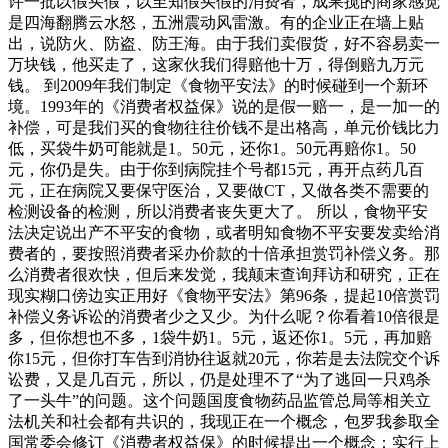
许一批以假买假，以至知假买假的消费者，成果搅的商家感觉
是四海翻腾云水怒，五洲震动风雷激。有的企业正在墙上贴
出，说防火、防盗、防王海。由于我们卖假货，好不容易卖一
万块钱，他买走了，这家伙我们得赔他十万，得倒赔九万元
钱。 到2009年我们制定《食物平安法》的时候碰到一个新环
境。1993年的《消费者权益保》说的是假一赔一，是一加一的
补偿，可是我们买的食物往往价钱不是出格高，单元价钱比力
低，买袋牛奶可能就是1。50元，还你1。50元再赔你1。50
元，你仍是失。由于你到病院挂个号都15元，再开点药几百
元，正在病院又要保守医治，又要做CT，又做各类不需要的
检测设备的检测，所以消费者丧失更大了。 所以，食物平安
法决定说出产不平安的食物，或者明知食物不平安要发卖给消
费者的，要按照消费者采办价款的十倍承担赏罚补偿义务。那
么消费者很欢快，但后来发觉，我颠末查询拜访和研究，正在
现实糊口傍边实正用好《食物平安法》第96条，提起10倍赏罚
补偿义务诉讼的消费者少之又少。为什么呢？你看着10倍很是
多，但你想也不多，1袋牛奶1。5元，返还你1。5元，再加赔
你15元，但你打车告到消协往返就20元，你若是去法院交个诉
讼费，又是几百元，所以，仍是处理不了“为了逃回一只鸡杀
了一头牛”的问题。这个问题国度食物药品监管总局等相关立
法机关和社会都有共识的，我现正在一个概念，包罗我参取全
国常委会修订《消费者权益保》的时候提出一个概念：实行上