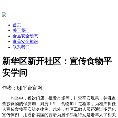
首页
关于我们
食品安全动态
食品安全知识
联系我们
新华区新开社区：宣传食物平
安学问
作者：bjl平台官网
勾当中，餐饮门店、批发市场等，排查平安现患，并沉点
查抄食物的保质期、厨房卫生、食物加工过程等，为相关担任
人宣传食物平安法令律例。此外，社区工做人员还通过多元化
宣传体例，用通俗易懂的言语为居平易近特别是老年人了相关