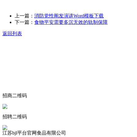
上一篇：
消防党性阐发演讲Word模板下载
下一篇：
食物平安需要多沉无效的轨制保障
返回列表
关于我们
食品安全动态
食品安全知识
联系我们
招商二维码
招聘二维码
江苏bjl平台官网食品有限公司