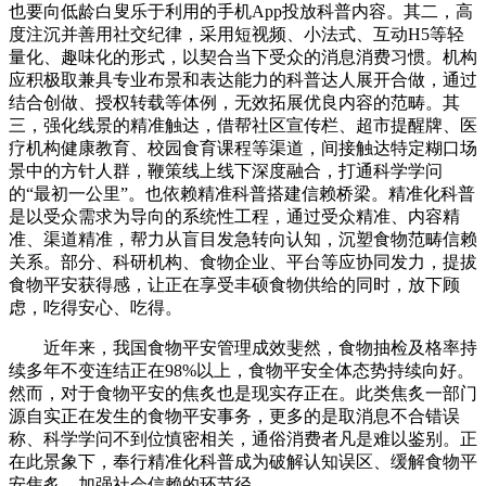
也要向低龄白叟乐于利用的手机App投放科普内容。其二，高
度注沉并善用社交纪律，采用短视频、小法式、互动H5等轻
量化、趣味化的形式，以契合当下受众的消息消费习惯。机构
应积极取兼具专业布景和表达能力的科普达人展开合做，通过
结合创做、授权转载等体例，无效拓展优良内容的范畴。其
三，强化线景的精准触达，借帮社区宣传栏、超市提醒牌、医
疗机构健康教育、校园食育课程等渠道，间接触达特定糊口场
景中的方针人群，鞭策线上线下深度融合，打通科学学问
的“最初一公里”。也依赖精准科普搭建信赖桥梁。精准化科普
是以受众需求为导向的系统性工程，通过受众精准、内容精
准、渠道精准，帮力从盲目发急转向认知，沉塑食物范畴信赖
关系。部分、科研机构、食物企业、平台等应协同发力，提拔
食物平安获得感，让正在享受丰硕食物供给的同时，放下顾
虑，吃得安心、吃得。
近年来，我国食物平安管理成效斐然，食物抽检及格率持
续多年不变连结正在98%以上，食物平安全体态势持续向好。
然而，对于食物平安的焦炙也是现实存正在。此类焦炙一部门
源自实正在发生的食物平安事务，更多的是取消息不合错误
称、科学学问不到位慎密相关，通俗消费者凡是难以鉴别。正
在此景象下，奉行精准化科普成为破解认知误区、缓解食物平
安焦炙、加强社会信赖的环节径。