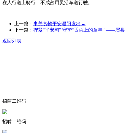
在人行道上骑行，不成占用灵活车道行驶。
上一篇：
事关食物平安濮阳发出→
下一篇：
拧紧“平安阀” 守护“舌尖上的童年” ——眉县
返回列表
关于我们
食品安全动态
食品安全知识
联系我们
招商二维码
招聘二维码