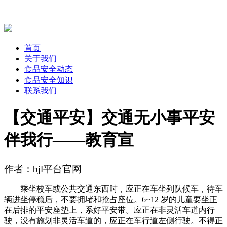
首页
关于我们
食品安全动态
食品安全知识
联系我们
【交通平安】交通无小事平安
伴我行——教育宣
作者：bjl平台官网
乘坐校车或公共交通东西时，应正在车坐列队候车，待车
辆进坐停稳后，不要拥堵和抢占座位。6~12 岁的儿童要坐正
在后排的平安座垫上，系好平安带。应正在非灵活车道内行
驶，没有施划非灵活车道的，应正在车行道左侧行驶。不得正