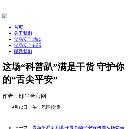
首页
关于我们
食品安全动态
食品安全知识
联系我们
这场“科普趴”满是干货 守护你
的“舌尖平安”
作者：bjl平台官网
9月12日上午，氛围拉满
上一篇：
青海平易近和县开展食物平安宣传周从场勾当