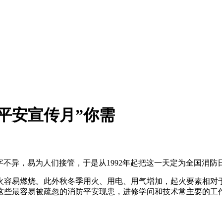
防平安宣传月”你需
不异，易为人们接管，于是从1992年起把这一天定为全国消防
容易燃烧。此外秋冬季用火、用电、用气增加，起火要素相对于
这些最容易被疏忽的消防平安现患，进修学问和技术常主要的工作