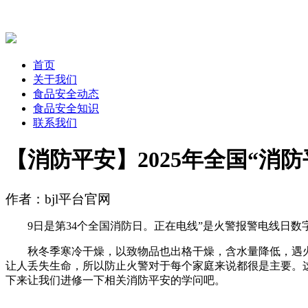
首页
关于我们
食品安全动态
食品安全知识
联系我们
【消防平安】2025年全国“消
作者：bjl平台官网
9日是第34个全国消防日。正在电线”是火警报警电线日数字
秋冬季寒冷干燥，以致物品也出格干燥，含水量降低，遇火
让人丢失生命，所以防止火警对于每个家庭来说都很是主要。
下来让我们进修一下相关消防平安的学问吧。