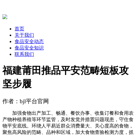
首页
关于我们
食品安全动态
食品安全知识
联系我们
福建莆田推品平安范畴短板攻
坚步履
作者：bjl平台官网
加强食物出产加工、畅通、餐饮办事、收集订餐和食用农
产物种植养殖等环节监管，及时发觉并措置问题现患，守住食
物平安底线。环绕人平易近群众消费量大、关心度高的食物，
聚焦高风险的范畴、品种和区域，加大食物查验检测力度，抓