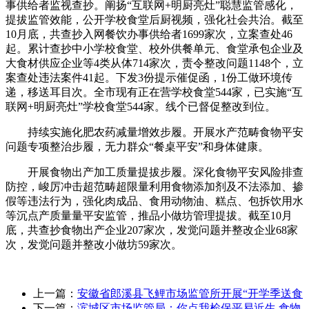
事供给者监视查抄。阐扬“互联网+明厨亮灶”聪慧监管感化，
提拔监管效能，公开学校食堂后厨视频，强化社会共治。截至
10月底，共查抄入网餐饮办事供给者1699家次，立案查处46
起。累计查抄中小学校食堂、校外供餐单元、食堂承包企业及
大食材供应企业等4类从体714家次，责令整改问题1148个，立
案查处违法案件41起。下发3份提示催促函，1份工做环境传
递，移送耳目次。全市现有正在营学校食堂544家，已实施“互
联网+明厨亮灶”学校食堂544家。线个已督促整改到位。
持续实施化肥农药减量增效步履。开展水产范畴食物平安
问题专项整治步履，无力群众“餐桌平安”和身体健康。
开展食物出产加工质量提拔步履。深化食物平安风险排查
防控，峻厉冲击超范畴超限量利用食物添加剂及不法添加、掺
假等违法行为，强化肉成品、食用动物油、糕点、包拆饮用水
等沉点产质量量平安监管，推品小做坊管理提拔。截至10月
底，共查抄食物出产企业207家次，发觉问题并整改企业68家
次，发觉问题并整改小做坊59家次。
上一篇：
安徽省郎溪县飞鲤市场监管所开展“开学季送食
下一篇：
滨城区市场监管局：你点我检保平易近生 食物