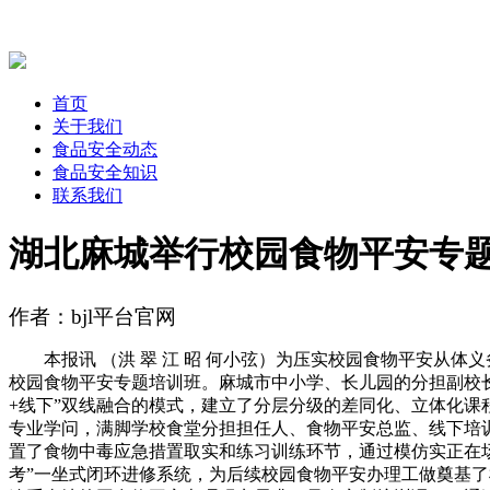
首页
关于我们
食品安全动态
食品安全知识
联系我们
湖北麻城举行校园食物平安专
作者：bjl平台官网
本报讯 （洪 翠 江 昭 何小弦）为压实校园食物平安从体
校园食物平安专题培训班。麻城市中小学、长儿园的分担副校长
+线下”双线融合的模式，建立了分层分级的差同化、立体化
专业学问，满脚学校食堂分担担任人、食物平安总监、线下培
置了食物中毒应急措置取实和练习训练环节，通过模仿实正在场
考”一坐式闭环进修系统，为后续校园食物平安办理工做奠基