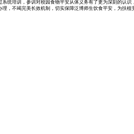
过系统培训，参训对校园食物平安从体义务有了更为深刻的认识
办理，不竭完美长效机制，切实保障泛博师生饮食平安，为扶植