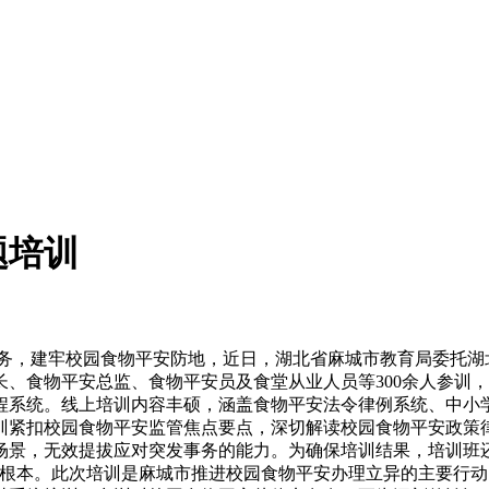
题培训
义务，建牢校园食物平安防地，近日，湖北省麻城市教育局委托
、食物平安总监、食物平安员及食堂从业人员等300余人参训
课程系统。线上培训内容丰硕，涵盖食物平安法令律例系统、中小
训紧扣校园食物平安监管焦点要点，深切解读校园食物平安政策
景，无效提拔应对突发事务的能力。为确保培训结果，培训班还配
了根本。此次培训是麻城市推进校园食物平安办理立异的主要行