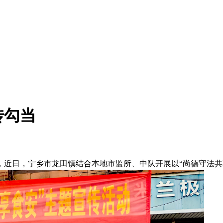
传勾当
日，宁乡市龙田镇结合本地市监所、中队开展以“尚德守法共