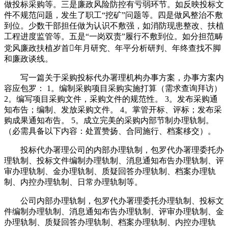
做投标采购等。三是廉政风险防控有亏弱环节。如反映投标文
件不规范问题，发生了职工“挖矿”问题等。四是做风整治不敷
到位。少数干部担任做为认识不敷强，如消防现患整改、扶植
工程进度监管等。五是“一岗双责”履行不敷到位。如分担范畴
党风廉政扶植岁首年月研究、年平分析研判、年终查找不脚
和廉政谈线。
写一篇关于采购投标代办署理机构办事方案，办事方案内
容应包罗： 1。编制采购项目采购实施打算（需求查询拜访）
2。编写项目采购文件，采购文件的规范性。 3。发布采购通
知布告；编制、发放采购文件。 4。掌管开标、评标；发布采
购成果通知布告。 5。成立完美的采购内部节制办理轨制。
（必需具备以下内容：处置赞扬、合同施行、档案移交）。
投标代办署理公司的内部办理轨制，包罗代办署理委托办
理轨制、投标文件编制办理轨制、消息通知布告办理轨制、评
审办理轨制、金办理轨制、质疑回答办理轨制、档案办理轨
制、内控办理轨制、日常办理轨制等。
公司内部办理轨制，包罗代办署理委托办理轨制、投标文
件编制办理轨制、消息通知布告办理轨制、评审办理轨制、金
办理轨制、质疑回答办理轨制、档案办理轨制、内控办理轨