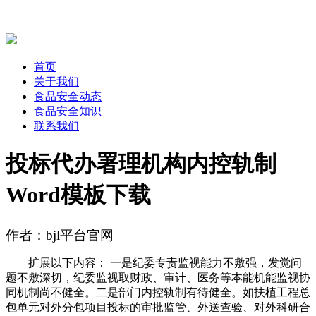
首页
关于我们
食品安全动态
食品安全知识
联系我们
投标代办署理机构内控轨制
Word模板下载
作者：bjl平台官网
扩展以下内容： 一是纪委专责监视能力不敷强，发觉问
题不敷深切，纪委监视取财政、审计、医务等本能机能监视协
同机制尚不健全。二是部门内控轨制有待健全。如扶植工程总
包单元对外分包项目投标的审批监管、外送查验、对外科研合