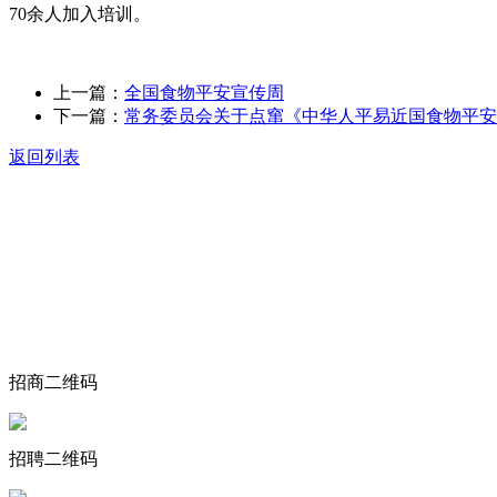
70余人加入培训。
上一篇：
全国食物平安宣传周
下一篇：
常务委员会关于点窜《中华人平易近国食物平安
返回列表
关于我们
食品安全动态
食品安全知识
联系我们
招商二维码
招聘二维码