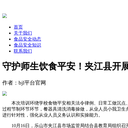
首页
关于我们
食品安全动态
食品安全知识
联系我们
守护师生饮食平安！夹江县开
作者：bjl平台官网
本次培训环绕学校食物平安相关法令律例、日常工做沉点、
过程节制环节环节，餐器具清洗消毒操做，从业人员小我卫生
进行针对性，强化从业人员义务认识和实操能力。
10月16日，乐山市夹江县市场监管局结合县教育局组织召开