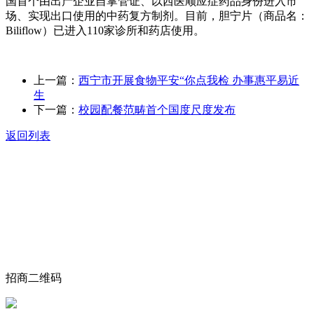
国首个由出产企业自掌管证、以西医顺应症药品身份进入市
场、实现出口使用的中药复方制剂。目前，胆宁片（商品名：
Biliflow）已进入110家诊所和药店使用。
上一篇：
西宁市开展食物平安“你点我检 办事惠平易近
生
下一篇：
校园配餐范畴首个国度尺度发布
返回列表
关于我们
食品安全动态
食品安全知识
联系我们
招商二维码