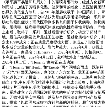
《承平惠平易近和剂局方》中的藿喷鼻邪气散，经处方化裁研
制而成，加强了芳喷鼻化湿、健脾和胃的感化，是医治胃肠型
伤风的典范复方制剂，自2015年版起收载于《中国药典》。胃
肠型伤风正在西医理论中被认为是由风寒暑湿导致的一系列胃
肠功能紊乱症状；现代医学则多将其归因于杯状病毒、轮状病
毒、肠病毒、腺病毒等病原体激发的急性病毒性胃肠炎。产物
上市后，取得了一系列：通过质量评价研究，确定了药材产
地、最佳采收期及饮片最佳工艺参数；通过物质根本研究，判
定出169种成分；正在质量尺度提拔方面，则成立了指纹图谱
取多成分定量的检测方式。邪气片处方、2022年6月，获得上
市许可证（商品名：HEnergy）。2023年8月9日，其相关PCT
专利正在落地。2024年4月12日，获得境外出产场地认证。
2025年1月17日，“Henergy”商标正在成功注
册。“Henergy”由“Health”和“Energy”两个词融合而成，既阐释
了“邪气”的西医药内涵，也传送了东方文化。我国正在中药国
际化道长进行了摸索，一直热切期昐新的冲破。上海和黄药业
确立了“以中药现代化推进中药国际化”的成长策略，其独家品
种胆宁片正在中药现代化的根本上，根据法令系统和手艺指
南，系统建立了合适国际注册要求的中药复方制剂质量节制系
统、无效性及平安性系统，以及契合国际法则的学问产权系
统，摸索了以西医顺应症为方针的新的注册径。胆宁片成为我