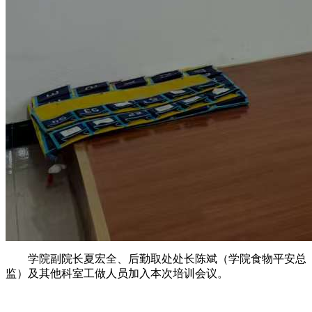
学院副院长夏宏全、后勤取处处长陈斌（学院食物平安总
监）及其他科室工做人员加入本次培训会议。