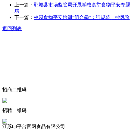
上一篇：
郓城县市场监管局开展学校食堂食物平安专题
培
下一篇：
校园食物平安培训“组合拳”：强规范、控风险
返回列表
关于我们
食品安全动态
食品安全知识
联系我们
招商二维码
招聘二维码
江苏bjl平台官网食品有限公司