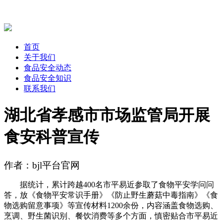
首页
关于我们
食品安全动态
食品安全知识
联系我们
湖北省孝感市市场监管局开展
食安科普宣传
作者：bjl平台官网
据统计，累计跨越400名市平易近参取了食物平安学问问
答，放《食物平安常识手册》《防止野生蘑菇中毒指南》《食
物选购留意事项》等宣传材料1200余份，内容涵盖食物选购、
烹调、野生菌识别、餐饮消费等多个方面，慎密贴合市平易近