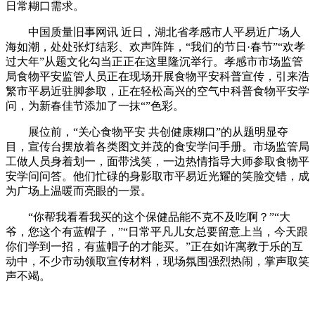
日常糊口需求。
中国质量旧事网讯 近日，湖北省孝感市人平易近广场人
海如潮，处处张灯结彩、欢声阵阵，“我们的节日·春节”“欢孝
过大年”从题文化勾当正正在这里隆沉举行。孝感市市场监管
局食物平安监管人员正在现场开展食物平安科普宣传，引来浩
繁市平易近驻脚参取，正在轻松高兴的空气中科普食物平安学
问，为新春佳节添加了一抹“”色彩。
展位前，“关心食物平安 共创健康糊口”的从题明显夺
目，宣传台摆放着各类图文并茂的食安学问手册。市场监管局
工做人员身着划一，面带浅笑，一边热情指导大师参取食物平
安学问问答。他们忙碌的身影取市平易近光耀的笑脸交错，成
为广场上温暖而亮眼的一景。
“你帮我看看我买的这个保健品能不克不及吃啊？”“大
爷，您这个有蓝帽子，”“日常平凡儿女总要留意上当，今天跟
你们学到一招，有蓝帽子的才能买。”正在如许寓教于乐的互
动中，不少市动领取宣传材料，现场氛围强烈热闹，掌声取笑
声不竭。