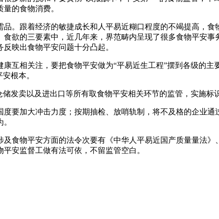
质量的食物消费。
品。跟着经济的敏捷成长和人平易近糊口程度的不竭提高，食物
食欲的三要素中，近几年来，界范畴内呈现了很多食物平安事务，
务反映出食物平安问题十分凸起。
互相关注，要把食物平安做为“平易近生工程”摆到各级的主
平安根本。
储发卖以及进出口等所有取食物平安相关环节的监管，实施标
度要加大冲击力度；按期抽检、放哨轨制，将不及格的企业通过
为。
及食物平安方面的法令次要有《中华人平易近国产质量量法》、
物平安监督工做有法可依，不留监管空白。