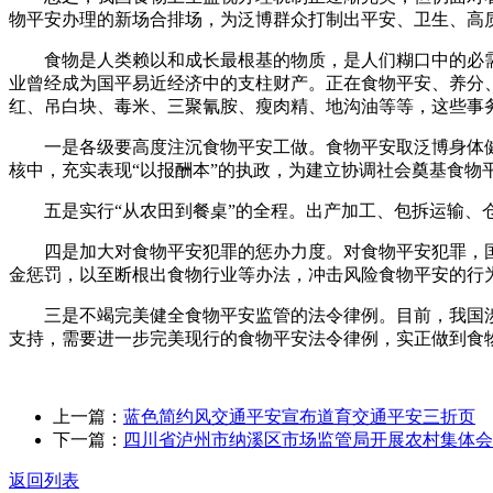
物平安办理的新场合排场，为泛博群众打制出平安、卫生、高
食物是人类赖以和成长最根基的物质，是人们糊口中的必需
业曾经成为国平易近经济中的支柱财产。正在食物平安、养分、
红、吊白块、毒米、三聚氰胺、瘦肉精、地沟油等等，这些事
一是各级要高度注沉食物平安工做。食物平安取泛博身体健康
核中，充实表现“以报酬本”的执政，为建立协调社会奠基食物
五是实行“从农田到餐桌”的全程。出产加工、包拆运输、仓
四是加大对食物平安犯罪的惩办力度。对食物平安犯罪，国
金惩罚，以至断根出食物行业等办法，冲击风险食物平安的行
三是不竭完美健全食物平安监管的法令律例。目前，我国涉
支持，需要进一步完美现行的食物平安法令律例，实正做到食
上一篇：
蓝色简约风交通平安宣布道育交通平安三折页
下一篇：
四川省泸州市纳溪区市场监管局开展农村集体会
返回列表