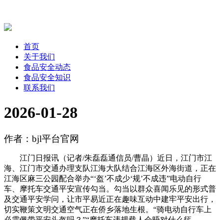
首页
关于我们
食品安全动态
食品安全知识
联系我们
2026-01-28
作者：bjl平台官网
江门日报讯（记者/朱磊磊通信员/曹晶）近日，江门市江
海、江门市交通办理支队江海大队结合江海区外海街道，正在
江海区麻三公园配合举办“‘盔’不成少‘规’不成违”电动自行
车、摩托车交通平安宣传勾当。勾当以群众喜闻乐见的形式普
及交通平安学问，让市平易近正在趣味互动中建牢平安出行，
切实鞭策文明交通空气正在侨乡落地生根。“骑电动自行车上
必需佩带平安头盔吗？”“摩托车违规载人会晤对什么惩