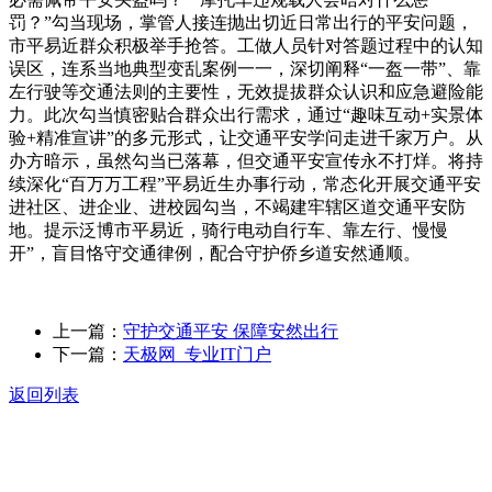
罚？”勾当现场，掌管人接连抛出切近日常出行的平安问题，
市平易近群众积极举手抢答。工做人员针对答题过程中的认知
误区，连系当地典型变乱案例一一，深切阐释“一盔一带”、靠
左行驶等交通法则的主要性，无效提拔群众认识和应急避险能
力。此次勾当慎密贴合群众出行需求，通过“趣味互动+实景体
验+精准宣讲”的多元形式，让交通平安学问走进千家万户。从
办方暗示，虽然勾当已落幕，但交通平安宣传永不打烊。将持
续深化“百万万工程”平易近生办事行动，常态化开展交通平安
进社区、进企业、进校园勾当，不竭建牢辖区道交通平安防
地。提示泛博市平易近，骑行电动自行车、靠左行、慢慢
开”，盲目恪守交通律例，配合守护侨乡道安然通顺。
上一篇：
守护交通平安 保障安然出行
下一篇：
天极网_专业IT门户
返回列表
关于我们