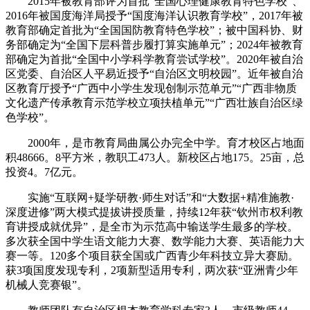
2015年被教育部评为首批“全国心理健康教育特色学校”、
2016年被国度海洋局授予“国度海洋认识教育学校”，2017年被
教育部确定首批为“全国国防教育特色学校”；被中国科协、财
务部确定为“全国下层科普步履打算实施单元”；2024年被教育
部确定为首批“全国中小学科学教育尝试学校”。2020年被自治
区党委、自治区人平易近授予“自治区文明校园”。近年被自治
区教育厅授予“广西中小学生发现创制示范单元”“广西非物质
文化遗产传承教育示范学校立项扶植单元”“广西壮族自治区绿
色学校”。
2000年，是市教育局曲属公办完全中学。育才校区占地面
积48666。8平方米，教职工473人。新校区占地175。25亩，总
投资4。7亿元。
实施“互联网+疑学研教·师生对话”和“大数据+精准施教·
深度进修”两大模式提拔讲授质量，持续12年获“钦州市权利教
育讲授成就优异”，是全市为示范高中输送学生最多的学校。
多次获全国中学生语文能力大赛、数学能力大赛、英语能力大
赛一等。120多个项目获全国或广西青少年科技立异大赛励。
获3项国度发现专利，2项新型适用专利，两次获“亚洲青少年
机械人竞赛银”。