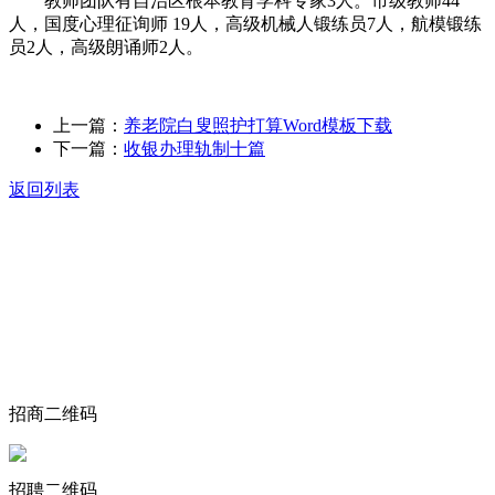
教师团队有自治区根本教育学科专家3人。市级教师44
人，国度心理征询师 19人，高级机械人锻练员7人，航模锻练
员2人，高级朗诵师2人。
上一篇：
养老院白叟照护打算Word模板下载
下一篇：
收银办理轨制十篇
返回列表
关于我们
食品安全动态
食品安全知识
联系我们
招商二维码
招聘二维码