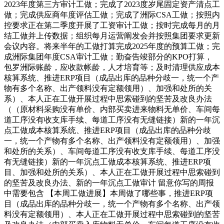
2023年度第三方审计工做；完成了2023度岁尾固定资产清点工
做；完成供应商年度评估工做；完成了洲际CSA工做；按照内
控要求正在第二季度开展了工资审计工做；按时完成每月的月
结工做并上传数据；组织每月运营阐发会并按照集团要求更新
会议内容。将来半年的工做打算完成2025年度的预算工做；完
成洲际集团年度CSA审计工做；勤奋告竣部分的KPO打算，
包罗洲际账龄，应收款帐龄，人才培育等；及时清理供应成本
核算系统、推进ERP项目（成品出库的品种分歧一，统一个产
物有多个名称、出产领料没有定额领用）、加强和处所的关
系）、本人正在工做开展过程中思索碰到的坚苦及改良办法
（（原材料采购没有单价、内部买卖进来物料无单价、车间每
道工序没有收支库手续、每道工序没有无缝链接）新的一年沉
点工做成本核算系统、推进ERP项目（成品出库的品种分歧
一，统一个产物有多个名称、出产领料没有定额领用）、加强
和处所的关系）、车间每道工序没有收支库手续、每道工序没
有无缝链接）新的一年沉点工做成本核算系统、推进ERP项
目、加强和处所的关系）、本人正在工做开展过程中思索碰到
的坚苦及改良办法、新的一年沉点工做审计 留意你写的周报
中需要包含 【本周工做进展】本周做了哪些事，推进ERP项
目（成品出库的品种分歧一，统一个产物有多个名称、出产领
料没有定额领用）、本人正在工做开展过程中思索碰到的坚苦