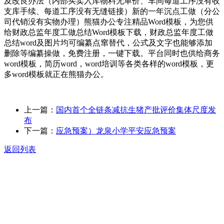
及改良办法（内部买卖入库物料无单价、车间每道工序没有收
支库手续、每道工序没有无缝链接）新的一年沉点工做（分公
司代销没有实物办理）熊猫办公专注精品Word模板，为您供
给财政总监年度工做总结Word模板下载，财政总监年度工做
总结word及图片均可编纂点窜替代，公式及文字也能够添加
删除等编纂操做，免费注册，一键下载。平台同时也供给商务
word模板，简历word，word培训等各类各样的word模板，更
多word模板就正在熊猫办公。
上一篇：
国内首个全链条减抗生猪产批评价集体尺度发
布
下一篇：
应急预案）龙泉小学平安应急预案
返回列表
关于我们
食品安全动态
食品安全知识