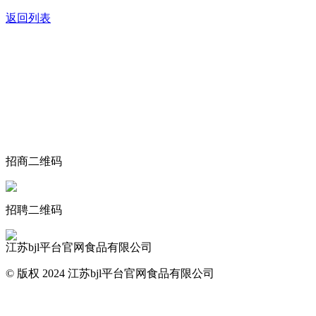
返回列表
关于我们
食品安全动态
食品安全知识
联系我们
招商二维码
招聘二维码
江苏bjl平台官网食品有限公司
© 版权 2024 江苏bjl平台官网食品有限公司
网站地图