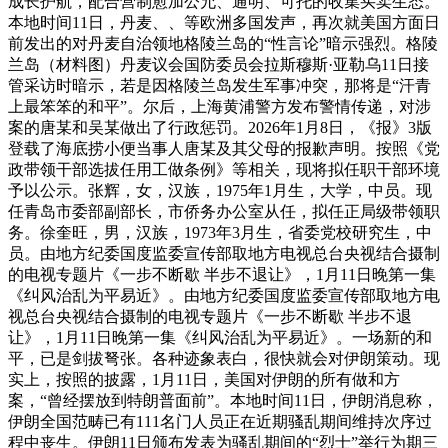
成长护航，配合营制愈加公允、通明、可托的收集买卖生态。
本地时间11日，丹麦、、等欧洲多国发声，再次就美国方面日
前发出的对丹麦自治领地格陵兰岛的“性言论”暗示强烈。格陵
兰岛（材料图）丹麦议会国防委员会拉斯穆斯·亚勒乌11日接
管采访时暗示，若是因格陵兰岛发生军事冲突，那将是“汗青
上最笨笨的和平”。尔后，上海黄浦警方发布警情传递，对涉
案的唐某和吴某做出了行政惩罚。2026年1月8日，《报》3版
登载了海底捞小便当事人唐某及其父母的报歉声明。按照《党
政带领干部选拔任用工做条例》等相关，现将拟任职干部环境
予以公示。张辉，女，汉族，1975年1月生，大学，中员。现
任青岛市委部副部长，市侨务办公室从任，拟任正局级带领职
务。徐奎旺，男，汉族，1973年3月生，省委党校研究生，中
员。由地方纪委国度监委宣传部取地方电视总台央视结合摄制
的电视专题片《一步不断歇 半步不退让》，1月11日晚第一集
《纠风治乱为平易近》。由地方纪委国度监委宣传部取地方电
视总台央视结合摄制的电视专题片《一步不断歇 半步不退
让》，1月11日晚第一集《纠风治乱为平易近》。一场新的和
平，已是剑拔弩张。各种迹象表白，很快就会对伊朗策动。现
实上，按照的披露，1月11日，美国对伊朗的所有做和方
案，“曾经摆放到特朗普面前”。本地时间11日，伊朗消息称，
伊朗全国范畴已有111名门人员正在近期骚乱期间维持次序过
程中丧生。伊朗11日颁布发表为骚乱期间的“烈士”举行为期三