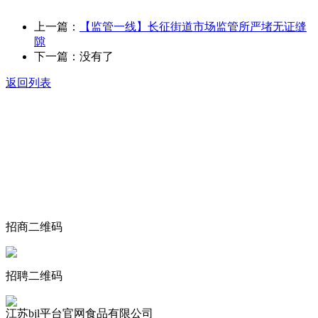
上一篇：
【监管一线】长征街道市场监管所严堵无证缝
隙
下一篇：没有了
返回列表
关于我们
食品安全动态
食品安全知识
联系我们
招商二维码
招聘二维码
江苏bjl平台官网食品有限公司