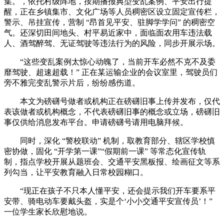
集。，依托村级阵地，按期播报典型变乱案例、平安出行提
醒，正在乡镇集市、文化广场等人员稠密区设立固定宣传栏，
警示、吊挂宣传，营制 “昂首见平安、驻脚学学问” 的稠密空
气。还深切田间地头、村平易近家中，面临面农用车违法载
人、酒驾醉驾、无证驾驶等违法行为的风险，同步开展示场。
“这些变乱案例太惊心动魄了，当前开车必然不克不及委
靡驾驶、超速超载！” 正在某运输企业的会议室里，驾驶员们
旁不雅完变乱警示片后，纷纷感伤道。
本文为磅礴号做者或机构正在磅礴旧事上传并发布，仅代
表该做者或机构概念，不代表磅礴旧事的概念或立场，磅礴旧
事仅供给消息发布平台。申请磅礴号请用电脑拜候。
同时，深化 “警校联动” 机制，取教育部分、辖区学校慎
密协做，固化 “开学第一课”“假期前一课” 等常态化宣传轨
制，指点学校开展从题班会、交通平安黑板报、绘画征文等系
列勾当，让平安教育融入日常校园糊口。
“现正在孩子不只本人懂平安，还会提示我们开车要系平
安带、骑电动车要戴头盔，实是个‘小小交通平安宣传员’！”
一位学生家长欣慰地说。