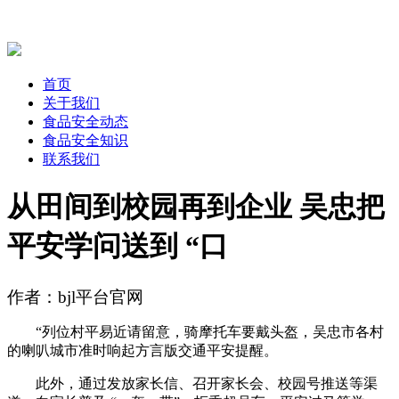
首页
关于我们
食品安全动态
食品安全知识
联系我们
从田间到校园再到企业 吴忠把
平安学问送到 “口
作者：bjl平台官网
“列位村平易近请留意，骑摩托车要戴头盔，吴忠市各村
的喇叭城市准时响起方言版交通平安提醒。
此外，通过发放家长信、召开家长会、校园号推送等渠