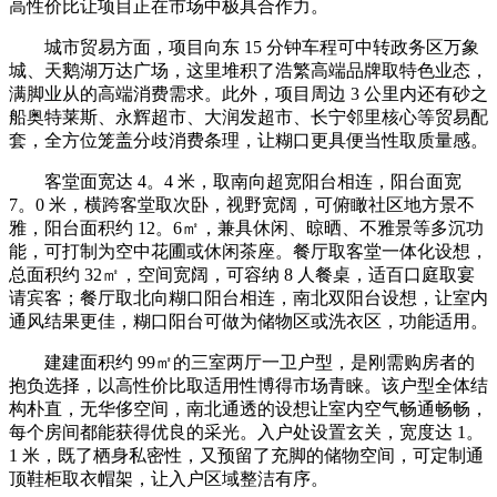
高性价比让项目正在市场中极具合作力。
城市贸易方面，项目向东 15 分钟车程可中转政务区万象
城、天鹅湖万达广场，这里堆积了浩繁高端品牌取特色业态，
满脚业从的高端消费需求。此外，项目周边 3 公里内还有砂之
船奥特莱斯、永辉超市、大润发超市、长宁邻里核心等贸易配
套，全方位笼盖分歧消费条理，让糊口更具便当性取质量感。
客堂面宽达 4。4 米，取南向超宽阳台相连，阳台面宽
7。0 米，横跨客堂取次卧，视野宽阔，可俯瞰社区地方景不
雅，阳台面积约 12。6㎡，兼具休闲、晾晒、不雅景等多沉功
能，可打制为空中花圃或休闲茶座。餐厅取客堂一体化设想，
总面积约 32㎡，空间宽阔，可容纳 8 人餐桌，适百口庭取宴
请宾客；餐厅取北向糊口阳台相连，南北双阳台设想，让室内
通风结果更佳，糊口阳台可做为储物区或洗衣区，功能适用。
建建面积约 99㎡的三室两厅一卫户型，是刚需购房者的
抱负选择，以高性价比取适用性博得市场青睐。该户型全体结
构朴直，无华侈空间，南北通透的设想让室内空气畅通畅畅，
每个房间都能获得优良的采光。入户处设置玄关，宽度达 1。
1 米，既了栖身私密性，又预留了充脚的储物空间，可定制通
顶鞋柜取衣帽架，让入户区域整洁有序。