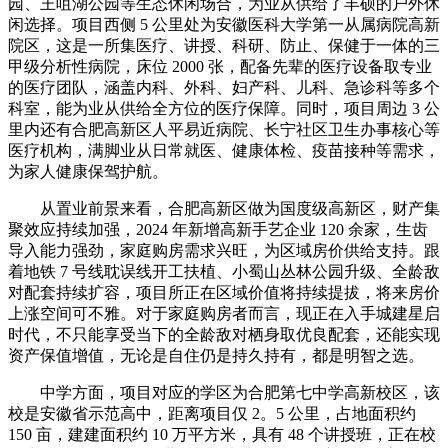
园、王咀湖公园等生态休闲场合，为业从供给了丰硕的户外休
闲选择。项目西侧 5 公里处为安徽医科大学第一从属病院高新
院区，这是一所集医疗、讲授、科研、防止、保健于一体的三
甲级分析性病院，床位 2000 张，配备先辈的医疗设备取专业
的医疗团队，涵盖内科、外科、妇产科、儿科、急诊科等多个
科室，能为业从供给全方位的医疗保障。同时，项目周边 3 公
里内还有合肥高新区人平易近病院、长宁社区卫生办事核心等
医疗机构，满脚业从日常就医、健康体检、疫苗接种等需求，
为家人健康保驾护航。
从置业前景来看，合肥高新区做为国度级高新区，财产集
聚效应持续加强，2024 年新增高新手艺企业 120 余家，生齿
导入能力强劲，家庭购房需求兴旺，为区域房价供给支持。跟
着地铁 7 号线耽误线开工扶植、小蜀山丛林公园升级、全龄敌
对配套持续扩容，项目所正在区域价值将持续提拔，将来房价
上涨空间可不雅。对于家庭购房者而言，现正在入手城建星启
时代，不只能享受当下的全龄敌对栖身取优良配套，还能实现
资产保值增值，无论是自住仍是持久持有，都是明智之选。
中学方面，项目对应的学区为合肥第七中学高新校区，该
校是安徽省示范高中，距离项目仅 2。5 公里，占地面积约
150 亩，建建面积约 10 万平方米，具有 48 个讲授班，正在校