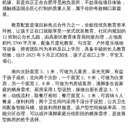
机缘。若是你正正在合肥寻觅抱负居所，不妨亲临项目体验，
感触感染国企匠心打制的质量人居，属于你的夸姣糊口新篇
章。
教育配套是项目标焦点合作力之一，全龄段优良教育资本
环抱，让孩子正在口就能享受一坐式优良教育。社区内规划的
12 班制公办长儿园，由高新区教育体育局间接办理，占地面
积约 3700 平方米，配备尺度化教室、勾当室、户外逛乐场地
等设备，师资团队均为本科及以上学历，具备丰硕的长儿教育
经验，估计 2025 年 9 月正式招生，孩子正在口上学，平安又
省心。
南向次卧面宽 3。1 米，可做为儿童房，采光充脚，有益
于孩子成长；北向两个次卧，一个面宽 2。9 米，可做为白叟
房，另一个面宽 2。8 米，可做为书房或客房，满脚多生齿家
庭的栖身需求。厨房采用 L 型设想，操做台面长度达 3。5
米，动线流利，取餐厅相邻，餐厅面宽 3。1 米，可容纳 6 人
餐桌，便利利用；两个卫生间均采用干湿分手设想，公共卫生
间配备智能马桶，提拔利用舒服度。该户型空间操纵率高，功
能分区合理，可以或许满脚家庭分歧阶段的栖身需求，是改善
型购房的抢手选择。