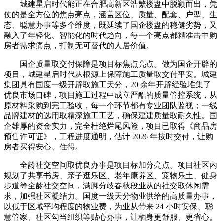
城建星启时代能正在合肥高新区浩繁楼盘中脱颖而出，凭
仗的是全方位的焦点亮点，涵盖区位、质量、配套、户型、生
态、聪慧办事等多个维度，既延续了国企楼盘的稳健劣势，又
融入了年轻化、智能化的时代趋向，每一个亮点都精准击中购
房者需求痛点，打制无可替代的人居价值。
国企质量取交付保障是项目标焦点亮点。做为国企开辟的
项目，城建星启时代从根源上保障施工质量取交付平安。城建
集团具有国度一级开辟取施工天分，20 余年开辟经验堆集了
优良市场口碑，项目施工过程中成立严酷的质量管控系统，从
原材料采购到完工验收，每一个环节都有专业团队监视；一线
品牌建材的选用取精深施工工艺，确保建建质量取耐久性。国
企雄厚的资金实力，完全杜绝烂尾风险，项目已取得《商品房
预售许可证》，工程进度通明，估计 2026 年按时交付，让购
房者买得安心、住得。
全龄社交空间取优良办事是项目标加分亮点。项目社区内
规划了共享书房、亲子逛乐区、老年康养区、宠物乐土、健身
步道等全龄社交空间，满脚分歧春秋段业从的社交取休闲需
求，加强社区凝结力。国度一级天分物业供给的高质量办事，
以低于区域平均程度的物业费，为业从带来 24 小时安保、聪
慧管家、社区勾当组织等贴心办事，让栖身更舒服、更省心。