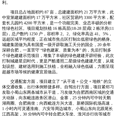
利。
项目总占地面积约 87 亩，总建建面积约 21 万平方米，此
中室第建建面积约 17 万平方米，社区贸易约 3300 平方米，配
套长儿园约 4200 平方米，是一个功能完美、业态丰硕的分析
性绿色社区。项目规划扶植 16 栋高层(18-28 层)取 2 栋洋房(11
层)，总户数约 1250 户，容积率 2。2。绿化率高达 41。5%，
远超区域平均程度，正在城市焦点区打制出低密绿色的栖身。
城建集团做为具有国度一级开辟取施工天分的国企，20 余年
深耕合肥，一直苦守 “绿色建家、质量为本” 的，先后打制多
个绿色建建示范项目，堆集了丰硕的绿色建建开辟经验，此次
打制城建星启时代，更是严酷遵照二星级绿色建建尺度，从规
划设想、建材选用到施工扶植，全程融入绿色低碳，力图呈现
超越市场等候的健康宜居做品。
交通配套方面，项目建立了 “从干道 + 公交 + 地铁” 的立
体交通收集，出行体例矫捷多样。自驾出行方面，项目紧邻习
友取小蜀山东两条城市从干道，习友做为合肥西南区域的交通
大动脉，向东毗连政务区潜山、金寨，25 分钟内可中转天鹅
湖商圈、合肥南坐；向西毗连方兴大道、新桥国际机场高速，
1 小时内可灵通淮南、六安等周边城市。小蜀山东向北跟尾长
江西高架，30 分钟内可中转合肥火车坐、淮河步行街等城市