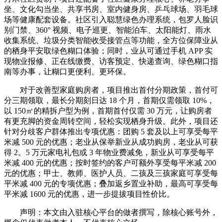
坐、文化勾当坐、共享书房、室内健身房、乒乓球场、羽毛球
场等健康配套设备。社区引入聪慧绿色办理系统，包罗人脸识
别门禁、360° 视频、电子巡更、智能泊车、太阳能灯、雨水
收集系统、垃圾分类智能收受接管点等功能，全方位保障业从
的栖身平安取绿色糊口体验；同时，业从可通过手机 APP 实
现物业报修、正在线缴费、访客预定、快递查询、绿色糊口指
南等办事，让糊口更便利、更环保。
对于改善型家庭购房者，项目推出首付分期政策，首付可
分三期领取，最长分期刻日达 18 个月，首期仅需领取 10%，
以 150㎡的精拆户型为例，首期首付仅需 30 万元，让购房者
有更充脚的资金周转空间，轻松实现栖身升级。此外，项目还
针对分歧客户群体推出专项优惠：团购 5 套及以上可享受每平
米减 500 元的优惠；老业从保举新业从成功购房，老业从可获
得 2。5 万元家电礼包或 3 年物业费减免，新业从可享受每平
米减 400 元的优惠；按时签约的客户可额外享受每平米减 200
元的优惠；甲士、教师、医护人员、二孩及三孩家庭可享受每
平米减 400 元的专项优惠；叠加返乡置业补助，最高可享受每
平米减 1600 元的优惠，进一步提拔项目性价比。
声明：本文由入驻核心平台的做者撰写，除核心账号外，