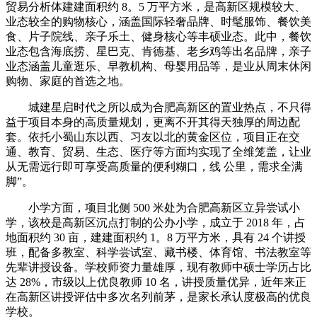
贸易分析体建建面积约 8。5 万平方米，是高新区规模较大、
业态较全的购物核心，涵盖国际轻奢品牌、时髦服饰、餐饮美
食、片子院线、亲子乐土、健身核心等丰硕业态。此中，餐饮
业态包含海底捞、星巴克、肯德基、老乡鸡等出名品牌，亲子
业态涵盖儿童逛乐、早教机构、母婴用品等，是业从周末休闲
购物、家庭的首选之地。
城建星启时代之所以成为合肥高新区的置业热点，不只得
益于项目本身的高质量规划，更离不开其得天独厚的周边配
套。依托小蜀山东以西、习友以北的黄金区位，项目正在交
通、教育、贸易、生态、医疗等方面均实现了全维笼盖，让业
从无需远行即可享受高质量的便利糊口，线 公里，需求全满
脚”。
小学方面，项目北侧 500 米处为合肥高新区立异尝试小
学，该校是高新区沉点打制的公办小学，成立于 2018 年，占
地面积约 30 亩，建建面积约 1。8 万平方米，具有 24 个讲授
班，配备多教室、科学尝试室、藏书楼、体育馆、书法教室等
先辈讲授设备。学校师资力量雄厚，现有教师中硕士学历占比
达 28%，市级以上优良教师 10 名，讲授质量优异，近年来正
在高新区讲授评估中多次名列前茅，是家长承认度极高的优良
学校。