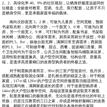
2。2、高绿化率 40。9% 的社区规划，让栖身舒服度远超同价
位楼盘；全龄敌对教育、贸易、生态、医疗配套，让房子不只
是栖身空间，更是承载家庭幸福的载体。
南向次卧面宽 3。2 米，可做为儿童房，空间宽敞，预留
书桌取衣柜；北向两个次卧，一个面宽 3。0 米，可做为白叟
房，另一个面宽 2。9 米，可打制为书房，配备书桌、书架取
休闲椅，满脚办公、阅读等需求。厨房采用厨分手设想，中厨
面积约 5。8㎡，操做台面充脚，满脚日常烹调需求；西厨面
积约 3。3㎡，可制做早餐、甜点、西餐，提拔糊口质量。两
个卫生间均为干湿分手，公共卫生间配备智能马桶取淋浴屏，
适用性取舒服度兼具。该户型空间宽敞、结构合理、质量高
端，是逃求高质量糊口的改善型购房者的终极之选。
对于刚需购房者而言，99㎡的三室户型低首付、低月供，
搭配成熟配套取国企保障，是扎根合肥的稳妥之选；对于刚改
家庭，117㎡或 129㎡的户型正在空间舒服度取功能适用性上
实现完满均衡，满脚家庭成长的需求；对于改善型购房者，
144㎡的大户型以奢华空间、高端设置装备摆设取景不雅视
野，彰显质量糊口的极致逃求。无论你是逃求性价比的年轻上
班族，仍是注沉教育的三口之家，亦或是神驰舒服糊口的改善
群体，都能正在城建星启时代找到契合本身的抱负家园。