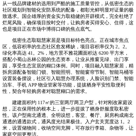
从一线品牌建材的选用到严酷的施工质量管控，从低密生态的
社区规划到智能化安防系统的配备，都彰光鲜明显对证量的极
致逃求。国企雄厚的资金实力取稳健的开辟模式，完全杜绝了
烂尾风险，确保项目按时交付，让购房者买得安心、住得，这
也是项目正在市场中博得口碑的焦点底气。
低密生态取聪慧家居是项目标特色亮点。正在城市焦点
区，低容积率的生态社区愈发稀缺，项目容积率仅为 2。2。
绿化率高达 41。2%，地方景不雅花圃面积达 6200 平方米，
搭配小蜀山丛林公园的生态资本，让业从推窗见绿、出门享
园，享受生态宜居的糊口体例。同时，项目融入聪慧家居，精
拆房源配备智能门锁、智能照明、智能窗帘节制、智能马桶等
设置装备摆设，社区引入聪慧办理系统，人脸识别门禁、智能
泊车、手机 APP 物业管家等功能，提拔栖身平安性取便利
性，契合年轻购房者对聪慧糊口的需求。
建建面积约 117㎡的三室两厅两卫户型，针对刚改家庭设
想，正在保用性的根本上，进一步提拔了栖身舒服度取私密
性。该户型南北通透、全明设想，客堂、餐厅、厨房构成南北
通透的通透款式，通风度光结果极佳。入户玄关宽度达 1。2
米，设置储物间，收纳空间充脚，可存放行李箱、杂物等，让
家庭空间更整洁。