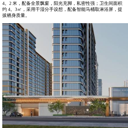
4。2 米，配备全景飘窗，阳光充脚，私密性强；卫生间面积
约 4。3㎡，采用干湿分手设想，配备智能马桶取淋浴屏，提
拔栖身质量。