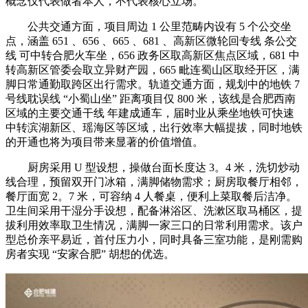
概念仅代表做者本人，不代表核心立场。
公共交通方面，项目周边 1 公里范畴内设有 5 个公交坐
点，涵盖 651 、656 、665 、681 、高新区微轮回专线 条公交
线 可中转合肥火车坐，656 政务区取高新区焦点区域，681 中
转高新区管委会取立异财产园，665 毗连蜀山区取经开区，满
脚日常通勤取跨区出行需求。轨道交通方面，规划中的地铁 7
号线耽误线 “小蜀山坐” 距离项目仅 800 米，该线是合肥西南
区域的主要交通干线 年建成通车，届时业从乘坐地铁可快速
中转滨湖新区、瑶海区等区域，出行效率大幅提拔，同时地铁
的开通也将为项目带来显著的价值增值。
厨房采用 U 型设想，操做台面长度达 3。4 米，洗切炒动
线合理，预留双开门冰箱，满脚储物需求；厨房取餐厅相邻，
餐厅面宽 2。7 米，可容纳 4 人餐桌，便利上菜取餐后洁净。
卫生间采用干湿分手设想，配备淋浴区、洗漱区取马桶区，提
拔利用效率取卫生情况，满脚一家三口的日常利用需求。该户
型总价亲平易近，首付压力小，同时具备三室功能，是刚需购
房者实现 “安家合肥” 胡想的优选。