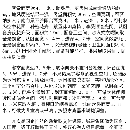
客堂面宽达 4。1 米，取餐厅、厨房构成南北通透的款
式，通风度光结果一流；客堂面积约 26㎡，空间宽阔，可容
纳多人；南向景不雅阳台面宽 4。1 米，进深 1。8 米，可打制
为空中花圃，种植花卉、放置休闲桌椅，享受惬意光阴。从卧
套房设想升级，面积约 17㎡，配备卫生间、步入式衣帽间取
全景飘窗，从卧面宽 3。4 米，进深 4。7 米，空间宽敞舒服，
全景飘窗面积约 2。3㎡，采光取视野极佳；卫生间面积约 4。
8㎡，采用干湿分手设想，配备智能马桶、淋浴屏取浴缸，提
拔栖身质量。
客堂面宽达 3。5 米，取南向景不雅阳台相连，阳台面宽
3。5 米，进深 1。7 米，不只拓展了客堂的视觉空间，还能做
为休闲晾晒区，摆放绿植、休闲椅取晾衣架，实现功能分区。
三个卧室分布合理，从卧取次卧朝南，采光充脚，从卧面宽
3。2 米，配备全景飘窗，飘窗面积约 2。0㎡，可做为休闲阅
读区或储物空间，添加利用面积；次卧面宽 2。9 米，可放置
1。5 米床取衣柜，满脚日常栖身需求；北向次卧面宽 2。8
米，可做为儿童房或书房，按照家庭需求矫捷调整。
其次是国企护航的质量取交付保障。城建集团做为国企，
以国度一级开辟取施工天分，将匠心融入项目标每一个细节。