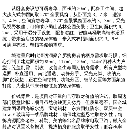
从卧套房设想可谓奢华，面积约 20㎡，配备卫生间、超
大步入式衣帽间取 270° 全景飘窗，从卧面宽 3。7 米，进深
5。4 米，空间宽敞奢华，270° 全景飘窗面积约 3。3㎡，采光
取视野极佳，可俯瞰小蜀山丛林公园美景；卫生间面积约 6。
2㎡，采用干湿分手设想，配备浴缸、智能马桶取高端淋浴系
统，带来酒店级的栖身体验；步入式衣帽间面积约 3。8㎡，
可满脚衣物、鞋帽等储物需求。
城建星启时代深切洞察合肥购房者的栖身需求取习惯，细
心打制了建建面积约 99㎡、117㎡、129㎡、144㎡四种从力户
型，笼盖刚需、刚改、改善全生命周期栖身需求。所有户型均
遵照 “朴直适用、南北通透、动静分手、采光充脚、收纳充
脚” 的设想，正在空间结构、功能分区、细节处置等方面频频
打磨，为业从带来舒服惬意的栖身体验。
价钱背后，是项目对证量的苦守取对价值的许诺。取周边
部门楼盘比拟，项目虽然价钱更具劣势，但质量毫不。国企城
建集团采用海螺水泥、宝钢钢材、东方雨虹防水、双层中空
Low-E 玻璃等一线品牌建材，确保建建坚忍性取耐久性；精
拆房源配备老板、科勒、美的等出名品牌家电取卫浴，融入全
龄敌对设置装备摆设，提拔栖身舒服度取平安性；低容积率