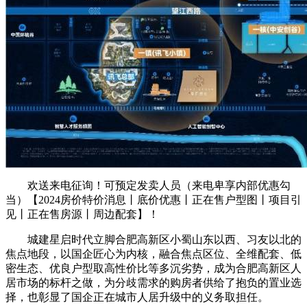
欢送来电征询！可预定发卖人员（来电卑享内部优惠勾
当）【2024房价特价消息丨底价优惠丨正在售户型图丨项目引
见丨正在售房源丨周边配套】！
城建星启时代立脚合肥高新区小蜀山东以西、习友以北的
焦点地段，以国企匠心为内核，融合焦点区位、全维配套、低
密生态、优良户型取高性价比等多沉劣势，成为合肥高新区人
居市场的标杆之做，为分歧需求的购房者供给了抱负的置业选
择，也彰显了国企正在城市人居升级中的义务取担任。