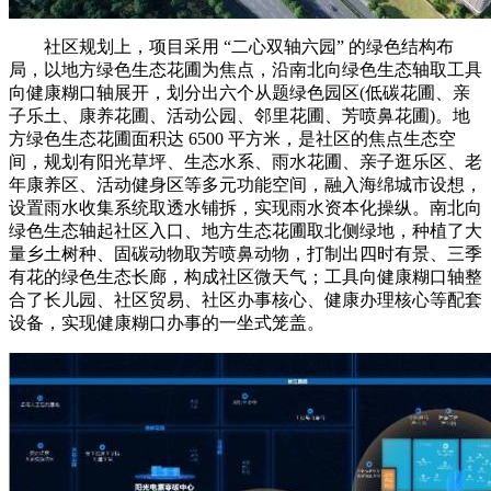
社区规划上，项目采用 “二心双轴六园” 的绿色结构布
局，以地方绿色生态花圃为焦点，沿南北向绿色生态轴取工具
向健康糊口轴展开，划分出六个从题绿色园区(低碳花圃、亲
子乐土、康养花圃、活动公园、邻里花圃、芳喷鼻花圃)。地
方绿色生态花圃面积达 6500 平方米，是社区的焦点生态空
间，规划有阳光草坪、生态水系、雨水花圃、亲子逛乐区、老
年康养区、活动健身区等多元功能空间，融入海绵城市设想，
设置雨水收集系统取透水铺拆，实现雨水资本化操纵。南北向
绿色生态轴起社区入口、地方生态花圃取北侧绿地，种植了大
量乡土树种、固碳动物取芳喷鼻动物，打制出四时有景、三季
有花的绿色生态长廊，构成社区微天气；工具向健康糊口轴整
合了长儿园、社区贸易、社区办事核心、健康办理核心等配套
设备，实现健康糊口办事的一坐式笼盖。