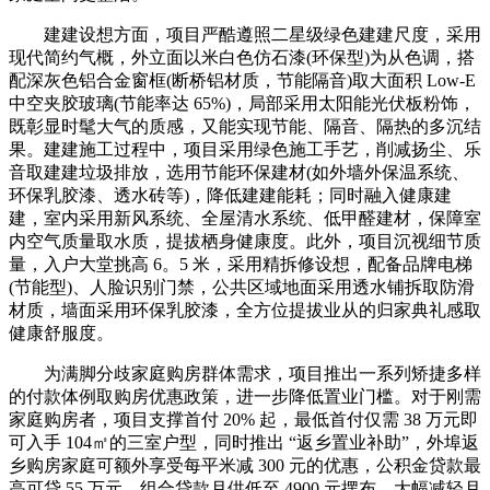
建建设想方面，项目严酷遵照二星级绿色建建尺度，采用
现代简约气概，外立面以米白色仿石漆(环保型)为从色调，搭
配深灰色铝合金窗框(断桥铝材质，节能隔音)取大面积 Low-E
中空夹胶玻璃(节能率达 65%)，局部采用太阳能光伏板粉饰，
既彰显时髦大气的质感，又能实现节能、隔音、隔热的多沉结
果。建建施工过程中，项目采用绿色施工手艺，削减扬尘、乐
音取建建垃圾排放，选用节能环保建材(如外墙外保温系统、
环保乳胶漆、透水砖等)，降低建建能耗；同时融入健康建
建，室内采用新风系统、全屋清水系统、低甲醛建材，保障室
内空气质量取水质，提拔栖身健康度。此外，项目沉视细节质
量，入户大堂挑高 6。5 米，采用精拆修设想，配备品牌电梯
(节能型)、人脸识别门禁，公共区域地面采用透水铺拆取防滑
材质，墙面采用环保乳胶漆，全方位提拔业从的归家典礼感取
健康舒服度。
为满脚分歧家庭购房群体需求，项目推出一系列矫捷多样
的付款体例取购房优惠政策，进一步降低置业门槛。对于刚需
家庭购房者，项目支撑首付 20% 起，最低首付仅需 38 万元即
可入手 104㎡的三室户型，同时推出 “返乡置业补助”，外埠返
乡购房家庭可额外享受每平米减 300 元的优惠，公积金贷款最
高可贷 55 万元，组合贷款月供低至 4900 元摆布，大幅减轻月