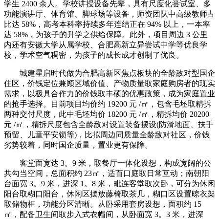
学生 2400 余人。学校讲授设备先辈，具有尺度化尝试室、多
功能演讲厅、体育馆、脚球场等设备，师资团队中高级教师占
比达 58%，高考本科率持续多年连结正在 94% 以上，一本率
达 58%，为孩子的升学之供给保障。此外，项目周边 3 公里
内还有安徽大学从属学校、合肥高新立异尝试中学等优良学
校，学术空气稠密，为孩子的成长成才创制了优良。
城建星启时代做为合肥高新区焦点板块的全龄敌对型国企
住区，价钱定位兼顾区域价值、产物质量取家庭购房者的现实
需求，以极具合作力的价钱取丰硕的优惠政策，成为家庭置业
的抢手选择。目前项目均价约 19200 元 /㎡，包含毛坯取精拆
两种交付尺度，此中毛坯均价 18200 元 /㎡，精拆均价 20200
元 /㎡，精拆尺度包含全龄敌对设置装备摆设(防滑地面、扶手
预留、儿童平安锁等)，比拟周边同质量全龄敌对社区，价钱
劣势较着，同时国企质量，置业更有保障。
客堂面宽达 3。9 米，取餐厅一体化设想，构成宽阔的公
共勾当空间，总面积约 23㎡，适百口庭取日常互动；南朝阳
台面宽 3。9 米，进深 1。8 米，毗连客堂取次卧，可分为休闲
阳台取糊口阳台，休闲区摆放藤椅取茶几，糊口区设置晾衣架
取储物柜，功能分区清晰。从卧采用套房设想，面积约 15
㎡，配备卫生间取步入式衣帽间，从卧面宽 3。3 米，进深