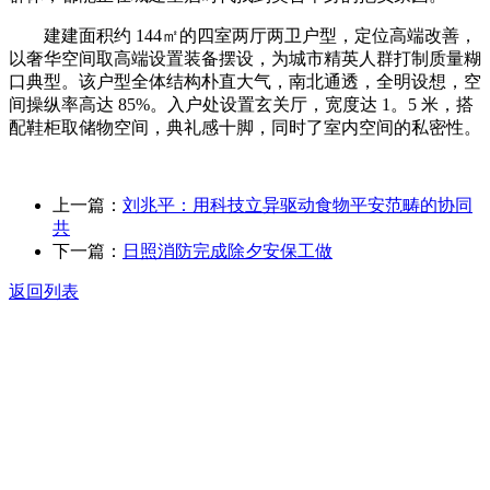
建建面积约 144㎡的四室两厅两卫户型，定位高端改善，
以奢华空间取高端设置装备摆设，为城市精英人群打制质量糊
口典型。该户型全体结构朴直大气，南北通透，全明设想，空
间操纵率高达 85%。入户处设置玄关厅，宽度达 1。5 米，搭
配鞋柜取储物空间，典礼感十脚，同时了室内空间的私密性。
上一篇：
刘兆平：用科技立异驱动食物平安范畴的协同
共
下一篇：
日照消防完成除夕安保工做
返回列表
关于我们
食品安全动态
食品安全知识
联系我们