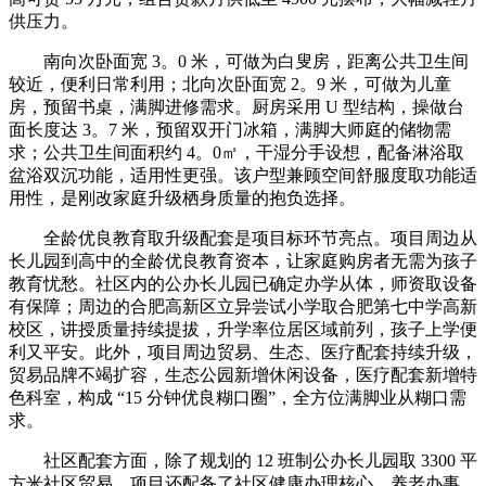
供压力。
南向次卧面宽 3。0 米，可做为白叟房，距离公共卫生间
较近，便利日常利用；北向次卧面宽 2。9 米，可做为儿童
房，预留书桌，满脚进修需求。厨房采用 U 型结构，操做台
面长度达 3。7 米，预留双开门冰箱，满脚大师庭的储物需
求；公共卫生间面积约 4。0㎡，干湿分手设想，配备淋浴取
盆浴双沉功能，适用性更强。该户型兼顾空间舒服度取功能适
用性，是刚改家庭升级栖身质量的抱负选择。
全龄优良教育取升级配套是项目标环节亮点。项目周边从
长儿园到高中的全龄优良教育资本，让家庭购房者无需为孩子
教育忧愁。社区内的公办长儿园已确定办学从体，师资取设备
有保障；周边的合肥高新区立异尝试小学取合肥第七中学高新
校区，讲授质量持续提拔，升学率位居区域前列，孩子上学便
利又平安。此外，项目周边贸易、生态、医疗配套持续升级，
贸易品牌不竭扩容，生态公园新增休闲设备，医疗配套新增特
色科室，构成 “15 分钟优良糊口圈”，全方位满脚业从糊口需
求。
社区配套方面，除了规划的 12 班制公办长儿园取 3300 平
方米社区贸易，项目还配备了社区健康办理核心、养老办事