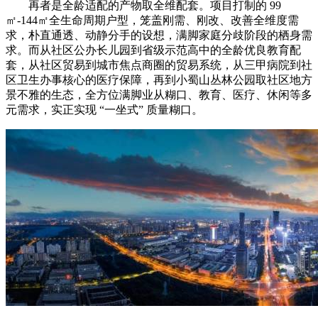
再者是全龄适配的产物取全维配套。项目打制的 99
㎡-144㎡全生命周期户型，笼盖刚需、刚改、改善全维度需
求，朴直通透、动静分手的设想，满脚家庭分歧阶段的栖身需
求。而从社区公办长儿园到省级示范高中的全龄优良教育配
套，从社区贸易到城市焦点商圈的贸易系统，从三甲病院到社
区卫生办事核心的医疗保障，再到小蜀山丛林公园取社区地方
景不雅的生态，全方位满脚业从糊口、教育、医疗、休闲等多
元需求，实正实现 “一坐式” 质量糊口。