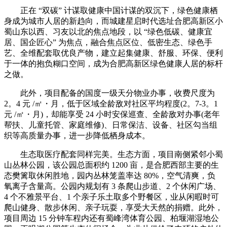
正在 “双碳” 计谋取健康中国计谋的双沉下，绿色健康栖
身成为城市人居的新趋向，而城建星启时代选址合肥高新区小
蜀山东以西、习友以北的焦点地段，以 “绿色低碳、健康宜
居、国企匠心” 为焦点，融合焦点区位、低密生态、绿色手
艺、全维配套取优良产物，建立起集健康、舒服、环保、便利
于一体的抱负糊口空间，成为合肥高新区绿色健康人居的标杆
之做。
此外，项目配备的国度一级天分物业办事，收费尺度为
2。4 元 /㎡・月，低于区域全龄敌对社区平均程度(2。7-3。1
元 /㎡・月)，却能享受 24 小时安保巡查、全龄敌对办事(老年
帮扶、儿童托管、家庭维修)、日常保洁、设备、社区勾当组
织等高质量办事，进一步降低栖身成本。
生态取医疗配套同样完美。生态方面，项目南侧紧邻小蜀
山丛林公园，该公园总面积约 1200 亩，是合肥西部主要的生
态樊篱取休闲胜地，园内丛林笼盖率达 80%，空气清爽，负
氧离子含量高。公园内规划有 3 条爬山步道、2 个休闲广场、
4 个不雅景平台、1 个亲子乐土取多个野餐区，业从闲暇时可
爬山健身、散步休闲、亲子玩耍，享受大天然的捐赠。此外，
项目周边 15 分钟车程内还有蜀峰湾体育公园、柏堰湖湿地公