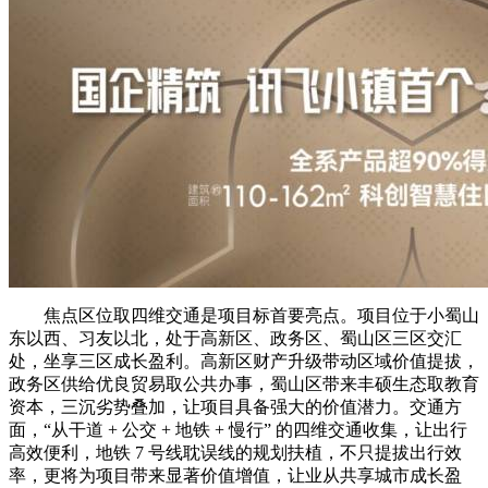
焦点区位取四维交通是项目标首要亮点。项目位于小蜀山
东以西、习友以北，处于高新区、政务区、蜀山区三区交汇
处，坐享三区成长盈利。高新区财产升级带动区域价值提拔，
政务区供给优良贸易取公共办事，蜀山区带来丰硕生态取教育
资本，三沉劣势叠加，让项目具备强大的价值潜力。交通方
面，“从干道 + 公交 + 地铁 + 慢行” 的四维交通收集，让出行
高效便利，地铁 7 号线耽误线的规划扶植，不只提拔出行效
率，更将为项目带来显著价值增值，让业从共享城市成长盈